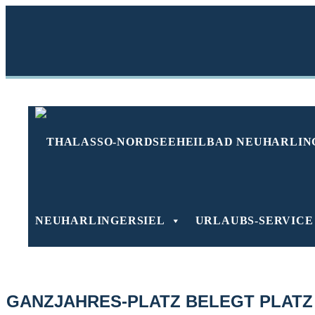
Zum
Inhalt
springen
Nordsee-Campin
NEUHARLINGERSIEL
URLAUBS-SERVICE
beliebtest
GANZJAHRES-PLATZ BELEGT PLATZ