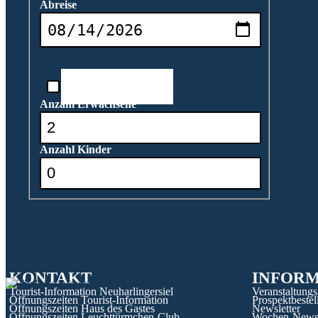
Abreise
Reisedatum unbekannt
Anzahl Erwachsene
Anzahl Kinder
KONTAKT
INFOR
Tourist-Information Neuharlingersiel
Veranstaltungs
Öffnungszeiten Tourist-Information
Prospektbestel
Öffnungszeiten Haus des Gastes
Newsletter
Öffnungszeiten Leuchttürmchen-Club
Wochen-New