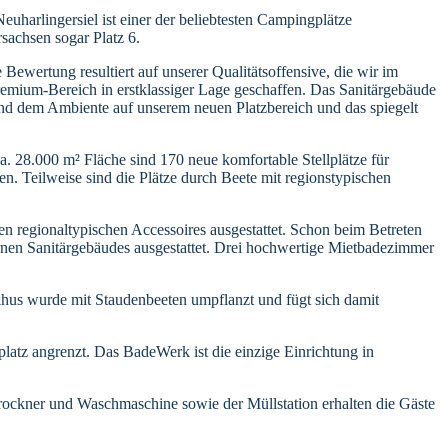
arlingersiel ist einer der beliebtesten Campingplätze
rsachsen sogar Platz 6.
Bewertung resultiert auf unserer Qualitätsoffensive, die wir im
remium-Bereich in erstklassiger Lage geschaffen. Das Sanitärgebäude
 und dem Ambiente auf unserem neuen Platzbereich und das spiegelt
. 28.000 m² Fläche sind 170 neue komfortable Stellplätze für
 Teilweise sind die Plätze durch Beete mit regionstypischen
len regionaltypischen Accessoires ausgestattet. Schon beim Betreten
ernen Sanitärgebäudes ausgestattet. Drei hochwertige Mietbadezimmer
us wurde mit Staudenbeeten umpflanzt und fügt sich damit
tz angrenzt. Das BadeWerk ist die einzige Einrichtung in
rockner und Waschmaschine sowie der Müllstation erhalten die Gäste