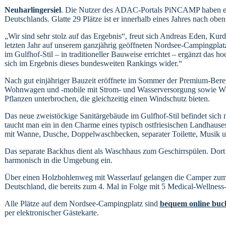
Neuharlingersiel
. Die Nutzer des ADAC-Portals PiNCAMP haben ents
Deutschlands. Glatte 29 Plätze ist er innerhalb eines Jahres nach obe
„Wir sind sehr stolz auf das Ergebnis“, freut sich Andreas Eden, Kurd
letzten Jahr auf unserem ganzjährig geöffneten Nordsee-Campingplatz
im Gulfhof-Stil – in traditioneller Bauweise errichtet – ergänzt das
sich im Ergebnis dieses bundesweiten Rankings wider.“
Nach gut einjähriger Bauzeit eröffnete im Sommer der Premium-Berei
Wohnwagen und -mobile mit Strom- und Wasserversorgung sowie WLAN e
Pflanzen unterbrochen, die gleichzeitig einen Windschutz bieten.
Das neue zweistöckige Sanitärgebäude im Gulfhof-Stil befindet sich mi
taucht man ein in den Charme eines typisch ostfriesischen Landhause
mit Wanne, Dusche, Doppelwaschbecken, separater Toilette, Musik
Das separate Backhus dient als Waschhaus zum Geschirrspülen. Dor
harmonisch in die Umgebung ein.
Über einen Holzbohlenweg mit Wasserlauf gelangen die Camper zum B
Deutschland, die bereits zum 4. Mal in Folge mit 5 Medical-Wellness
Alle Plätze auf dem Nordsee-Campingplatz sind
bequem online buc
per elektronischer Gästekarte.