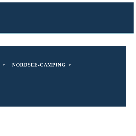
NORDSEE-CAMPING
rsiel einer der
eutschlands