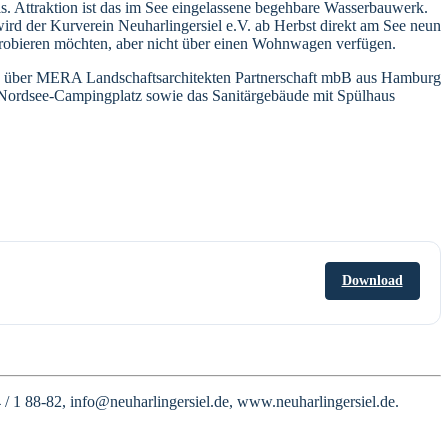
. Attraktion ist das im See eingelassene begehbare Wasserbauwerk.
d der Kurverein Neuharlingersiel e.V. ab Herbst direkt am See neun
sprobieren möchten, aber nicht über einen Wohnwagen verfügen.
e über MERA Landschaftsarchitekten Partnerschaft mbB aus Hamburg
m Nordsee-Campingplatz sowie das Sanitärgebäude mit Spülhaus
Download
 / 1 88-82, info@neuharlingersiel.de, www.neuharlingersiel.de.