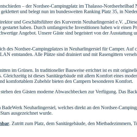
chieden – der Nordsee-Campingplatz im Thalasso-Nordseeheilbad Neuh
n geklettert und belegt nun im bundesweiten Ranking Platz 35, in Niede
irektor und Geschäftsführer des Kurverein Neuharlingersiel e.V. „Diese 
 gestartet haben. Durch umfangreiche Investitionen haben wir einen P
 hochwertige Angebot. Unsere Gäste sind begeistert von der Ausstattung
ch des Nordsee-Campingplatzes in Neuharlingersiel für Camper. Auf ca
ntstanden. Alle Plätze sind drainiert und mit Rasengittern versehen.
tten im Grünen. In traditioneller Bauweise errichtet ist es mit originel
s. Gleichzeitig ist dieses Sanitärgebäude mit allem Komfort eines mod
 und komfortablem Zubehör bieten den Campern besonderen Komfort.
t stehen den Gästen moderne Abwaschbecken zur Verfügung. Das Backh
adeWerk Neuharlingersiel, welches direkt an den Nordsee-Campingpla
-Stars ausgezeichnet wurde.
hbar
. Zutritt zum Platz, dem Sanitärgebäude, den Mietbadezimmern, T