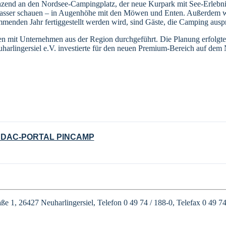
nzend an den Nordsee-Campingplatz, der neue Kurpark mit See-Erlebnis
asser schauen – in Augenhöhe mit den Möwen und Enten. Außerdem wir
kommenden Jahr fertiggestellt werden wird, sind Gäste, die Camping au
mit Unternehmen aus der Region durchgeführt. Die Planung erfolgt
harlingersiel e.V. investierte für den neuen Premium-Bereich auf de
ADAC-PORTAL PINCAMP
e 1, 26427 Neuharlingersiel, Telefon 0 49 74 / 188-0, Telefax 0 49 74