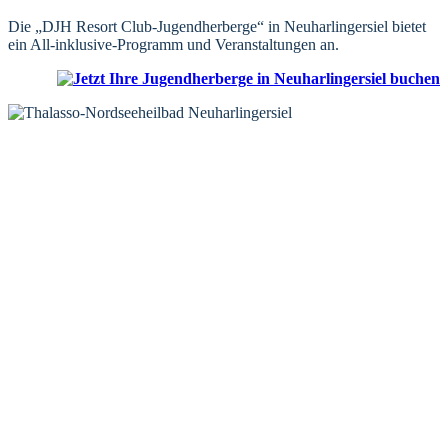
Die „DJH Resort Club-Jugendherberge“ in Neuharlingersiel bietet
ein All-inklusive-Programm und Veranstaltungen an.
KONTAKT
Tourist-Information Neuharlingersiel
Öffnungszeiten Tourist-Information
Öffnungszeiten Haus des Gastes
Öffnungszeiten Leuchttürmchen-Club
Nordsee-Camping Neuharlingersiel
INFORMATIONEN
Veranstaltungskalender
Prospektbestellung
Newsletter
Wochen-News
Webcams
UNTERKÜNFTE
Hotels
Pensionen
Ferienwohnungen
Ferienhäuser
Bauernhöfe
Jugendherberge