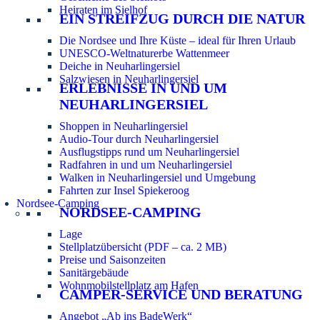
Heiraten im Sielhof
EIN STREIFZUG DURCH DIE NATUR
Die Nordsee und Ihre Küste – ideal für Ihren Urlaub
UNESCO-Weltnaturerbe Wattenmeer
Deiche in Neuharlingersiel
Salzwiesen in Neuharlingersiel
ERLEBNISSE IN UND UM
NEUHARLINGERSIEL
Shoppen in Neuharlingersiel
Audio-Tour durch Neuharlingersiel
Ausflugstipps rund um Neuharlingersiel
Radfahren in und um Neuharlingersiel
Walken in Neuharlingersiel und Umgebung
Fahrten zur Insel Spiekeroog
Nordsee-Camping
NORDSEE-CAMPING
Lage
Stellplatzübersicht (PDF – ca. 2 MB)
Preise und Saisonzeiten
Sanitärgebäude
Wohnmobilstellplatz am Hafen
CAMPER-SERVICE UND BERATUNG
Angebot „Ab ins BadeWerk“