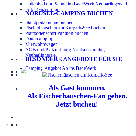
Hallenbad und Sauna im BadeWerk Neuharlingersiel
Fritz Berger Shop
NORDSEE-CAMPING BUCHEN
Standplatz online buchen
Fischerhäuschen am Kurpark-See buchen
Plattbodenschiff Pandion buchen
Dauercamping
Mietwohnwagen
AGB und Platzordnung Nordseecamping
Neuharlingersiel
BESONDERE ANGEBOTE FÜR SIE
Camping-Angebot Ab ins BadeWerk
Als Gast kommen.
Als Fischerhäuschen-Fan gehen.
Jetzt buchen!
Information für Hundebesitzer:
Der Nordsee-
Campingplatz Neuharlingersiel ist ein hundefreier Platz.