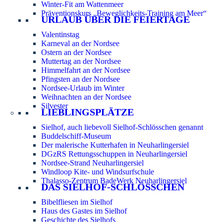
Winter-Fit am Wattenmeer
Präventionskurs „Beweglichkeits-Training am Meer“
URLAUB ÜBER DIE FEIERTAGE
Valentinstag
Karneval an der Nordsee
Ostern an der Nordsee
Muttertag an der Nordsee
Himmelfahrt an der Nordsee
Pfingsten an der Nordsee
Nordsee-Urlaub im Winter
Weihnachten an der Nordsee
Silvester
LIEBLINGSPLÄTZE
Sielhof, auch liebevoll Sielhof-Schlösschen genannt
Buddelschiff-Museum
Der malerische Kutterhafen in Neuharlingersiel
DGzRS Rettungsschuppen in Neuharlingersiel
Nordsee-Strand Neuharlingersiel
Windloop Kite- und Windsurfschule
Thalasso-Zentrum BadeWerk Neuharlingersiel
DAS SIELHOF-SCHLÖSSCHEN
Bibelfliesen im Sielhof
Haus des Gastes im Sielhof
Geschichte des Sielhofs