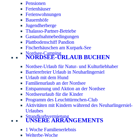
Pensionen
Ferienhäuser
Ferienwohnungen
Bauernhöfe
Jugendherberge
Thalasso-Partner-Betriebe
Gastaufnahmebedingungen
Plattbodenschiff Pandion
Fischerhäuschen am Kurpark-See
Nordsee-Camping
NORDSEE-URLAUB BUCHEN
Nordsee-Urlaub für Natur- und Kulturliebhaber
Barrierefreier Urlaub in Neuharlingersiel
Urlaub mit dem Hund
Familienurlaub an der Nordsee
Entspannung und Aktion an der Nordsee
Nordseeurlaub für die Kinder
Programm des Leuchttürmchen-Club
Aktivitäten mit Kindern während des Neuharlingersiel-
Urlaubes
Strandkorbvermietung
UNSERE ARRANGEMENTS
1 Woche Familienerlebnis
Welterbe-Woche