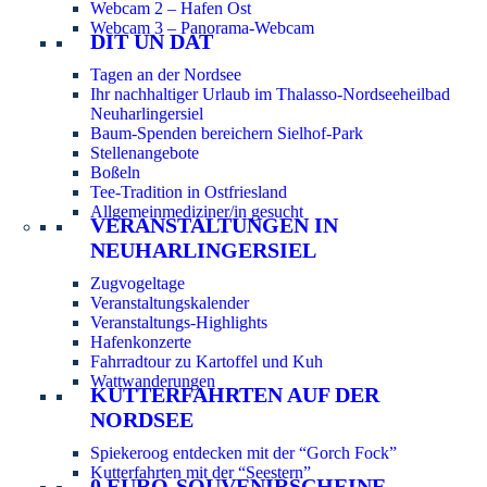
Webcam 2 – Hafen Ost
Webcam 3 – Panorama-Webcam
DIT UN DAT
Tagen an der Nordsee
Ihr nachhaltiger Urlaub im Thalasso-Nordseeheilbad
Neuharlingersiel
Baum-Spenden bereichern Sielhof-Park
Stellenangebote
Boßeln
Tee-Tradition in Ostfriesland
Allgemeinmediziner/in gesucht
VERANSTALTUNGEN IN
NEUHARLINGERSIEL
Zugvogeltage
Veranstaltungskalender
Veranstaltungs-Highlights
Hafenkonzerte
Fahrradtour zu Kartoffel und Kuh
Wattwanderungen
KUTTERFAHRTEN AUF DER
NORDSEE
Spiekeroog entdecken mit der “Gorch Fock”
Kutterfahrten mit der “Seestern”
0 EURO-SOUVENIRSCHEINE