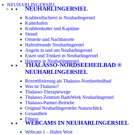
NEUHARLINGERSIEL
NEUHARLINGERSIEL
Krabbenfischerei in Neuharlingersiel
Kutterhafen
Krabbenkutter und Kapitäne
Strand
Ortsteile und Nachbarorte
Hafenfreunde Neuharlingersiel
Angeln in und um Neuharlingersiel
Essen und Trinken in Neuharlingersiel
Heiraten in Neuharlingersiel
THALASSO-NORDSEEHEILBAD ®
NEUHARLINGERSIEL
Rezertifizierung als Thalasso-Nordseeheilbad
Was ist Thalasso?
Thalasso-Therapiewege
Thalasso-Zentrum BadeWerk Neuharlingersiel
Thalasso-Partner-Betriebe
Original Neuharlingersieler Naturschlick
Gesundheit
Fitness
WEBCAMS IN NEUHARLINGERSIEL
Webcam 1 – Hafen West