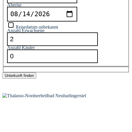
Abreise
Reisedatum unbekannt
Anzahl Erwachsene
Anzahl Kinder
*
Ergebnisse werden auf tportal.tomas.travel angezeigt
KONTAKT
Tourist-Information Neuharlingersiel
Öffnungszeiten Tourist-Information
Öffnungszeiten Haus des Gastes
Öffnungszeiten Leuchttürmchen-Club
Nordsee-Camping Neuharlingersiel