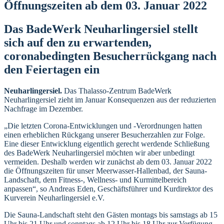
Öffnungszeiten ab dem 03. Januar 2022
Das BadeWerk Neuharlingersiel stellt
sich auf den zu erwartenden,
coronabedingten Besucherrückgang nach
den Feiertagen ein
Neuharlingersiel.
Das Thalasso-Zentrum BadeWerk
Neuharlingersiel zieht im Januar Konsequenzen aus der reduzierten
Nachfrage im Dezember.
„Die letzten Corona-Entwicklungen und -Verordnungen hatten
einen erheblichen Rückgang unserer Besucherzahlen zur Folge.
Eine dieser Entwicklung eigentlich gerecht werdende Schließung
des BadeWerk Neuharlingersiel möchten wir aber unbedingt
vermeiden. Deshalb werden wir zunächst ab dem 03. Januar 2022
die Öffnungszeiten für unser Meerwasser-Hallenbad, der Sauna-
Landschaft, dem Fitness-, Wellness- und Kurmittelbereich
anpassen“, so Andreas Eden, Geschäftsführer und Kurdirektor des
Kurverein Neuharlingersiel e.V.
Die Sauna-Landschaft steht den Gästen montags bis samstags ab 15
Uhr bis 21 Uhr und sonntags ab 12 Uhr bis 18 Uhr zur Verfügung.