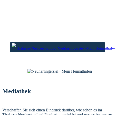
Zum
Inhalt
springen
wasser
Niedrigwasser
1 Uhr
00.03 Uhr
6 Uhr
12.25 Uhr
Mediathek
Verschaffen Sie sich einen Eindruck darüber, wie schön es im
Thalasso-Nordseeheilbad Neuharlingersiel ist und was es bei uns zu