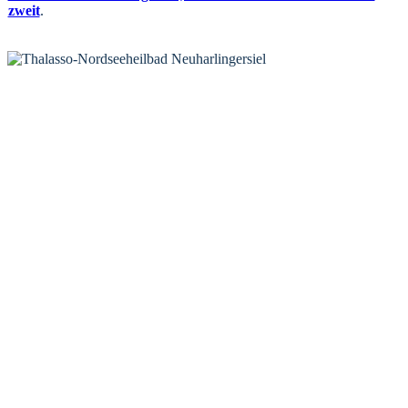
zweit
.
KONTAKT
Tourist-Information Neuharlingersiel
Öffnungszeiten Tourist-Information
Öffnungszeiten Haus des Gastes
Öffnungszeiten Leuchttürmchen-Club
Nordsee-Camping Neuharlingersiel
INFORMATIONEN
Veranstaltungskalender
Prospektbestellung
Newsletter
Wochen-News
Webcams
UNTERKÜNFTE
Hotels
Pensionen
Ferienwohnungen
Ferienhäuser
Bauernhöfe
Jugendherberge
BADEWERK