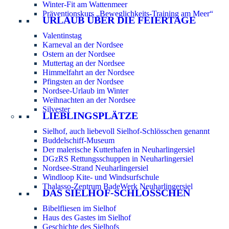
Winter-Fit am Wattenmeer
Präventionskurs „Beweglichkeits-Training am Meer“
URLAUB ÜBER DIE FEIERTAGE
Valentinstag
Karneval an der Nordsee
Ostern an der Nordsee
Muttertag an der Nordsee
Himmelfahrt an der Nordsee
Pfingsten an der Nordsee
Nordsee-Urlaub im Winter
Weihnachten an der Nordsee
Silvester
LIEBLINGSPLÄTZE
Sielhof, auch liebevoll Sielhof-Schlösschen genannt
Buddelschiff-Museum
Der malerische Kutterhafen in Neuharlingersiel
DGzRS Rettungsschuppen in Neuharlingersiel
Nordsee-Strand Neuharlingersiel
Windloop Kite- und Windsurfschule
Thalasso-Zentrum BadeWerk Neuharlingersiel
DAS SIELHOF-SCHLÖSSCHEN
Bibelfliesen im Sielhof
Haus des Gastes im Sielhof
Geschichte des Sielhofs