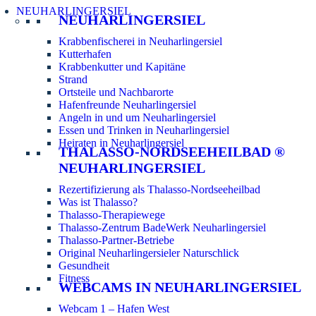
NEUHARLINGERSIEL
NEUHARLINGERSIEL
Krabbenfischerei in Neuharlingersiel
Kutterhafen
Krabbenkutter und Kapitäne
Strand
Ortsteile und Nachbarorte
Hafenfreunde Neuharlingersiel
Angeln in und um Neuharlingersiel
Essen und Trinken in Neuharlingersiel
Heiraten in Neuharlingersiel
THALASSO-NORDSEEHEILBAD ®
NEUHARLINGERSIEL
Rezertifizierung als Thalasso-Nordseeheilbad
Was ist Thalasso?
Thalasso-Therapiewege
Thalasso-Zentrum BadeWerk Neuharlingersiel
Thalasso-Partner-Betriebe
Original Neuharlingersieler Naturschlick
Gesundheit
Fitness
WEBCAMS IN NEUHARLINGERSIEL
Webcam 1 – Hafen West