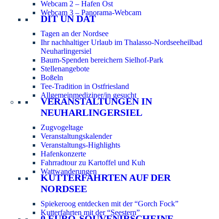
Webcam 2 – Hafen Ost
Webcam 3 – Panorama-Webcam
DIT UN DAT
Tagen an der Nordsee
Ihr nachhaltiger Urlaub im Thalasso-Nordseeheilbad
Neuharlingersiel
Baum-Spenden bereichern Sielhof-Park
Stellenangebote
Boßeln
Tee-Tradition in Ostfriesland
Allgemeinmediziner/in gesucht
VERANSTALTUNGEN IN
NEUHARLINGERSIEL
Zugvogeltage
Veranstaltungskalender
Veranstaltungs-Highlights
Hafenkonzerte
Fahrradtour zu Kartoffel und Kuh
Wattwanderungen
KUTTERFAHRTEN AUF DER
NORDSEE
Spiekeroog entdecken mit der “Gorch Fock”
Kutterfahrten mit der “Seestern”
0 EURO-SOUVENIRSCHEINE