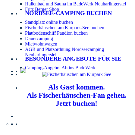
Hallenbad und Sauna im BadeWerk Neuharlingersiel
Fritz Berger Shop
NORDSEE-CAMPING BUCHEN
Standplatz online buchen
Fischerhäuschen am Kurpark-See buchen
Plattbodenschiff Pandion buchen
Dauercamping
Mietwohnwagen
AGB und Platzordnung Nordseecamping
Neuharlingersiel
BESONDERE ANGEBOTE FÜR SIE
Camping-Angebot Ab ins BadeWerk
Als Gast kommen.
Als Fischerhäuschen-Fan gehen.
Jetzt buchen!
Information für Hundebesitzer:
Der Nordsee-
Campingplatz Neuharlingersiel ist ein hundefreier Platz.