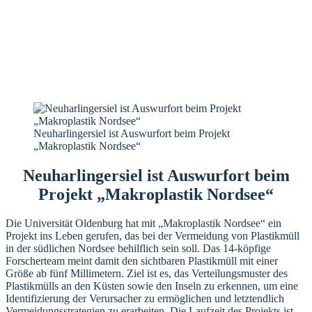
Hochwasser
Niedrigwasser
08.32 Uhr
02.16 Uhr
21.22 Uhr
15.10 Uhr
wasser
Niedrigwasser
2 Uhr
02.16 Uhr
2 Uhr
15.10 Uhr
Neuharlingersiel ist Auswurfort beim Projekt
„Makroplastik Nordsee“
Neuharlingersiel ist Auswurfort beim
Projekt „Makroplastik Nordsee“
Die Universität Oldenburg hat mit „Makroplastik Nordsee“ ein
Projekt ins Leben gerufen, das bei der Vermeidung von Plastikmüll
in der südlichen Nordsee behilflich sein soll. Das 14-köpfige
Forscherteam meint damit den sichtbaren Plastikmüll mit einer
Größe ab fünf Millimetern. Ziel ist es, das Verteilungsmuster des
Plastikmülls an den Küsten sowie den Inseln zu erkennen, um eine
Identifizierung der Verursacher zu ermöglichen und letztendlich
Vermeidungsstrategien zu erarbeiten. Die Laufzeit des Projekts ist