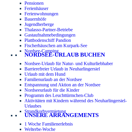
Pensionen
Ferienhäuser
Ferienwohnungen
Bauernhöfe
Jugendherberge
Thalasso-Partner-Betriebe
Gastaufnahmebedingungen
Plattbodenschiff Pandion
Fischerhäuschen am Kurpark-See
Nordsee-Camping
NORDSEE-URLAUB BUCHEN
Nordsee-Urlaub für Natur- und Kulturliebhaber
Barrierefreier Urlaub in Neuharlingersiel
Urlaub mit dem Hund
Familienurlaub an der Nordsee
Entspannung und Aktion an der Nordsee
Nordseeurlaub für die Kinder
Programm des Leuchttürmchen-Club
Aktivitäten mit Kindern während des Neuharlingersiel-
Urlaubes
Strandkorbvermietung
UNSERE ARRANGEMENTS
1 Woche Familienerlebnis
Welterbe-Woche