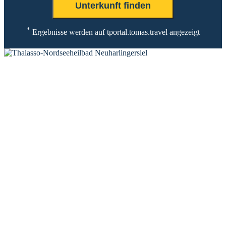
*
Ergebnisse werden auf tportal.tomas.travel angezeigt
KONTAKT
Tourist-Information Neuharlingersiel
Öffnungszeiten Tourist-Information
Öffnungszeiten Haus des Gastes
Öffnungszeiten Leuchttürmchen-Club
Nordsee-Camping Neuharlingersiel
INFORMATIONEN
Veranstaltungskalender
Prospektbestellung
Newsletter
Wochen-News
Webcams
UNTERKÜNFTE
Hotels
Pensionen
Ferienwohnungen
Ferienhäuser
Bauernhöfe
Jugendherberge