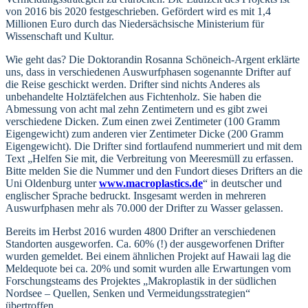
von 2016 bis 2020 festgeschrieben. Gefördert wird es mit 1,4
Millionen Euro durch das Niedersächsische Ministerium für
Wissenschaft und Kultur.
Wie geht das? Die Doktorandin Rosanna Schöneich-Argent erklärte
uns, dass in verschiedenen Auswurfphasen sogenannte Drifter auf
die Reise geschickt werden. Drifter sind nichts Anderes als
unbehandelte Holztäfelchen aus Fichtenholz. Sie haben die
Abmessung von acht mal zehn Zentimetern und es gibt zwei
verschiedene Dicken. Zum einen zwei Zentimeter (100 Gramm
Eigengewicht) zum anderen vier Zentimeter Dicke (200 Gramm
Eigengewicht). Die Drifter sind fortlaufend nummeriert und mit dem
Text „Helfen Sie mit, die Verbreitung von Meeresmüll zu erfassen.
Bitte melden Sie die Nummer und den Fundort dieses Drifters an die
Uni Oldenburg unter
www.macroplastics.de
“ in deutscher und
englischer Sprache bedruckt. Insgesamt werden in mehreren
Auswurfphasen mehr als 70.000 der Drifter zu Wasser gelassen.
Bereits im Herbst 2016 wurden 4800 Drifter an verschiedenen
Standorten ausgeworfen. Ca. 60% (!) der ausgeworfenen Drifter
wurden gemeldet. Bei einem ähnlichen Projekt auf Hawaii lag die
Meldequote bei ca. 20% und somit wurden alle Erwartungen vom
Forschungsteams des Projektes „Makroplastik in der südlichen
Nordsee – Quellen, Senken und Vermeidungsstrategien“
übertroffen.