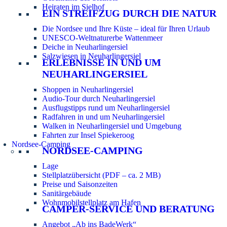
Heiraten im Sielhof
EIN STREIFZUG DURCH DIE NATUR
Die Nordsee und Ihre Küste – ideal für Ihren Urlaub
UNESCO-Weltnaturerbe Wattenmeer
Deiche in Neuharlingersiel
Salzwiesen in Neuharlingersiel
ERLEBNISSE IN UND UM
NEUHARLINGERSIEL
Shoppen in Neuharlingersiel
Audio-Tour durch Neuharlingersiel
Ausflugstipps rund um Neuharlingersiel
Radfahren in und um Neuharlingersiel
Walken in Neuharlingersiel und Umgebung
Fahrten zur Insel Spiekeroog
Nordsee-Camping
NORDSEE-CAMPING
Lage
Stellplatzübersicht (PDF – ca. 2 MB)
Preise und Saisonzeiten
Sanitärgebäude
Wohnmobilstellplatz am Hafen
CAMPER-SERVICE UND BERATUNG
Angebot „Ab ins BadeWerk“