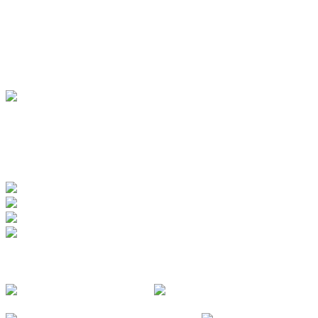
Hotels
Pensionen
Ferienwohnungen
Ferienhäuser
Bauernhöfe
Jugendherberge
BADEWERK
www.badewerk.de
ZERTIFIZIERUNGEN
FOLGE UNS