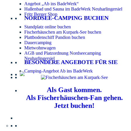
Angebot „Ab ins BadeWerk“
Hallenbad und Sauna im BadeWerk Neuharlingersiel
Fritz Berger Shop
NORDSEE-CAMPING BUCHEN
Standplatz online buchen
Fischerhäuschen am Kurpark-See buchen
Plattbodenschiff Pandion buchen
Dauercamping
Mietwohnwagen
AGB und Platzordnung Nordseecamping
Neuharlingersiel
BESONDERE ANGEBOTE FÜR SIE
Camping-Angebot Ab ins BadeWerk
Als Gast kommen.
Als Fischerhäuschen-Fan gehen.
Jetzt buchen!
Information für Hundebesitzer:
Der Nordsee-
Campingplatz Neuharlingersiel ist ein hundefreier Platz.