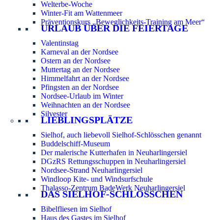
Welterbe-Woche
Winter-Fit am Wattenmeer
Präventionskurs „Beweglichkeits-Training am Meer“
URLAUB ÜBER DIE FEIERTAGE
Valentinstag
Karneval an der Nordsee
Ostern an der Nordsee
Muttertag an der Nordsee
Himmelfahrt an der Nordsee
Pfingsten an der Nordsee
Nordsee-Urlaub im Winter
Weihnachten an der Nordsee
Silvester
LIEBLINGSPLÄTZE
Sielhof, auch liebevoll Sielhof-Schlösschen genannt
Buddelschiff-Museum
Der malerische Kutterhafen in Neuharlingersiel
DGzRS Rettungsschuppen in Neuharlingersiel
Nordsee-Strand Neuharlingersiel
Windloop Kite- und Windsurfschule
Thalasso-Zentrum BadeWerk Neuharlingersiel
DAS SIELHOF-SCHLÖSSCHEN
Bibelfliesen im Sielhof
Haus des Gastes im Sielhof