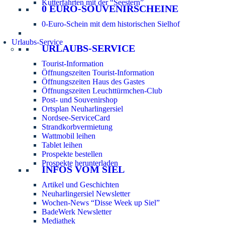
Kutterfahrten mit der “Seestern”
0 EURO-SOUVENIRSCHEINE
0-Euro-Schein mit dem historischen Sielhof
Urlaubs-Service
URLAUBS-SERVICE
Tourist-Information
Öffnungszeiten Tourist-Information
Öffnungszeiten Haus des Gastes
Öffnungszeiten Leuchttürmchen-Club
Post- und Souvenirshop
Ortsplan Neuharlingersiel
Nordsee-ServiceCard
Strandkorbvermietung
Wattmobil leihen
Tablet leihen
Prospekte bestellen
Prospekte herunterladen
INFOS VOM SIEL
Artikel und Geschichten
Neuharlingersiel Newsletter
Wochen-News “Disse Week up Siel”
BadeWerk Newsletter
Mediathek