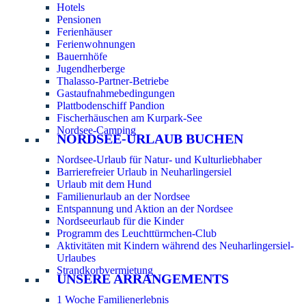
Hotels
Pensionen
Ferienhäuser
Ferienwohnungen
Bauernhöfe
Jugendherberge
Thalasso-Partner-Betriebe
Gastaufnahmebedingungen
Plattbodenschiff Pandion
Fischerhäuschen am Kurpark-See
Nordsee-Camping
NORDSEE-URLAUB BUCHEN
Nordsee-Urlaub für Natur- und Kulturliebhaber
Barrierefreier Urlaub in Neuharlingersiel
Urlaub mit dem Hund
Familienurlaub an der Nordsee
Entspannung und Aktion an der Nordsee
Nordseeurlaub für die Kinder
Programm des Leuchttürmchen-Club
Aktivitäten mit Kindern während des Neuharlingersiel-
Urlaubes
Strandkorbvermietung
UNSERE ARRANGEMENTS
1 Woche Familienerlebnis