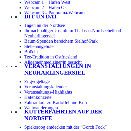
Webcam 1 – Hafen West
Webcam 2 – Hafen Ost
Webcam 3 – Panorama-Webcam
DIT UN DAT
Tagen an der Nordsee
Ihr nachhaltiger Urlaub im Thalasso-Nordseeheilbad
Neuharlingersiel
Baum-Spenden bereichern Sielhof-Park
Stellenangebote
Boßeln
Tee-Tradition in Ostfriesland
Allgemeinmediziner/in gesucht
VERANSTALTUNGEN IN
NEUHARLINGERSIEL
Zugvogeltage
Veranstaltungskalender
Veranstaltungs-Highlights
Hafenkonzerte
Fahrradtour zu Kartoffel und Kuh
Wattwanderungen
KUTTERFAHRTEN AUF DER
NORDSEE
Spiekeroog entdecken mit der “Gorch Fock”