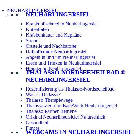
NEUHARLINGERSIEL
NEUHARLINGERSIEL
Krabbenfischerei in Neuharlingersiel
Kutterhafen
Krabbenkutter und Kapitäne
Strand
Ortsteile und Nachbarorte
Hafenfreunde Neuharlingersiel
Angeln in und um Neuharlingersiel
Essen und Trinken in Neuharlingersiel
Heiraten in Neuharlingersiel
THALASSO-NORDSEEHEILBAD ®
NEUHARLINGERSIEL
Rezertifizierung als Thalasso-Nordseeheilbad
Was ist Thalasso?
Thalasso-Therapiewege
Thalasso-Zentrum BadeWerk Neuharlingersiel
Thalasso-Partner-Betriebe
Original Neuharlingersieler Naturschlick
Gesundheit
Fitness
WEBCAMS IN NEUHARLINGERSIEL