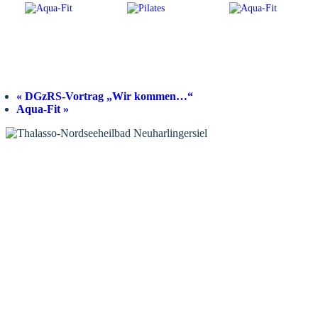
«
DGzRS-Vortrag „Wir kommen…“
Aqua-Fit
»
KONTAKT
Tourist-Information Neuharlingersiel
Öffnungszeiten Tourist-Information
Öffnungszeiten Haus des Gastes
Öffnungszeiten Leuchttürmchen-Club
Nordsee-Camping Neuharlingersiel
INFORMATIONEN
Veranstaltungskalender
Prospektbestellung
Newsletter
Wochen-News
Webcams
UNTERKÜNFTE