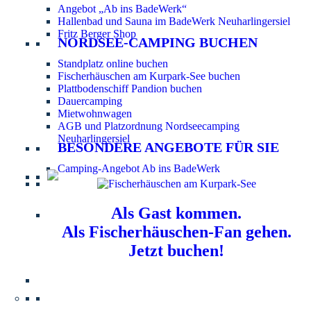
Angebot „Ab ins BadeWerk“
Hallenbad und Sauna im BadeWerk Neuharlingersiel
Fritz Berger Shop
NORDSEE-CAMPING BUCHEN
Standplatz online buchen
Fischerhäuschen am Kurpark-See buchen
Plattbodenschiff Pandion buchen
Dauercamping
Mietwohnwagen
AGB und Platzordnung Nordseecamping
Neuharlingersiel
BESONDERE ANGEBOTE FÜR SIE
Camping-Angebot Ab ins BadeWerk
Als Gast kommen.
Als Fischerhäuschen-Fan gehen.
Jetzt buchen!
Information für Hundebesitzer:
Der Nordsee-
Campingplatz Neuharlingersiel ist ein hundefreier Platz.