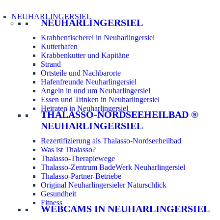
NEUHARLINGERSIEL
NEUHARLINGERSIEL
Krabbenfischerei in Neuharlingersiel
Kutterhafen
Krabbenkutter und Kapitäne
Strand
Ortsteile und Nachbarorte
Hafenfreunde Neuharlingersiel
Angeln in und um Neuharlingersiel
Essen und Trinken in Neuharlingersiel
Heiraten in Neuharlingersiel
THALASSO-NORDSEEHEILBAD ®
NEUHARLINGERSIEL
Rezertifizierung als Thalasso-Nordseeheilbad
Was ist Thalasso?
Thalasso-Therapiewege
Thalasso-Zentrum BadeWerk Neuharlingersiel
Thalasso-Partner-Betriebe
Original Neuharlingersieler Naturschlick
Gesundheit
Fitness
WEBCAMS IN NEUHARLINGERSIEL