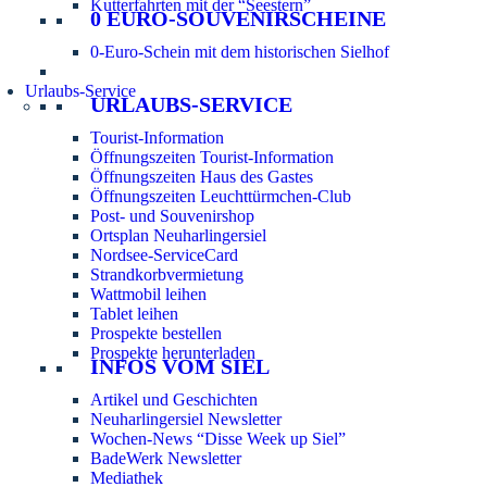
Kutterfahrten mit der “Seestern”
0 EURO-SOUVENIRSCHEINE
0-Euro-Schein mit dem historischen Sielhof
Urlaubs-Service
URLAUBS-SERVICE
Tourist-Information
Öffnungszeiten Tourist-Information
Öffnungszeiten Haus des Gastes
Öffnungszeiten Leuchttürmchen-Club
Post- und Souvenirshop
Ortsplan Neuharlingersiel
Nordsee-ServiceCard
Strandkorbvermietung
Wattmobil leihen
Tablet leihen
Prospekte bestellen
Prospekte herunterladen
INFOS VOM SIEL
Artikel und Geschichten
Neuharlingersiel Newsletter
Wochen-News “Disse Week up Siel”
BadeWerk Newsletter
Mediathek