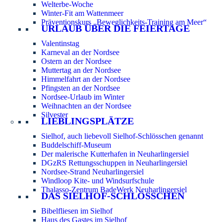
Welterbe-Woche
Winter-Fit am Wattenmeer
Präventionskurs „Beweglichkeits-Training am Meer“
URLAUB ÜBER DIE FEIERTAGE
Valentinstag
Karneval an der Nordsee
Ostern an der Nordsee
Muttertag an der Nordsee
Himmelfahrt an der Nordsee
Pfingsten an der Nordsee
Nordsee-Urlaub im Winter
Weihnachten an der Nordsee
Silvester
LIEBLINGSPLÄTZE
Sielhof, auch liebevoll Sielhof-Schlösschen genannt
Buddelschiff-Museum
Der malerische Kutterhafen in Neuharlingersiel
DGzRS Rettungsschuppen in Neuharlingersiel
Nordsee-Strand Neuharlingersiel
Windloop Kite- und Windsurfschule
Thalasso-Zentrum BadeWerk Neuharlingersiel
DAS SIELHOF-SCHLÖSSCHEN
Bibelfliesen im Sielhof
Haus des Gastes im Sielhof