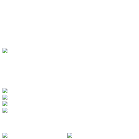
UNTERKÜNFTE
Hotels
Pensionen
Ferienwohnungen
Ferienhäuser
Bauernhöfe
Jugendherberge
BADEWERK
www.badewerk.de
ZERTIFIZIERUNGEN
FOLGE UNS