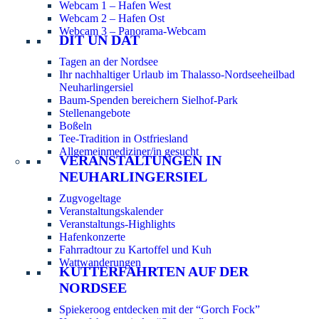
Webcam 1 – Hafen West
Webcam 2 – Hafen Ost
Webcam 3 – Panorama-Webcam
DIT UN DAT
Tagen an der Nordsee
Ihr nachhaltiger Urlaub im Thalasso-Nordseeheilbad
Neuharlingersiel
Baum-Spenden bereichern Sielhof-Park
Stellenangebote
Boßeln
Tee-Tradition in Ostfriesland
Allgemeinmediziner/in gesucht
VERANSTALTUNGEN IN
NEUHARLINGERSIEL
Zugvogeltage
Veranstaltungskalender
Veranstaltungs-Highlights
Hafenkonzerte
Fahrradtour zu Kartoffel und Kuh
Wattwanderungen
KUTTERFAHRTEN AUF DER
NORDSEE
Spiekeroog entdecken mit der “Gorch Fock”