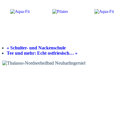
«
Schulter- und Nackenschule
Tee und mehr: Echt ostfriesisch…
»
KONTAKT
Tourist-Information Neuharlingersiel
Öffnungszeiten Tourist-Information
Öffnungszeiten Haus des Gastes
Öffnungszeiten Leuchttürmchen-Club
Nordsee-Camping Neuharlingersiel
INFORMATIONEN
Veranstaltungskalender
Prospektbestellung
Newsletter
Wochen-News
Webcams