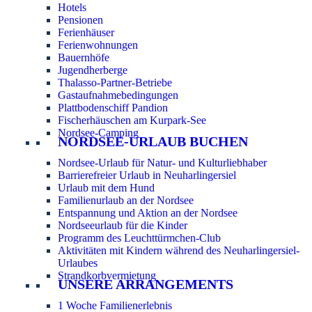
Hotels
Pensionen
Ferienhäuser
Ferienwohnungen
Bauernhöfe
Jugendherberge
Thalasso-Partner-Betriebe
Gastaufnahmebedingungen
Plattbodenschiff Pandion
Fischerhäuschen am Kurpark-See
Nordsee-Camping
NORDSEE-URLAUB BUCHEN
Nordsee-Urlaub für Natur- und Kulturliebhaber
Barrierefreier Urlaub in Neuharlingersiel
Urlaub mit dem Hund
Familienurlaub an der Nordsee
Entspannung und Aktion an der Nordsee
Nordseeurlaub für die Kinder
Programm des Leuchttürmchen-Club
Aktivitäten mit Kindern während des Neuharlingersiel-
Urlaubes
Strandkorbvermietung
UNSERE ARRANGEMENTS
1 Woche Familienerlebnis