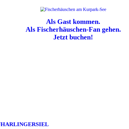
Als Gast kommen.
Als Fischerhäuschen-Fan gehen.
Jetzt buchen!
n für Hundebesitzer:
Der Nordsee-Campingplatz Neuharlingersiel ist e
UHARLINGERSIEL