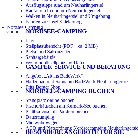
Ausflugstipps rund um Neuharlingersiel
Radfahren in und um Neuharlingersiel
Walken in Neuharlingersiel und Umgebung
Fahrten zur Insel Spiekeroog
Nordsee-Camping
NORDSEE-CAMPING
Lage
Stellplatzübersicht (PDF – ca. 2 MB)
Preise und Saisonzeiten
Sanitärgebäude
Wohnmobilstellplatz am Hafen
CAMPER-SERVICE UND BERATUNG
Angebot „Ab ins BadeWerk“
Hallenbad und Sauna im BadeWerk Neuharlingersiel
Fritz Berger Shop
NORDSEE-CAMPING BUCHEN
Standplatz online buchen
Fischerhäuschen am Kurpark-See buchen
Plattbodenschiff Pandion buchen
Dauercamping
Mietwohnwagen
AGB und Platzordnung Nordseecamping Neuharlingersie
BESONDERE ANGEBOTE FÜR SIE