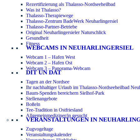
Rezertifizierung als Thalasso-Nordseeheilbad
Was ist Thalasso?
Thalasso-Therapiewege
Thalasso-Zentrum BadeWerk Neuharlingersiel
Thalasso-Partner-Betriebe
Original Neuharlingersieler Naturschlick
Gesundheit
Fitness
WEBCAMS IN NEUHARLINGERSIEL
Webcam 1 – Hafen West
Webcam 2 – Hafen Ost
Webcam 3 – Panorama-Webcam
DIT UN DAT
Tagen an der Nordsee
Ihr nachhaltiger Urlaub im Thalasso-Nordseeheilbad Neuh
Baum-Spenden bereichern Sielhof-Park
Stellenangebote
Boßeln
Tee-Tradition in Ostfriesland
Allgemeinmediziner/in gesucht
VERANSTALTUNGEN IN NEUHARLIN
Zugvogeltage
Veranstaltungskalender