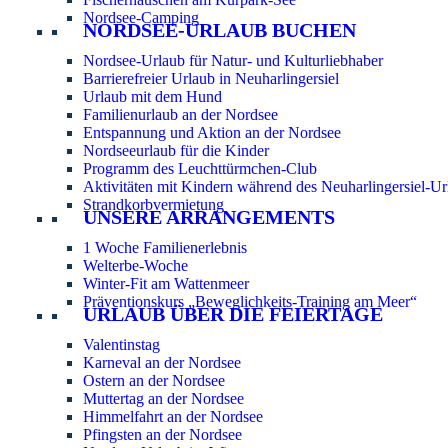
Nordsee-Camping
NORDSEE-URLAUB BUCHEN
Nordsee-Urlaub für Natur- und Kulturliebhaber
Barrierefreier Urlaub in Neuharlingersiel
Urlaub mit dem Hund
Familienurlaub an der Nordsee
Entspannung und Aktion an der Nordsee
Nordseeurlaub für die Kinder
Programm des Leuchttürmchen-Club
Aktivitäten mit Kindern während des Neuharlingersiel-Ur
Strandkorbvermietung
UNSERE ARRANGEMENTS
1 Woche Familienerlebnis
Welterbe-Woche
Winter-Fit am Wattenmeer
Präventionskurs „Beweglichkeits-Training am Meer“
URLAUB ÜBER DIE FEIERTAGE
Valentinstag
Karneval an der Nordsee
Ostern an der Nordsee
Muttertag an der Nordsee
Himmelfahrt an der Nordsee
Pfingsten an der Nordsee