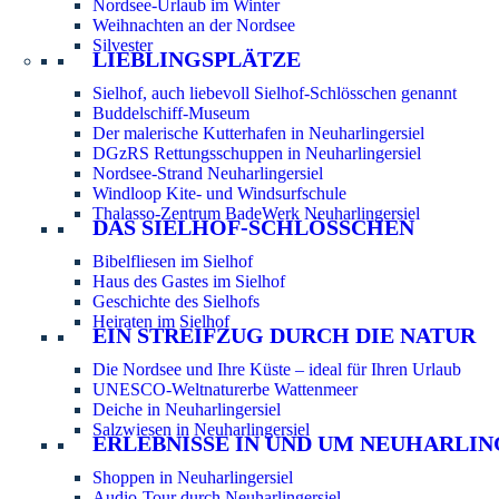
Nordsee-Urlaub im Winter
Weihnachten an der Nordsee
Silvester
LIEBLINGSPLÄTZE
Sielhof, auch liebevoll Sielhof-Schlösschen genannt
Buddelschiff-Museum
Der malerische Kutterhafen in Neuharlingersiel
DGzRS Rettungsschuppen in Neuharlingersiel
Nordsee-Strand Neuharlingersiel
Windloop Kite- und Windsurfschule
Thalasso-Zentrum BadeWerk Neuharlingersiel
DAS SIELHOF-SCHLÖSSCHEN
Bibelfliesen im Sielhof
Haus des Gastes im Sielhof
Geschichte des Sielhofs
Heiraten im Sielhof
EIN STREIFZUG DURCH DIE NATUR
Die Nordsee und Ihre Küste – ideal für Ihren Urlaub
UNESCO-Weltnaturerbe Wattenmeer
Deiche in Neuharlingersiel
Salzwiesen in Neuharlingersiel
ERLEBNISSE IN UND UM NEUHARLIN
Shoppen in Neuharlingersiel
Audio-Tour durch Neuharlingersiel