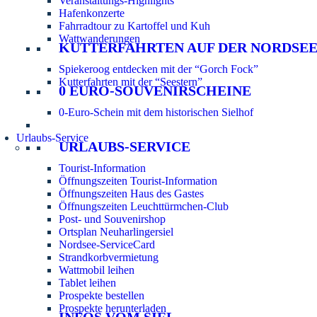
Veranstaltungs-Highlights
Hafenkonzerte
Fahrradtour zu Kartoffel und Kuh
Wattwanderungen
KUTTERFAHRTEN AUF DER NORDSE
Spiekeroog entdecken mit der “Gorch Fock”
Kutterfahrten mit der “Seestern”
0 EURO-SOUVENIRSCHEINE
0-Euro-Schein mit dem historischen Sielhof
Urlaubs-Service
URLAUBS-SERVICE
Tourist-Information
Öffnungszeiten Tourist-Information
Öffnungszeiten Haus des Gastes
Öffnungszeiten Leuchttürmchen-Club
Post- und Souvenirshop
Ortsplan Neuharlingersiel
Nordsee-ServiceCard
Strandkorbvermietung
Wattmobil leihen
Tablet leihen
Prospekte bestellen
Prospekte herunterladen
INFOS VOM SIEL