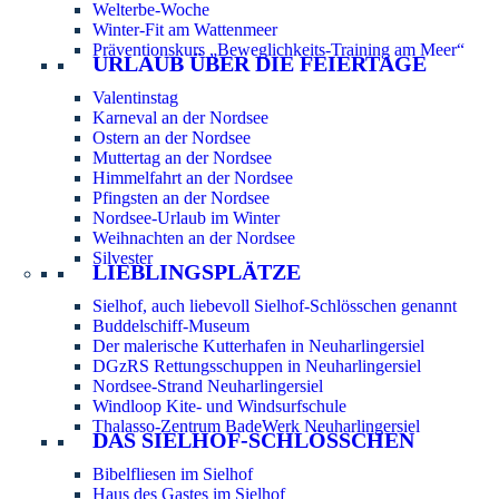
Welterbe-Woche
Winter-Fit am Wattenmeer
Präventionskurs „Beweglichkeits-Training am Meer“
URLAUB ÜBER DIE FEIERTAGE
Valentinstag
Karneval an der Nordsee
Ostern an der Nordsee
Muttertag an der Nordsee
Himmelfahrt an der Nordsee
Pfingsten an der Nordsee
Nordsee-Urlaub im Winter
Weihnachten an der Nordsee
Silvester
LIEBLINGSPLÄTZE
Sielhof, auch liebevoll Sielhof-Schlösschen genannt
Buddelschiff-Museum
Der malerische Kutterhafen in Neuharlingersiel
DGzRS Rettungsschuppen in Neuharlingersiel
Nordsee-Strand Neuharlingersiel
Windloop Kite- und Windsurfschule
Thalasso-Zentrum BadeWerk Neuharlingersiel
DAS SIELHOF-SCHLÖSSCHEN
Bibelfliesen im Sielhof
Haus des Gastes im Sielhof