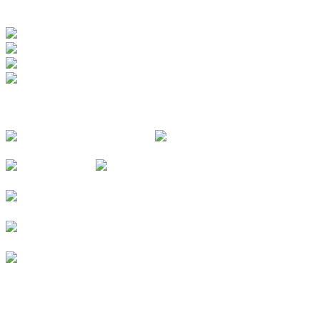
ZERTIFIZIERUNGEN
FOLGE UNS
© 2026
Kurverein Neuharlingersiel e.V.
|
Impressum
|
Datenschutz
|
Erklärung zur Barrierefreiheit
|
Stellenangebote
|
Presse
|
Vermieterbereich