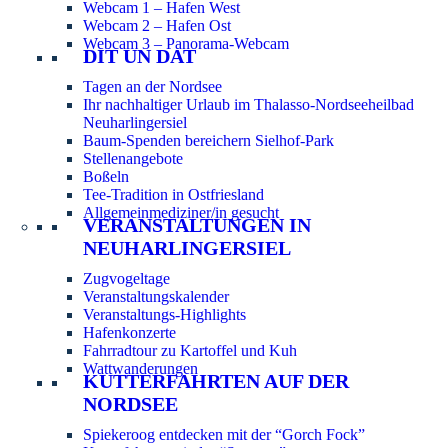
Webcam 1 – Hafen West
Webcam 2 – Hafen Ost
Webcam 3 – Panorama-Webcam
DIT UN DAT
Tagen an der Nordsee
Ihr nachhaltiger Urlaub im Thalasso-Nordseeheilbad
Neuharlingersiel
Baum-Spenden bereichern Sielhof-Park
Stellenangebote
Boßeln
Tee-Tradition in Ostfriesland
Allgemeinmediziner/in gesucht
VERANSTALTUNGEN IN
NEUHARLINGERSIEL
Zugvogeltage
Veranstaltungskalender
Veranstaltungs-Highlights
Hafenkonzerte
Fahrradtour zu Kartoffel und Kuh
Wattwanderungen
KUTTERFAHRTEN AUF DER
NORDSEE
Spiekeroog entdecken mit der “Gorch Fock”