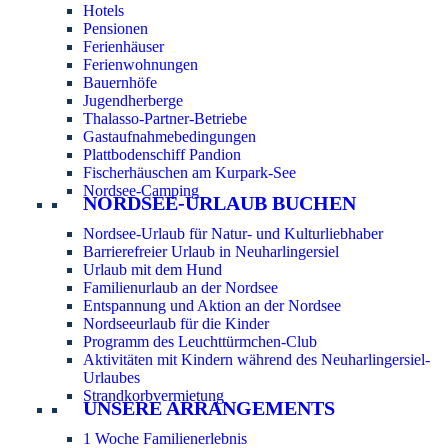
Hotels
Pensionen
Ferienhäuser
Ferienwohnungen
Bauernhöfe
Jugendherberge
Thalasso-Partner-Betriebe
Gastaufnahmebedingungen
Plattbodenschiff Pandion
Fischerhäuschen am Kurpark-See
Nordsee-Camping
NORDSEE-URLAUB BUCHEN
Nordsee-Urlaub für Natur- und Kulturliebhaber
Barrierefreier Urlaub in Neuharlingersiel
Urlaub mit dem Hund
Familienurlaub an der Nordsee
Entspannung und Aktion an der Nordsee
Nordseeurlaub für die Kinder
Programm des Leuchttürmchen-Club
Aktivitäten mit Kindern während des Neuharlingersiel-
Urlaubes
Strandkorbvermietung
UNSERE ARRANGEMENTS
1 Woche Familienerlebnis