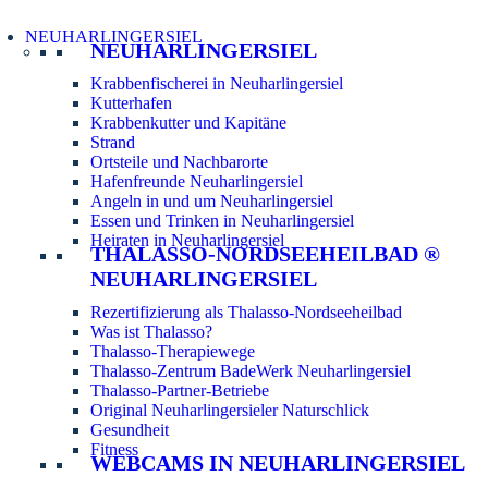
NEUHARLINGERSIEL
NEUHARLINGERSIEL
Krabbenfischerei in Neuharlingersiel
Kutterhafen
Krabbenkutter und Kapitäne
Strand
Ortsteile und Nachbarorte
Hafenfreunde Neuharlingersiel
Angeln in und um Neuharlingersiel
Essen und Trinken in Neuharlingersiel
Heiraten in Neuharlingersiel
THALASSO-NORDSEEHEILBAD ®
NEUHARLINGERSIEL
Rezertifizierung als Thalasso-Nordseeheilbad
Was ist Thalasso?
Thalasso-Therapiewege
Thalasso-Zentrum BadeWerk Neuharlingersiel
Thalasso-Partner-Betriebe
Original Neuharlingersieler Naturschlick
Gesundheit
Fitness
WEBCAMS IN NEUHARLINGERSIEL