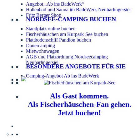
Angebot „Ab ins BadeWerk“
Hallenbad und Sauna im BadeWerk Neuharlingersiel
Fritz Berger Shop
NORDSEE-CAMPING BUCHEN
Standplatz online buchen
Fischerhäuschen am Kurpark-See buchen
Plattbodenschiff Pandion buchen
Dauercamping
Mietwohnwagen
AGB und Platzordnung Nordseecamping
Neuharlingersiel
BESONDERE ANGEBOTE FÜR SIE
Camping-Angebot Ab ins BadeWerk
Als Gast kommen.
Als Fischerhäuschen-Fan gehen.
Jetzt buchen!
Information für Hundebesitzer:
Der Nordsee-
Campingplatz Neuharlingersiel ist ein hundefreier Platz.