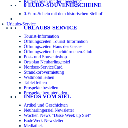
Kutterfahrten mit der “Seestern”
0 EURO-SOUVENIRSCHEINE
0-Euro-Schein mit dem historischen Sielhof
Urlaubs-Service
URLAUBS-SERVICE
Tourist-Information
Öffnungszeiten Tourist-Information
Öffnungszeiten Haus des Gastes
Öffnungszeiten Leuchttürmchen-Club
Post- und Souvenirshop
Ortsplan Neuharlingersiel
Nordsee-ServiceCard
Strandkorbvermietung
Wattmobil leihen
Tablet leihen
Prospekte bestellen
Prospekte herunterladen
INFOS VOM SIEL
Artikel und Geschichten
Neuharlingersiel Newsletter
Wochen-News “Disse Week up Siel”
BadeWerk Newsletter
Mediathek