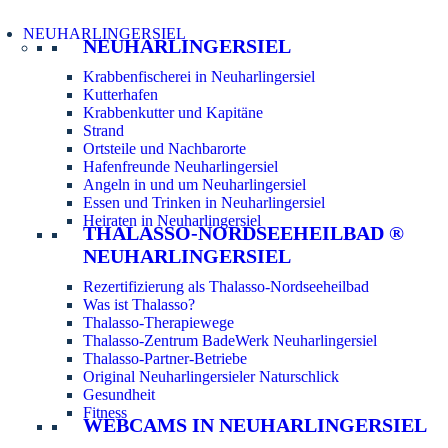
NEUHARLINGERSIEL
NEUHARLINGERSIEL
Krabbenfischerei in Neuharlingersiel
Kutterhafen
Krabbenkutter und Kapitäne
Strand
Ortsteile und Nachbarorte
Hafenfreunde Neuharlingersiel
Angeln in und um Neuharlingersiel
Essen und Trinken in Neuharlingersiel
Heiraten in Neuharlingersiel
THALASSO-NORDSEEHEILBAD ®
NEUHARLINGERSIEL
Rezertifizierung als Thalasso-Nordseeheilbad
Was ist Thalasso?
Thalasso-Therapiewege
Thalasso-Zentrum BadeWerk Neuharlingersiel
Thalasso-Partner-Betriebe
Original Neuharlingersieler Naturschlick
Gesundheit
Fitness
WEBCAMS IN NEUHARLINGERSIEL