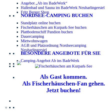
Angebot „Ab ins BadeWerk“
Hallenbad und Sauna im BadeWerk Neuharlingersiel
Fritz Berger Shop
NORDSEE-CAMPING BUCHEN
Standplatz online buchen
Fischerhäuschen am Kurpark-See buchen
Plattbodenschiff Pandion buchen
Dauercamping
Mietwohnwagen
AGB und Platzordnung Nordseecamping
Neuharlingersiel
BESONDERE ANGEBOTE FÜR SIE
Camping-Angebot Ab ins BadeWerk
Als Gast kommen.
Als Fischerhäuschen-Fan gehen.
Jetzt buchen!
Information für Hundebesitzer:
Der Nordsee-
Campingplatz Neuharlingersiel ist ein hundefreier Platz.