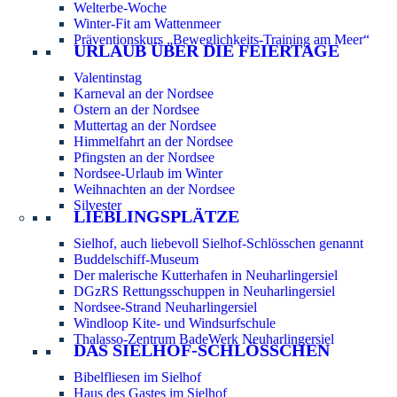
Welterbe-Woche
Winter-Fit am Wattenmeer
Präventionskurs „Beweglichkeits-Training am Meer“
URLAUB ÜBER DIE FEIERTAGE
Valentinstag
Karneval an der Nordsee
Ostern an der Nordsee
Muttertag an der Nordsee
Himmelfahrt an der Nordsee
Pfingsten an der Nordsee
Nordsee-Urlaub im Winter
Weihnachten an der Nordsee
Silvester
LIEBLINGSPLÄTZE
Sielhof, auch liebevoll Sielhof-Schlösschen genannt
Buddelschiff-Museum
Der malerische Kutterhafen in Neuharlingersiel
DGzRS Rettungsschuppen in Neuharlingersiel
Nordsee-Strand Neuharlingersiel
Windloop Kite- und Windsurfschule
Thalasso-Zentrum BadeWerk Neuharlingersiel
DAS SIELHOF-SCHLÖSSCHEN
Bibelfliesen im Sielhof
Haus des Gastes im Sielhof