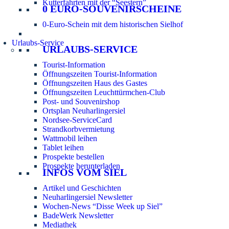
Kutterfahrten mit der “Seestern”
0 EURO-SOUVENIRSCHEINE
0-Euro-Schein mit dem historischen Sielhof
Urlaubs-Service
URLAUBS-SERVICE
Tourist-Information
Öffnungszeiten Tourist-Information
Öffnungszeiten Haus des Gastes
Öffnungszeiten Leuchttürmchen-Club
Post- und Souvenirshop
Ortsplan Neuharlingersiel
Nordsee-ServiceCard
Strandkorbvermietung
Wattmobil leihen
Tablet leihen
Prospekte bestellen
Prospekte herunterladen
INFOS VOM SIEL
Artikel und Geschichten
Neuharlingersiel Newsletter
Wochen-News “Disse Week up Siel”
BadeWerk Newsletter
Mediathek