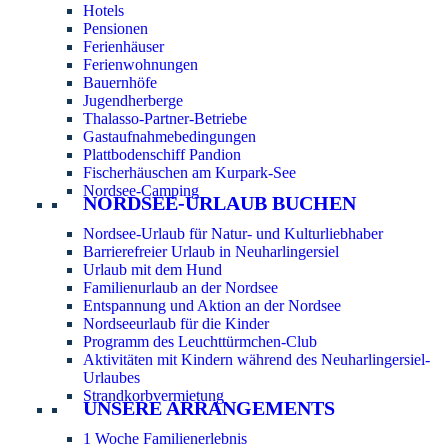
Hotels
Pensionen
Ferienhäuser
Ferienwohnungen
Bauernhöfe
Jugendherberge
Thalasso-Partner-Betriebe
Gastaufnahmebedingungen
Plattbodenschiff Pandion
Fischerhäuschen am Kurpark-See
Nordsee-Camping
NORDSEE-URLAUB BUCHEN
Nordsee-Urlaub für Natur- und Kulturliebhaber
Barrierefreier Urlaub in Neuharlingersiel
Urlaub mit dem Hund
Familienurlaub an der Nordsee
Entspannung und Aktion an der Nordsee
Nordseeurlaub für die Kinder
Programm des Leuchttürmchen-Club
Aktivitäten mit Kindern während des Neuharlingersiel-
Urlaubes
Strandkorbvermietung
UNSERE ARRANGEMENTS
1 Woche Familienerlebnis