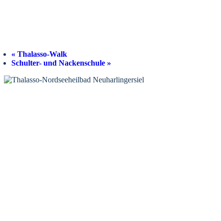
«
Thalasso-Walk
Schulter- und Nackenschule
»
KONTAKT
Tourist-Information Neuharlingersiel
Öffnungszeiten Tourist-Information
Öffnungszeiten Haus des Gastes
Öffnungszeiten Leuchttürmchen-Club
Nordsee-Camping Neuharlingersiel
INFORMATIONEN
Veranstaltungskalender
Prospektbestellung
Newsletter
Wochen-News
Webcams
UNTERKÜNFTE
Hotels
Pensionen