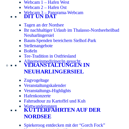
Webcam 1 – Hafen West
Webcam 2 – Hafen Ost
Webcam 3 – Panorama-Webcam
DIT UN DAT
Tagen an der Nordsee
Ihr nachhaltiger Urlaub im Thalasso-Nordseeheilbad
Neuharlingersiel
Baum-Spenden bereichern Sielhof-Park
Stellenangebote
Boßeln
Tee-Tradition in Ostfriesland
Allgemeinmediziner/in gesucht
VERANSTALTUNGEN IN
NEUHARLINGERSIEL
Zugvogeltage
Veranstaltungskalender
Veranstaltungs-Highlights
Hafenkonzerte
Fahrradtour zu Kartoffel und Kuh
Wattwanderungen
KUTTERFAHRTEN AUF DER
NORDSEE
Spiekeroog entdecken mit der “Gorch Fock”