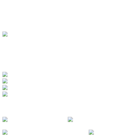
Ferienwohnungen
Ferienhäuser
Bauernhöfe
Jugendherberge
BADEWERK
www.badewerk.de
ZERTIFIZIERUNGEN
FOLGE UNS