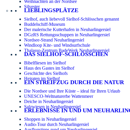
Weihnachten an der Nordsee
Silvester
LIEBLINGSPLÄTZE
Sielhof, auch liebevoll Sielhof-Schlösschen genannt
Buddelschiff-Museum
Der malerische Kutterhafen in Neuharlingersiel
DGzRS Rettungsschuppen in Neuharlingersiel
Nordsee-Strand Neuharlingersiel
Windloop Kite- und Windsurfschule
Thalasso-Zentrum BadeWerk Neuharlingersiel
DAS SIELHOF-SCHLÖSSCHEN
Bibelfliesen im Sielhof
Haus des Gastes im Sielhof
Geschichte des Sielhofs
Heiraten im Sielhof
EIN STREIFZUG DURCH DIE NATUR
Die Nordsee und Ihre Küste – ideal für Ihren Urlaub
UNESCO-Weltnaturerbe Wattenmeer
Deiche in Neuharlingersiel
Salzwiesen in Neuharlingersiel
ERLEBNISSE IN UND UM NEUHARLIN
Shoppen in Neuharlingersiel
Audio-Tour durch Neuharlingersiel
Ausflugstipps rund um Neuharlingersiel