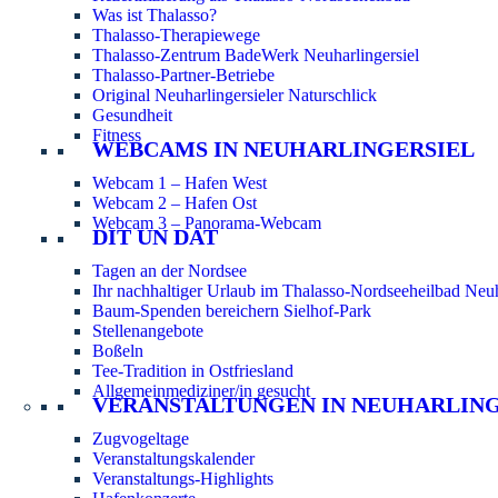
Was ist Thalasso?
Thalasso-Therapiewege
Thalasso-Zentrum BadeWerk Neuharlingersiel
Thalasso-Partner-Betriebe
Original Neuharlingersieler Naturschlick
Gesundheit
Fitness
WEBCAMS IN NEUHARLINGERSIEL
Webcam 1 – Hafen West
Webcam 2 – Hafen Ost
Webcam 3 – Panorama-Webcam
DIT UN DAT
Tagen an der Nordsee
Ihr nachhaltiger Urlaub im Thalasso-Nordseeheilbad Neuh
Baum-Spenden bereichern Sielhof-Park
Stellenangebote
Boßeln
Tee-Tradition in Ostfriesland
Allgemeinmediziner/in gesucht
VERANSTALTUNGEN IN NEUHARLIN
Zugvogeltage
Veranstaltungskalender
Veranstaltungs-Highlights