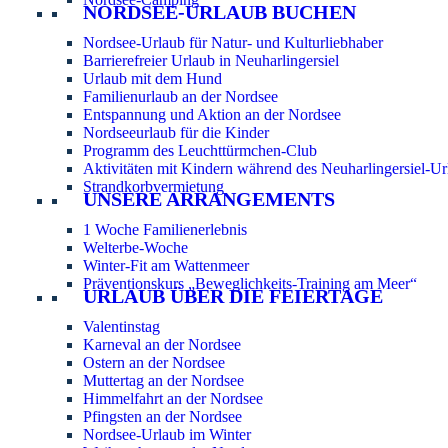
NORDSEE-URLAUB BUCHEN
Nordsee-Urlaub für Natur- und Kulturliebhaber
Barrierefreier Urlaub in Neuharlingersiel
Urlaub mit dem Hund
Familienurlaub an der Nordsee
Entspannung und Aktion an der Nordsee
Nordseeurlaub für die Kinder
Programm des Leuchttürmchen-Club
Aktivitäten mit Kindern während des Neuharlingersiel-Ur
Strandkorbvermietung
UNSERE ARRANGEMENTS
1 Woche Familienerlebnis
Welterbe-Woche
Winter-Fit am Wattenmeer
Präventionskurs „Beweglichkeits-Training am Meer“
URLAUB ÜBER DIE FEIERTAGE
Valentinstag
Karneval an der Nordsee
Ostern an der Nordsee
Muttertag an der Nordsee
Himmelfahrt an der Nordsee
Pfingsten an der Nordsee
Nordsee-Urlaub im Winter