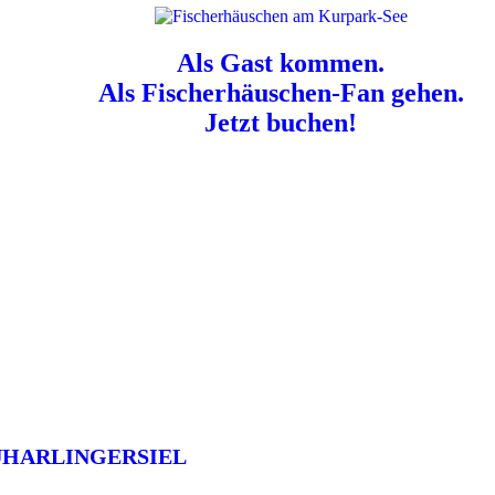
Als Gast kommen.
Als Fischerhäuschen-Fan gehen.
Jetzt buchen!
n für Hundebesitzer:
Der Nordsee-Campingplatz Neuharlingersiel ist e
UHARLINGERSIEL