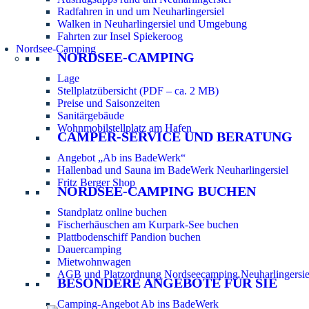
Radfahren in und um Neuharlingersiel
Walken in Neuharlingersiel und Umgebung
Fahrten zur Insel Spiekeroog
Nordsee-Camping
NORDSEE-CAMPING
Lage
Stellplatzübersicht (PDF – ca. 2 MB)
Preise und Saisonzeiten
Sanitärgebäude
Wohnmobilstellplatz am Hafen
CAMPER-SERVICE UND BERATUNG
Angebot „Ab ins BadeWerk“
Hallenbad und Sauna im BadeWerk Neuharlingersiel
Fritz Berger Shop
NORDSEE-CAMPING BUCHEN
Standplatz online buchen
Fischerhäuschen am Kurpark-See buchen
Plattbodenschiff Pandion buchen
Dauercamping
Mietwohnwagen
AGB und Platzordnung Nordseecamping Neuharlingersie
BESONDERE ANGEBOTE FÜR SIE
Camping-Angebot Ab ins BadeWerk