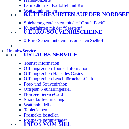
Hafenkonzerte
Fahrradtour zu Kartoffel und Kuh
Wattwanderungen
KUTTERFAHRTEN AUF DER NORDSE
Spiekeroog entdecken mit der “Gorch Fock”
Kutterfahrten mit der “Seestern”
0 EURO-SOUVENIRSCHEINE
0-Euro-Schein mit dem historischen Sielhof
Urlaubs-Service
URLAUBS-SERVICE
Tourist-Information
Öffnungszeiten Tourist-Information
Öffnungszeiten Haus des Gastes
Öffnungszeiten Leuchttürmchen-Club
Post- und Souvenirshop
Ortsplan Neuharlingersiel
Nordsee-ServiceCard
Strandkorbvermietung
Wattmobil leihen
Tablet leihen
Prospekte bestellen
Prospekte herunterladen
INFOS VOM SIEL