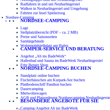
Radfahren in und um Neuharlingersiel
Walken in Neuharlingersiel und Umgebung
Fahrten zur Insel Spiekeroog
Nordsee-Camping
NORDSEE-CAMPING
Lage
Stellplatzübersicht (PDF – ca. 2 MB)
Preise und Saisonzeiten
Sanitärgebäude
Wohnmobilstellplatz am Hafen
CAMPER-SERVICE UND BERATUNG
Angebot „Ab ins BadeWerk“
Hallenbad und Sauna im BadeWerk Neuharlingersiel
Fritz Berger Shop
NORDSEE-CAMPING BUCHEN
Standplatz online buchen
Fischerhäuschen am Kurpark-See buchen
Plattbodenschiff Pandion buchen
Dauercamping
Mietwohnwagen
AGB und Platzordnung Nordseecamping Neuharlingersie
BESONDERE ANGEBOTE FÜR SIE
Camping-Angebot Ab ins BadeWerk