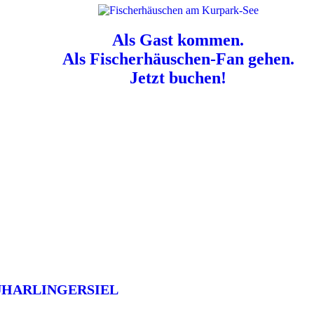
Als Gast kommen.
Als Fischerhäuschen-Fan gehen.
Jetzt buchen!
n für Hundebesitzer:
Der Nordsee-Campingplatz Neuharlingersiel ist e
UHARLINGERSIEL