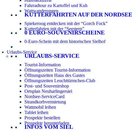
Hafenkonzerte
Fahrradtour zu Kartoffel und Kuh
Wattwanderungen
KUTTERFAHRTEN AUF DER NORDSE
Spiekeroog entdecken mit der “Gorch Fock”
Kutterfahrten mit der “Seestern”
0 EURO-SOUVENIRSCHEINE
0-Euro-Schein mit dem historischen Sielhof
Urlaubs-Service
URLAUBS-SERVICE
Tourist-Information
Öffnungszeiten Tourist-Information
Öffnungszeiten Haus des Gastes
Öffnungszeiten Leuchttürmchen-Club
Post- und Souvenirshop
Ortsplan Neuharlingersiel
Nordsee-ServiceCard
Strandkorbvermietung
Wattmobil leihen
Tablet leihen
Prospekte bestellen
Prospekte herunterladen
INFOS VOM SIEL