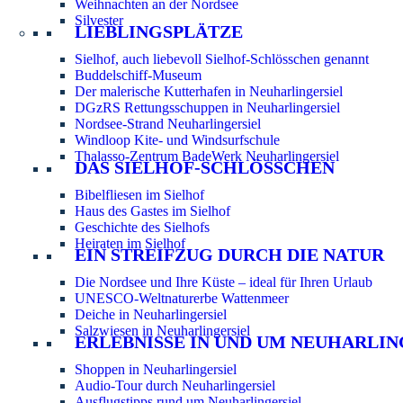
Weihnachten an der Nordsee
Silvester
LIEBLINGSPLÄTZE
Sielhof, auch liebevoll Sielhof-Schlösschen genannt
Buddelschiff-Museum
Der malerische Kutterhafen in Neuharlingersiel
DGzRS Rettungsschuppen in Neuharlingersiel
Nordsee-Strand Neuharlingersiel
Windloop Kite- und Windsurfschule
Thalasso-Zentrum BadeWerk Neuharlingersiel
DAS SIELHOF-SCHLÖSSCHEN
Bibelfliesen im Sielhof
Haus des Gastes im Sielhof
Geschichte des Sielhofs
Heiraten im Sielhof
EIN STREIFZUG DURCH DIE NATUR
Die Nordsee und Ihre Küste – ideal für Ihren Urlaub
UNESCO-Weltnaturerbe Wattenmeer
Deiche in Neuharlingersiel
Salzwiesen in Neuharlingersiel
ERLEBNISSE IN UND UM NEUHARLIN
Shoppen in Neuharlingersiel
Audio-Tour durch Neuharlingersiel
Ausflugstipps rund um Neuharlingersiel