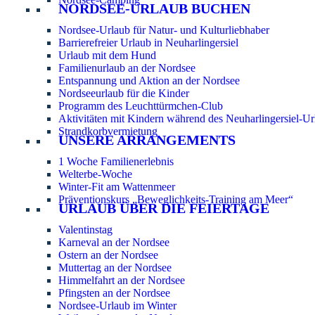
NORDSEE-URLAUB BUCHEN
Nordsee-Urlaub für Natur- und Kulturliebhaber
Barrierefreier Urlaub in Neuharlingersiel
Urlaub mit dem Hund
Familienurlaub an der Nordsee
Entspannung und Aktion an der Nordsee
Nordseeurlaub für die Kinder
Programm des Leuchttürmchen-Club
Aktivitäten mit Kindern während des Neuharlingersiel-Ur
Strandkorbvermietung
UNSERE ARRANGEMENTS
1 Woche Familienerlebnis
Welterbe-Woche
Winter-Fit am Wattenmeer
Präventionskurs „Beweglichkeits-Training am Meer“
URLAUB ÜBER DIE FEIERTAGE
Valentinstag
Karneval an der Nordsee
Ostern an der Nordsee
Muttertag an der Nordsee
Himmelfahrt an der Nordsee
Pfingsten an der Nordsee
Nordsee-Urlaub im Winter