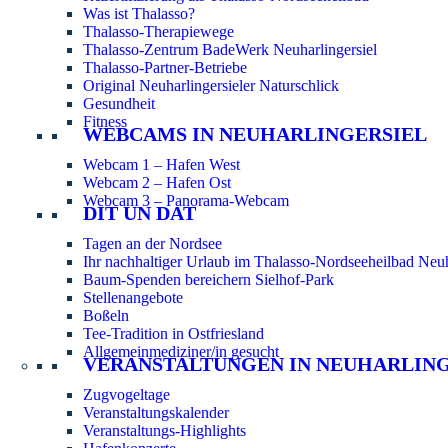
Was ist Thalasso?
Thalasso-Therapiewege
Thalasso-Zentrum BadeWerk Neuharlingersiel
Thalasso-Partner-Betriebe
Original Neuharlingersieler Naturschlick
Gesundheit
Fitness
WEBCAMS IN NEUHARLINGERSIEL
Webcam 1 – Hafen West
Webcam 2 – Hafen Ost
Webcam 3 – Panorama-Webcam
DIT UN DAT
Tagen an der Nordsee
Ihr nachhaltiger Urlaub im Thalasso-Nordseeheilbad Neuh
Baum-Spenden bereichern Sielhof-Park
Stellenangebote
Boßeln
Tee-Tradition in Ostfriesland
Allgemeinmediziner/in gesucht
VERANSTALTUNGEN IN NEUHARLIN
Zugvogeltage
Veranstaltungskalender
Veranstaltungs-Highlights