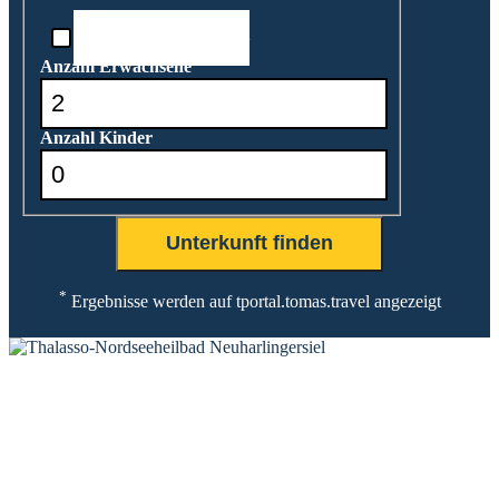
Reisedatum unbekannt
Anzahl Erwachsene
Anzahl Kinder
*
Ergebnisse werden auf tportal.tomas.travel angezeigt
KONTAKT
Tourist-Information Neuharlingersiel
Öffnungszeiten Tourist-Information
Öffnungszeiten Haus des Gastes
Öffnungszeiten Leuchttürmchen-Club
Nordsee-Camping Neuharlingersiel