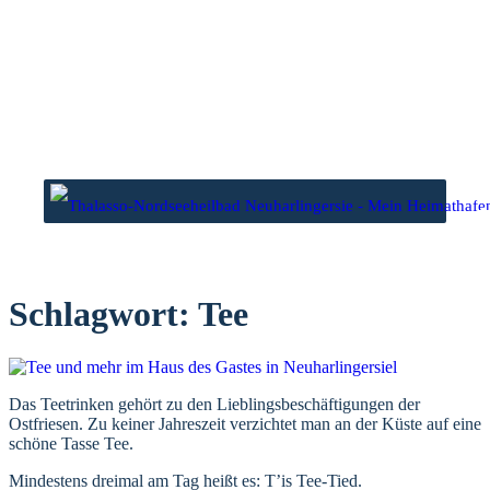
Zum
Inhalt
springen
wasser
Niedrigwasser
1 Uhr
00.03 Uhr
6 Uhr
12.25 Uhr
Schlagwort:
Tee
Das Teetrinken gehört zu den Lieblingsbeschäftigungen der
Ostfriesen. Zu keiner Jahreszeit verzichtet man an der Küste auf eine
schöne Tasse Tee.
Mindestens dreimal am Tag heißt es: T’is Tee-Tied.