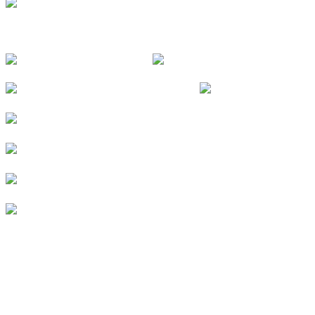
FOLGE UNS
© 2026
Kurverein Neuharlingersiel e.V.
|
Impressum
|
Datenschutz
|
Erklärung zur Barrierefreiheit
|
Stellenangebote
|
Presse
|
Vermieterbereich