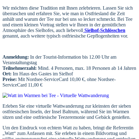
Wir möchten diese Tradition mit Ihnen zelebrieren. Lassen Sie sich
überraschen und erfahren Sie, wie man in Ostfriesland die Zeit
anhält und warum der Tee nur bei uns so lecker schmeckt. Bei Tee
und einem kleinen Vortrag stellen wir Ihnen in der gemütlichen
Atmosphäre des Sielhofes, auch liebevoll
Sielhof-Schlösschen
genannt, auch weitere typisch ostfriesische Gepflogenheiten vor.
Anmeldung:
In der Tourist-Information bis 12.00 Uhr am
Veranstaltungstag
Teilnehmerzahl:
Mind. 4 Personen, max. 18 Personen ab 14 Jahren
Ort:
Im Haus des Gastes im Sielhof
Preise:
Mit Nordsee-ServiceCard 10,00 €, ohne Nordsee-
ServiceCard 11,00 €
Erleben Sie eine virtuelle Wattwanderung zur kleinsten der sieben
ostfriesischen Inseln, der Insel Baltrum, während Sie im Warmen
sitzen und eine ostfriesische Teezeremonie und Gebäck genießen.
Um den Eindruck von echtem Watt zu haben, bringt die Referentin
„Watt“ zum Anfassen mit. Sie erleben in einem Bildvortrag und
völlig anstrengungsfrei eine virtuelle Wattwanderung und entdecken