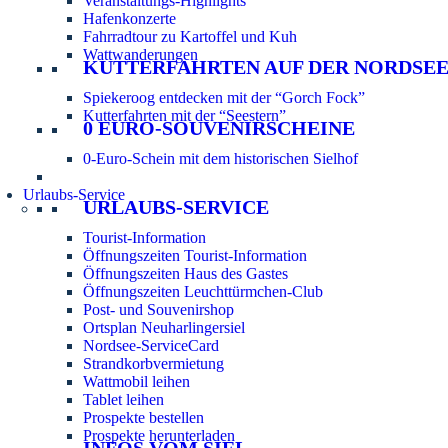
Veranstaltungs-Highlights
Hafenkonzerte
Fahrradtour zu Kartoffel und Kuh
Wattwanderungen
KUTTERFAHRTEN AUF DER NORDSE
Spiekeroog entdecken mit der “Gorch Fock”
Kutterfahrten mit der “Seestern”
0 EURO-SOUVENIRSCHEINE
0-Euro-Schein mit dem historischen Sielhof
Urlaubs-Service
URLAUBS-SERVICE
Tourist-Information
Öffnungszeiten Tourist-Information
Öffnungszeiten Haus des Gastes
Öffnungszeiten Leuchttürmchen-Club
Post- und Souvenirshop
Ortsplan Neuharlingersiel
Nordsee-ServiceCard
Strandkorbvermietung
Wattmobil leihen
Tablet leihen
Prospekte bestellen
Prospekte herunterladen
INFOS VOM SIEL