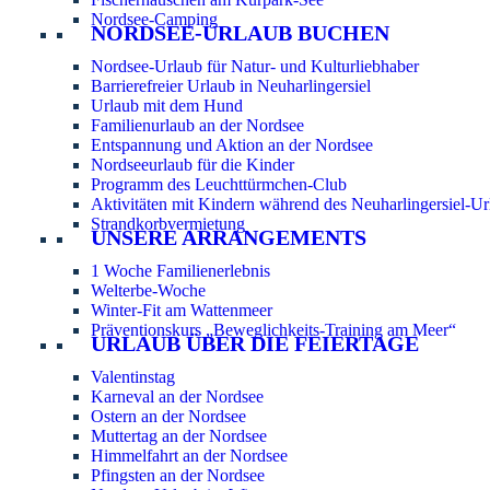
Nordsee-Camping
NORDSEE-URLAUB BUCHEN
Nordsee-Urlaub für Natur- und Kulturliebhaber
Barrierefreier Urlaub in Neuharlingersiel
Urlaub mit dem Hund
Familienurlaub an der Nordsee
Entspannung und Aktion an der Nordsee
Nordseeurlaub für die Kinder
Programm des Leuchttürmchen-Club
Aktivitäten mit Kindern während des Neuharlingersiel-Ur
Strandkorbvermietung
UNSERE ARRANGEMENTS
1 Woche Familienerlebnis
Welterbe-Woche
Winter-Fit am Wattenmeer
Präventionskurs „Beweglichkeits-Training am Meer“
URLAUB ÜBER DIE FEIERTAGE
Valentinstag
Karneval an der Nordsee
Ostern an der Nordsee
Muttertag an der Nordsee
Himmelfahrt an der Nordsee
Pfingsten an der Nordsee