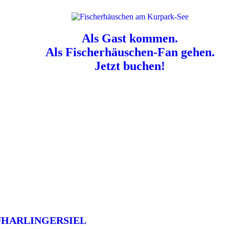
Als Gast kommen.
Als Fischerhäuschen-Fan gehen.
Jetzt buchen!
n für Hundebesitzer:
Der Nordsee-Campingplatz Neuharlingersiel ist e
UHARLINGERSIEL