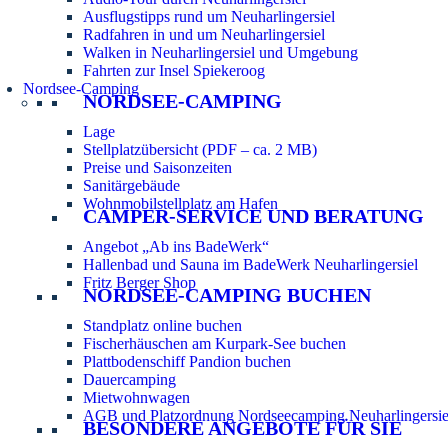
Ausflugstipps rund um Neuharlingersiel
Radfahren in und um Neuharlingersiel
Walken in Neuharlingersiel und Umgebung
Fahrten zur Insel Spiekeroog
Nordsee-Camping
NORDSEE-CAMPING
Lage
Stellplatzübersicht (PDF – ca. 2 MB)
Preise und Saisonzeiten
Sanitärgebäude
Wohnmobilstellplatz am Hafen
CAMPER-SERVICE UND BERATUNG
Angebot „Ab ins BadeWerk“
Hallenbad und Sauna im BadeWerk Neuharlingersiel
Fritz Berger Shop
NORDSEE-CAMPING BUCHEN
Standplatz online buchen
Fischerhäuschen am Kurpark-See buchen
Plattbodenschiff Pandion buchen
Dauercamping
Mietwohnwagen
AGB und Platzordnung Nordseecamping Neuharlingersie
BESONDERE ANGEBOTE FÜR SIE