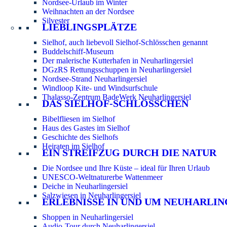
Nordsee-Urlaub im Winter
Weihnachten an der Nordsee
Silvester
LIEBLINGSPLÄTZE
Sielhof, auch liebevoll Sielhof-Schlösschen genannt
Buddelschiff-Museum
Der malerische Kutterhafen in Neuharlingersiel
DGzRS Rettungsschuppen in Neuharlingersiel
Nordsee-Strand Neuharlingersiel
Windloop Kite- und Windsurfschule
Thalasso-Zentrum BadeWerk Neuharlingersiel
DAS SIELHOF-SCHLÖSSCHEN
Bibelfliesen im Sielhof
Haus des Gastes im Sielhof
Geschichte des Sielhofs
Heiraten im Sielhof
EIN STREIFZUG DURCH DIE NATUR
Die Nordsee und Ihre Küste – ideal für Ihren Urlaub
UNESCO-Weltnaturerbe Wattenmeer
Deiche in Neuharlingersiel
Salzwiesen in Neuharlingersiel
ERLEBNISSE IN UND UM NEUHARLIN
Shoppen in Neuharlingersiel
Audio-Tour durch Neuharlingersiel