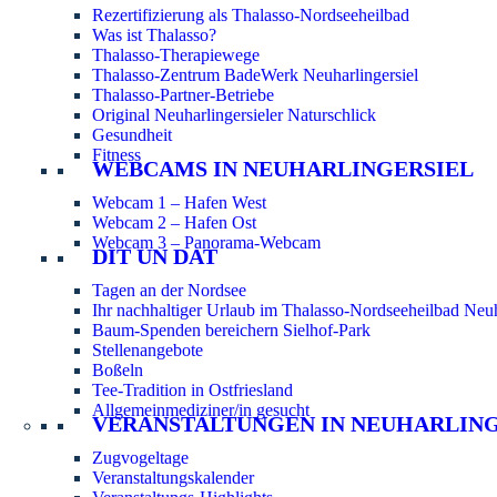
Rezertifizierung als Thalasso-Nordseeheilbad
Was ist Thalasso?
Thalasso-Therapiewege
Thalasso-Zentrum BadeWerk Neuharlingersiel
Thalasso-Partner-Betriebe
Original Neuharlingersieler Naturschlick
Gesundheit
Fitness
WEBCAMS IN NEUHARLINGERSIEL
Webcam 1 – Hafen West
Webcam 2 – Hafen Ost
Webcam 3 – Panorama-Webcam
DIT UN DAT
Tagen an der Nordsee
Ihr nachhaltiger Urlaub im Thalasso-Nordseeheilbad Neuh
Baum-Spenden bereichern Sielhof-Park
Stellenangebote
Boßeln
Tee-Tradition in Ostfriesland
Allgemeinmediziner/in gesucht
VERANSTALTUNGEN IN NEUHARLIN
Zugvogeltage
Veranstaltungskalender