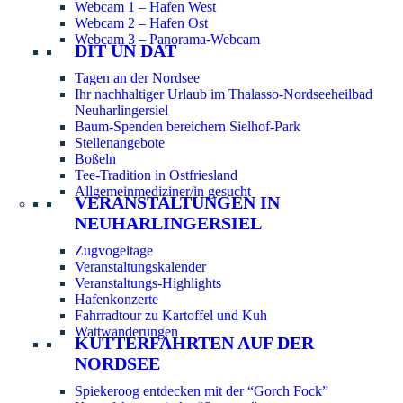
Webcam 1 – Hafen West
Webcam 2 – Hafen Ost
Webcam 3 – Panorama-Webcam
DIT UN DAT
Tagen an der Nordsee
Ihr nachhaltiger Urlaub im Thalasso-Nordseeheilbad
Neuharlingersiel
Baum-Spenden bereichern Sielhof-Park
Stellenangebote
Boßeln
Tee-Tradition in Ostfriesland
Allgemeinmediziner/in gesucht
VERANSTALTUNGEN IN
NEUHARLINGERSIEL
Zugvogeltage
Veranstaltungskalender
Veranstaltungs-Highlights
Hafenkonzerte
Fahrradtour zu Kartoffel und Kuh
Wattwanderungen
KUTTERFAHRTEN AUF DER
NORDSEE
Spiekeroog entdecken mit der “Gorch Fock”