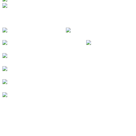
FOLGE UNS
© 2026
Kurverein Neuharlingersiel e.V.
|
Impressum
|
Datenschutz
|
Erklärung zur Barrierefreiheit
|
Stellenangebote
|
Presse
|
Vermieterbereich