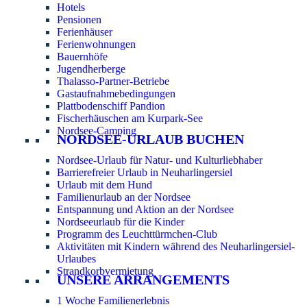
Hotels
Pensionen
Ferienhäuser
Ferienwohnungen
Bauernhöfe
Jugendherberge
Thalasso-Partner-Betriebe
Gastaufnahmebedingungen
Plattbodenschiff Pandion
Fischerhäuschen am Kurpark-See
Nordsee-Camping
NORDSEE-URLAUB BUCHEN
Nordsee-Urlaub für Natur- und Kulturliebhaber
Barrierefreier Urlaub in Neuharlingersiel
Urlaub mit dem Hund
Familienurlaub an der Nordsee
Entspannung und Aktion an der Nordsee
Nordseeurlaub für die Kinder
Programm des Leuchttürmchen-Club
Aktivitäten mit Kindern während des Neuharlingersiel-
Urlaubes
Strandkorbvermietung
UNSERE ARRANGEMENTS
1 Woche Familienerlebnis