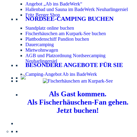
Angebot „Ab ins BadeWerk“
Hallenbad und Sauna im BadeWerk Neuharlingersiel
Fritz Berger Shop
NORDSEE-CAMPING BUCHEN
Standplatz online buchen
Fischerhäuschen am Kurpark-See buchen
Plattbodenschiff Pandion buchen
Dauercamping
Mietwohnwagen
AGB und Platzordnung Nordseecamping
Neuharlingersiel
BESONDERE ANGEBOTE FÜR SIE
Camping-Angebot Ab ins BadeWerk
Als Gast kommen.
Als Fischerhäuschen-Fan gehen.
Jetzt buchen!
Information für Hundebesitzer:
Der Nordsee-
Campingplatz Neuharlingersiel ist ein hundefreier Platz.