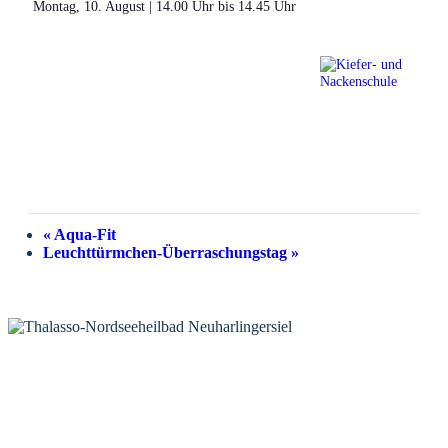
Montag, 10. August | 14.00 Uhr
bis
14.45 Uhr
«
Aqua-Fit
Leuchttürmchen-Überraschungstag
»
KONTAKT
Tourist-Information Neuharlingersiel
Öffnungszeiten Tourist-Information
Öffnungszeiten Haus des Gastes
Öffnungszeiten Leuchttürmchen-Club
Nordsee-Camping Neuharlingersiel