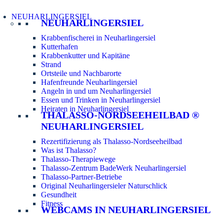
NEUHARLINGERSIEL
NEUHARLINGERSIEL
Krabbenfischerei in Neuharlingersiel
Kutterhafen
Krabbenkutter und Kapitäne
Strand
Ortsteile und Nachbarorte
Hafenfreunde Neuharlingersiel
Angeln in und um Neuharlingersiel
Essen und Trinken in Neuharlingersiel
Heiraten in Neuharlingersiel
THALASSO-NORDSEEHEILBAD ®
NEUHARLINGERSIEL
Rezertifizierung als Thalasso-Nordseeheilbad
Was ist Thalasso?
Thalasso-Therapiewege
Thalasso-Zentrum BadeWerk Neuharlingersiel
Thalasso-Partner-Betriebe
Original Neuharlingersieler Naturschlick
Gesundheit
Fitness
WEBCAMS IN NEUHARLINGERSIEL