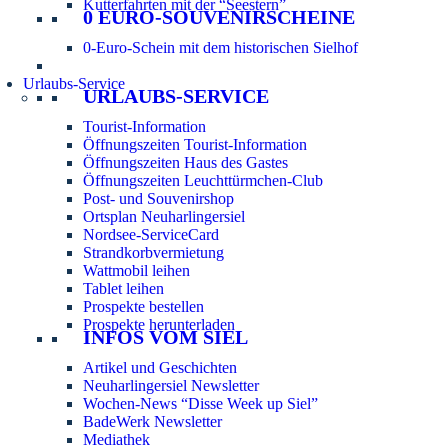
Kutterfahrten mit der “Seestern”
0 EURO-SOUVENIRSCHEINE
0-Euro-Schein mit dem historischen Sielhof
Urlaubs-Service
URLAUBS-SERVICE
Tourist-Information
Öffnungszeiten Tourist-Information
Öffnungszeiten Haus des Gastes
Öffnungszeiten Leuchttürmchen-Club
Post- und Souvenirshop
Ortsplan Neuharlingersiel
Nordsee-ServiceCard
Strandkorbvermietung
Wattmobil leihen
Tablet leihen
Prospekte bestellen
Prospekte herunterladen
INFOS VOM SIEL
Artikel und Geschichten
Neuharlingersiel Newsletter
Wochen-News “Disse Week up Siel”
BadeWerk Newsletter
Mediathek