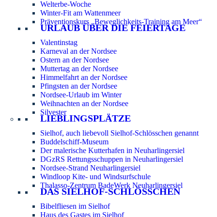
Welterbe-Woche
Winter-Fit am Wattenmeer
Präventionskurs „Beweglichkeits-Training am Meer“
URLAUB ÜBER DIE FEIERTAGE
Valentinstag
Karneval an der Nordsee
Ostern an der Nordsee
Muttertag an der Nordsee
Himmelfahrt an der Nordsee
Pfingsten an der Nordsee
Nordsee-Urlaub im Winter
Weihnachten an der Nordsee
Silvester
LIEBLINGSPLÄTZE
Sielhof, auch liebevoll Sielhof-Schlösschen genannt
Buddelschiff-Museum
Der malerische Kutterhafen in Neuharlingersiel
DGzRS Rettungsschuppen in Neuharlingersiel
Nordsee-Strand Neuharlingersiel
Windloop Kite- und Windsurfschule
Thalasso-Zentrum BadeWerk Neuharlingersiel
DAS SIELHOF-SCHLÖSSCHEN
Bibelfliesen im Sielhof
Haus des Gastes im Sielhof