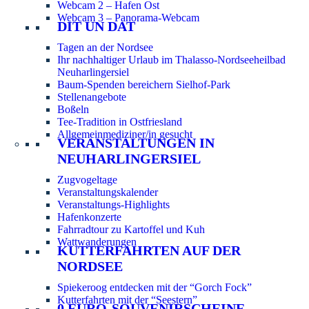
Webcam 2 – Hafen Ost
Webcam 3 – Panorama-Webcam
DIT UN DAT
Tagen an der Nordsee
Ihr nachhaltiger Urlaub im Thalasso-Nordseeheilbad
Neuharlingersiel
Baum-Spenden bereichern Sielhof-Park
Stellenangebote
Boßeln
Tee-Tradition in Ostfriesland
Allgemeinmediziner/in gesucht
VERANSTALTUNGEN IN
NEUHARLINGERSIEL
Zugvogeltage
Veranstaltungskalender
Veranstaltungs-Highlights
Hafenkonzerte
Fahrradtour zu Kartoffel und Kuh
Wattwanderungen
KUTTERFAHRTEN AUF DER
NORDSEE
Spiekeroog entdecken mit der “Gorch Fock”
Kutterfahrten mit der “Seestern”
0 EURO-SOUVENIRSCHEINE