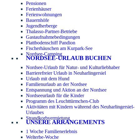
Pensionen
Ferienhäuser
Ferienwohnungen
Bauernhöfe
Jugendherberge
Thalasso-Partner-Betriebe
Gastaufnahmebedingungen
Plattbodenschiff Pandion
Fischerhäuschen am Kurpark-See
Nordsee-Camping
NORDSEE-URLAUB BUCHEN
Nordsee-Urlaub für Natur- und Kulturliebhaber
Barrierefreier Urlaub in Neuharlingersiel
Urlaub mit dem Hund
Familienurlaub an der Nordsee
Entspannung und Aktion an der Nordsee
Nordseeurlaub für die Kinder
Programm des Leuchttürmchen-Club
Aktivitäten mit Kindern während des Neuharlingersiel-
Urlaubes
Strandkorbvermietung
UNSERE ARRANGEMENTS
1 Woche Familienerlebnis
Welterbe-Woche