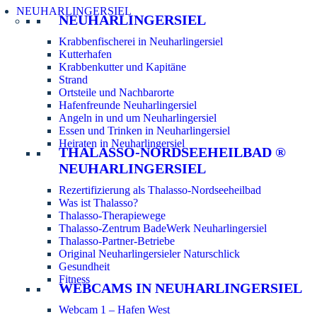
NEUHARLINGERSIEL
NEUHARLINGERSIEL
Krabbenfischerei in Neuharlingersiel
Kutterhafen
Krabbenkutter und Kapitäne
Strand
Ortsteile und Nachbarorte
Hafenfreunde Neuharlingersiel
Angeln in und um Neuharlingersiel
Essen und Trinken in Neuharlingersiel
Heiraten in Neuharlingersiel
THALASSO-NORDSEEHEILBAD ®
NEUHARLINGERSIEL
Rezertifizierung als Thalasso-Nordseeheilbad
Was ist Thalasso?
Thalasso-Therapiewege
Thalasso-Zentrum BadeWerk Neuharlingersiel
Thalasso-Partner-Betriebe
Original Neuharlingersieler Naturschlick
Gesundheit
Fitness
WEBCAMS IN NEUHARLINGERSIEL
Webcam 1 – Hafen West