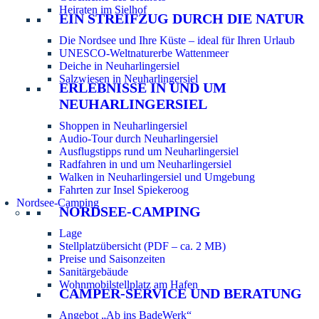
Heiraten im Sielhof
EIN STREIFZUG DURCH DIE NATUR
Die Nordsee und Ihre Küste – ideal für Ihren Urlaub
UNESCO-Weltnaturerbe Wattenmeer
Deiche in Neuharlingersiel
Salzwiesen in Neuharlingersiel
ERLEBNISSE IN UND UM
NEUHARLINGERSIEL
Shoppen in Neuharlingersiel
Audio-Tour durch Neuharlingersiel
Ausflugstipps rund um Neuharlingersiel
Radfahren in und um Neuharlingersiel
Walken in Neuharlingersiel und Umgebung
Fahrten zur Insel Spiekeroog
Nordsee-Camping
NORDSEE-CAMPING
Lage
Stellplatzübersicht (PDF – ca. 2 MB)
Preise und Saisonzeiten
Sanitärgebäude
Wohnmobilstellplatz am Hafen
CAMPER-SERVICE UND BERATUNG
Angebot „Ab ins BadeWerk“