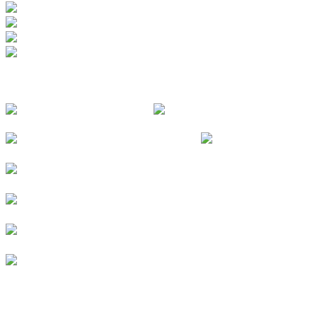
FOLGE UNS
© 2026
Kurverein Neuharlingersiel e.V.
|
Impressum
|
Datenschutz
|
Erklärung zur Barrierefreiheit
|
Stellenangebote
|
Presse
|
Vermieterbereich