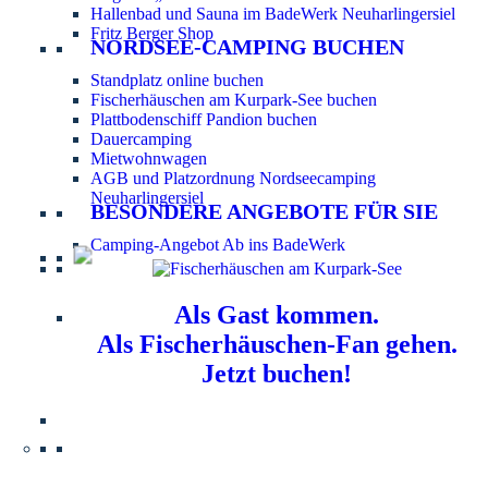
Hallenbad und Sauna im BadeWerk Neuharlingersiel
Fritz Berger Shop
NORDSEE-CAMPING BUCHEN
Standplatz online buchen
Fischerhäuschen am Kurpark-See buchen
Plattbodenschiff Pandion buchen
Dauercamping
Mietwohnwagen
AGB und Platzordnung Nordseecamping
Neuharlingersiel
BESONDERE ANGEBOTE FÜR SIE
Camping-Angebot Ab ins BadeWerk
Als Gast kommen.
Als Fischerhäuschen-Fan gehen.
Jetzt buchen!
Information für Hundebesitzer:
Der Nordsee-
Campingplatz Neuharlingersiel ist ein hundefreier Platz.