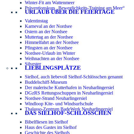
Winter-Fit am Wattenmeer
Präventionskurs „Beweglichkeits-Training am Meer“
URLAUB ÜBER DIE FEIERTAGE
Valentinstag
Karneval an der Nordsee
Ostern an der Nordsee
Muttertag an der Nordsee
Himmelfahrt an der Nordsee
Pfingsten an der Nordsee
Nordsee-Urlaub im Winter
Weihnachten an der Nordsee
Silvester
LIEBLINGSPLÄTZE
Sielhof, auch liebevoll Sielhof-Schlösschen genannt
Buddelschiff-Museum
Der malerische Kutterhafen in Neuharlingersiel
DGzRS Rettungsschuppen in Neuharlingersiel
Nordsee-Strand Neuharlingersiel
Windloop Kite- und Windsurfschule
Thalasso-Zentrum BadeWerk Neuharlingersiel
DAS SIELHOF-SCHLÖSSCHEN
Bibelfliesen im Sielhof
Haus des Gastes im Sielhof
Geschichte des Sielhofs