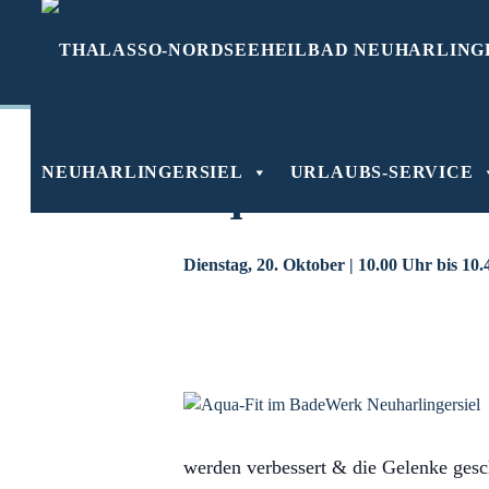
Zum
Inhalt
springen
📅 Übersicht aller Veranstaltungen in Ne
Veranstaltungsserie:
Aqua-Fit
NEUHARLINGERSIEL
URLAUBS-SERVICE
Aqua-Fit
Dienstag, 20. Oktober | 10.00 Uhr
bis
10.
werden verbessert & die Gelenke gesc