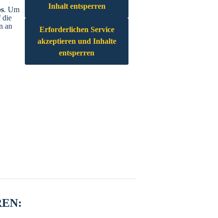
Inhalt entsperren
s
. Um
 die
n an
Erforderlichen Service
akzeptieren und Inhalte
entsperren
REN: