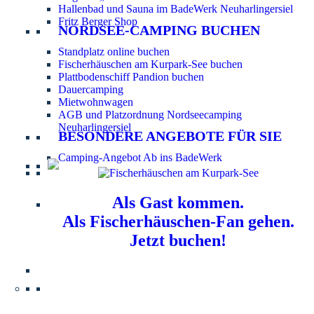
Hallenbad und Sauna im BadeWerk Neuharlingersiel
Fritz Berger Shop
NORDSEE-CAMPING BUCHEN
Standplatz online buchen
Fischerhäuschen am Kurpark-See buchen
Plattbodenschiff Pandion buchen
Dauercamping
Mietwohnwagen
AGB und Platzordnung Nordseecamping
Neuharlingersiel
BESONDERE ANGEBOTE FÜR SIE
Camping-Angebot Ab ins BadeWerk
Als Gast kommen.
Als Fischerhäuschen-Fan gehen.
Jetzt buchen!
Information für Hundebesitzer:
Der Nordsee-
Campingplatz Neuharlingersiel ist ein hundefreier Platz.