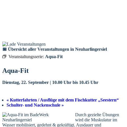
Hochwasser
Niedrigwasser
05.28 Uhr
11.37 Uhr
17.40 Uhr
wasser
Niedrigwasser
8 Uhr
11.37 Uhr
0 Uhr
📅 Übersicht aller Veranstaltungen in Neuharlingersiel
Veranstaltungsserie:
Aqua-Fit
Aqua-Fit
Dienstag, 22. September | 10.00 Uhr
bis
10.45 Uhr
«
Kutterfahrten / Ausflüge mit dem Fischkutter „Seestern“
Schulter- und Nackenschule
»
Durch gezielte Übungen
wird die Muskulatur im
Wasser mobilisiert, gedehnt & gekräftigt. Ausdauer und