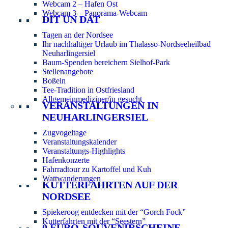
Webcam 2 – Hafen Ost
Webcam 3 – Panorama-Webcam
DIT UN DAT
Tagen an der Nordsee
Ihr nachhaltiger Urlaub im Thalasso-Nordseeheilbad
Neuharlingersiel
Baum-Spenden bereichern Sielhof-Park
Stellenangebote
Boßeln
Tee-Tradition in Ostfriesland
Allgemeinmediziner/in gesucht
VERANSTALTUNGEN IN
NEUHARLINGERSIEL
Zugvogeltage
Veranstaltungskalender
Veranstaltungs-Highlights
Hafenkonzerte
Fahrradtour zu Kartoffel und Kuh
Wattwanderungen
KUTTERFAHRTEN AUF DER
NORDSEE
Spiekeroog entdecken mit der “Gorch Fock”
Kutterfahrten mit der “Seestern”
0 EURO-SOUVENIRSCHEINE