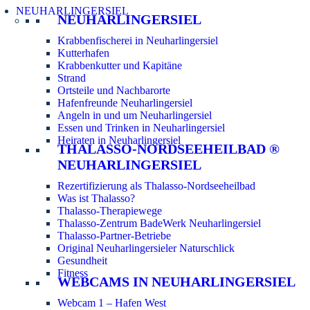
NEUHARLINGERSIEL
NEUHARLINGERSIEL
Krabbenfischerei in Neuharlingersiel
Kutterhafen
Krabbenkutter und Kapitäne
Strand
Ortsteile und Nachbarorte
Hafenfreunde Neuharlingersiel
Angeln in und um Neuharlingersiel
Essen und Trinken in Neuharlingersiel
Heiraten in Neuharlingersiel
THALASSO-NORDSEEHEILBAD ®
NEUHARLINGERSIEL
Rezertifizierung als Thalasso-Nordseeheilbad
Was ist Thalasso?
Thalasso-Therapiewege
Thalasso-Zentrum BadeWerk Neuharlingersiel
Thalasso-Partner-Betriebe
Original Neuharlingersieler Naturschlick
Gesundheit
Fitness
WEBCAMS IN NEUHARLINGERSIEL
Webcam 1 – Hafen West