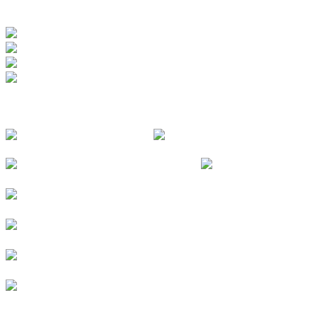
ZERTIFIZIERUNGEN
FOLGE UNS
© 2026
Kurverein Neuharlingersiel e.V.
|
Impressum
|
Datenschutz
|