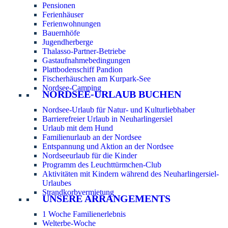
Pensionen
Ferienhäuser
Ferienwohnungen
Bauernhöfe
Jugendherberge
Thalasso-Partner-Betriebe
Gastaufnahmebedingungen
Plattbodenschiff Pandion
Fischerhäuschen am Kurpark-See
Nordsee-Camping
NORDSEE-URLAUB BUCHEN
Nordsee-Urlaub für Natur- und Kulturliebhaber
Barrierefreier Urlaub in Neuharlingersiel
Urlaub mit dem Hund
Familienurlaub an der Nordsee
Entspannung und Aktion an der Nordsee
Nordseeurlaub für die Kinder
Programm des Leuchttürmchen-Club
Aktivitäten mit Kindern während des Neuharlingersiel-
Urlaubes
Strandkorbvermietung
UNSERE ARRANGEMENTS
1 Woche Familienerlebnis
Welterbe-Woche