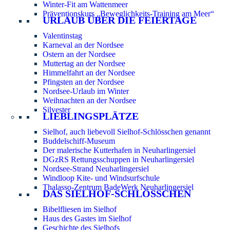
Winter-Fit am Wattenmeer
Präventionskurs „Beweglichkeits-Training am Meer“
URLAUB ÜBER DIE FEIERTAGE
Valentinstag
Karneval an der Nordsee
Ostern an der Nordsee
Muttertag an der Nordsee
Himmelfahrt an der Nordsee
Pfingsten an der Nordsee
Nordsee-Urlaub im Winter
Weihnachten an der Nordsee
Silvester
LIEBLINGSPLÄTZE
Sielhof, auch liebevoll Sielhof-Schlösschen genannt
Buddelschiff-Museum
Der malerische Kutterhafen in Neuharlingersiel
DGzRS Rettungsschuppen in Neuharlingersiel
Nordsee-Strand Neuharlingersiel
Windloop Kite- und Windsurfschule
Thalasso-Zentrum BadeWerk Neuharlingersiel
DAS SIELHOF-SCHLÖSSCHEN
Bibelfliesen im Sielhof
Haus des Gastes im Sielhof
Geschichte des Sielhofs