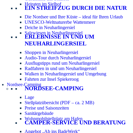
Heiraten im Sielhof
EIN STREIFZUG DURCH DIE NATUR
Die Nordsee und Ihre Küste – ideal für Ihren Urlaub
UNESCO-Weltnaturerbe Wattenmeer
Deiche in Neuharlingersiel
Salzwiesen in Neuharlingersiel
ERLEBNISSE IN UND UM
NEUHARLINGERSIEL
Shoppen in Neuharlingersiel
Audio-Tour durch Neuharlingersiel
Ausflugstipps rund um Neuharlingersiel
Radfahren in und um Neuharlingersiel
Walken in Neuharlingersiel und Umgebung
Fahrten zur Insel Spiekeroog
Nordsee-Camping
NORDSEE-CAMPING
Lage
Stellplatzübersicht (PDF – ca. 2 MB)
Preise und Saisonzeiten
Sanitärgebäude
Wohnmobilstellplatz am Hafen
CAMPER-SERVICE UND BERATUNG
Angebot „Ab ins BadeWerk“