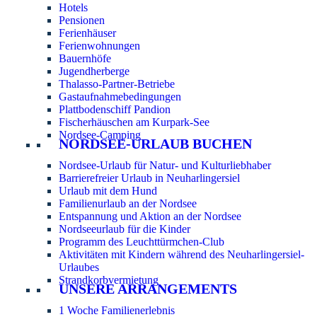
Hotels
Pensionen
Ferienhäuser
Ferienwohnungen
Bauernhöfe
Jugendherberge
Thalasso-Partner-Betriebe
Gastaufnahmebedingungen
Plattbodenschiff Pandion
Fischerhäuschen am Kurpark-See
Nordsee-Camping
NORDSEE-URLAUB BUCHEN
Nordsee-Urlaub für Natur- und Kulturliebhaber
Barrierefreier Urlaub in Neuharlingersiel
Urlaub mit dem Hund
Familienurlaub an der Nordsee
Entspannung und Aktion an der Nordsee
Nordseeurlaub für die Kinder
Programm des Leuchttürmchen-Club
Aktivitäten mit Kindern während des Neuharlingersiel-
Urlaubes
Strandkorbvermietung
UNSERE ARRANGEMENTS
1 Woche Familienerlebnis