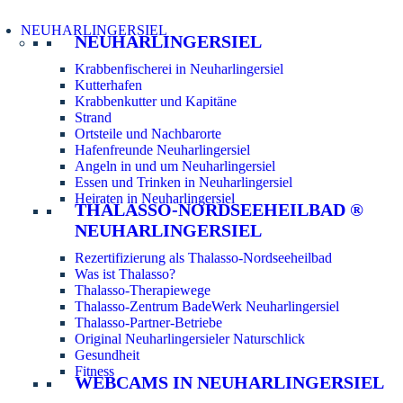
NEUHARLINGERSIEL
NEUHARLINGERSIEL
Krabbenfischerei in Neuharlingersiel
Kutterhafen
Krabbenkutter und Kapitäne
Strand
Ortsteile und Nachbarorte
Hafenfreunde Neuharlingersiel
Angeln in und um Neuharlingersiel
Essen und Trinken in Neuharlingersiel
Heiraten in Neuharlingersiel
THALASSO-NORDSEEHEILBAD ®
NEUHARLINGERSIEL
Rezertifizierung als Thalasso-Nordseeheilbad
Was ist Thalasso?
Thalasso-Therapiewege
Thalasso-Zentrum BadeWerk Neuharlingersiel
Thalasso-Partner-Betriebe
Original Neuharlingersieler Naturschlick
Gesundheit
Fitness
WEBCAMS IN NEUHARLINGERSIEL