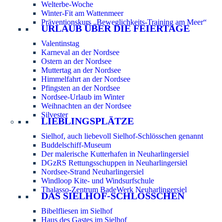
Welterbe-Woche
Winter-Fit am Wattenmeer
Präventionskurs „Beweglichkeits-Training am Meer“
URLAUB ÜBER DIE FEIERTAGE
Valentinstag
Karneval an der Nordsee
Ostern an der Nordsee
Muttertag an der Nordsee
Himmelfahrt an der Nordsee
Pfingsten an der Nordsee
Nordsee-Urlaub im Winter
Weihnachten an der Nordsee
Silvester
LIEBLINGSPLÄTZE
Sielhof, auch liebevoll Sielhof-Schlösschen genannt
Buddelschiff-Museum
Der malerische Kutterhafen in Neuharlingersiel
DGzRS Rettungsschuppen in Neuharlingersiel
Nordsee-Strand Neuharlingersiel
Windloop Kite- und Windsurfschule
Thalasso-Zentrum BadeWerk Neuharlingersiel
DAS SIELHOF-SCHLÖSSCHEN
Bibelfliesen im Sielhof
Haus des Gastes im Sielhof