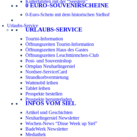
Kutterfahrten mit der “Seestern”
0 EURO-SOUVENIRSCHEINE
0-Euro-Schein mit dem historischen Sielhof
Urlaubs-Service
URLAUBS-SERVICE
Tourist-Information
Öffnungszeiten Tourist-Information
Öffnungszeiten Haus des Gastes
Öffnungszeiten Leuchttürmchen-Club
Post- und Souvenirshop
Ortsplan Neuharlingersiel
Nordsee-ServiceCard
Strandkorbvermietung
Wattmobil leihen
Tablet leihen
Prospekte bestellen
Prospekte herunterladen
INFOS VOM SIEL
Artikel und Geschichten
Neuharlingersiel Newsletter
Wochen-News “Disse Week up Siel”
BadeWerk Newsletter
Mediathek