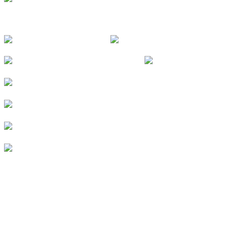
FOLGE UNS
© 2026
Kurverein Neuharlingersiel e.V.
|
Impressum
|
Datenschutz
|
Erklärung zur Barrierefreiheit
|
Stellenangebote
|
Presse
|
Vermieterbereich