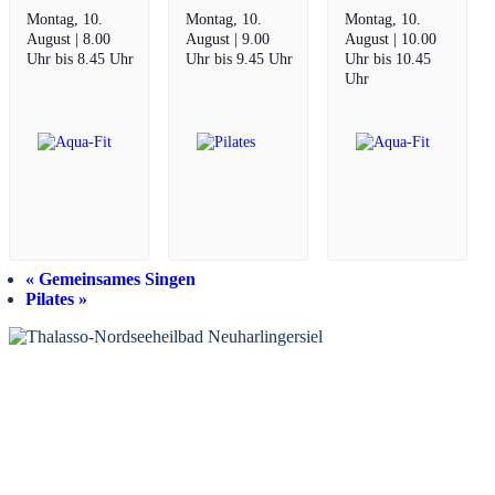
Montag, 10.
Montag, 10.
Montag, 10.
August | 8.00
August | 9.00
August | 10.00
Uhr
bis
8.45 Uhr
Uhr
bis
9.45 Uhr
Uhr
bis
10.45
Uhr
«
Gemeinsames Singen
Pilates
»
KONTAKT
Tourist-Information Neuharlingersiel
Öffnungszeiten Tourist-Information
Öffnungszeiten Haus des Gastes
Öffnungszeiten Leuchttürmchen-Club
Nordsee-Camping Neuharlingersiel