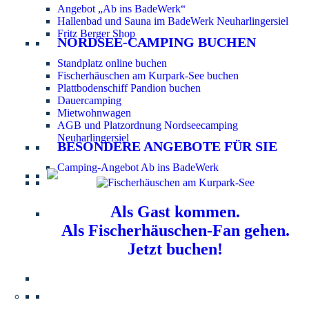
Angebot „Ab ins BadeWerk“
Hallenbad und Sauna im BadeWerk Neuharlingersiel
Fritz Berger Shop
NORDSEE-CAMPING BUCHEN
Standplatz online buchen
Fischerhäuschen am Kurpark-See buchen
Plattbodenschiff Pandion buchen
Dauercamping
Mietwohnwagen
AGB und Platzordnung Nordseecamping
Neuharlingersiel
BESONDERE ANGEBOTE FÜR SIE
Camping-Angebot Ab ins BadeWerk
Als Gast kommen.
Als Fischerhäuschen-Fan gehen.
Jetzt buchen!
Information für Hundebesitzer:
Der Nordsee-
Campingplatz Neuharlingersiel ist ein hundefreier Platz.