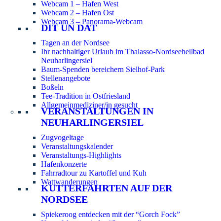
Webcam 1 – Hafen West
Webcam 2 – Hafen Ost
Webcam 3 – Panorama-Webcam
DIT UN DAT
Tagen an der Nordsee
Ihr nachhaltiger Urlaub im Thalasso-Nordseeheilbad
Neuharlingersiel
Baum-Spenden bereichern Sielhof-Park
Stellenangebote
Boßeln
Tee-Tradition in Ostfriesland
Allgemeinmediziner/in gesucht
VERANSTALTUNGEN IN
NEUHARLINGERSIEL
Zugvogeltage
Veranstaltungskalender
Veranstaltungs-Highlights
Hafenkonzerte
Fahrradtour zu Kartoffel und Kuh
Wattwanderungen
KUTTERFAHRTEN AUF DER
NORDSEE
Spiekeroog entdecken mit der “Gorch Fock”