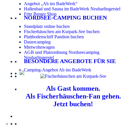
Angebot „Ab ins BadeWerk“
Hallenbad und Sauna im BadeWerk Neuharlingersiel
Fritz Berger Shop
NORDSEE-CAMPING BUCHEN
Standplatz online buchen
Fischerhäuschen am Kurpark-See buchen
Plattbodenschiff Pandion buchen
Dauercamping
Mietwohnwagen
AGB und Platzordnung Nordseecamping
Neuharlingersiel
BESONDERE ANGEBOTE FÜR SIE
Camping-Angebot Ab ins BadeWerk
Als Gast kommen.
Als Fischerhäuschen-Fan gehen.
Jetzt buchen!
Information für Hundebesitzer:
Der Nordsee-
Campingplatz Neuharlingersiel ist ein hundefreier Platz.