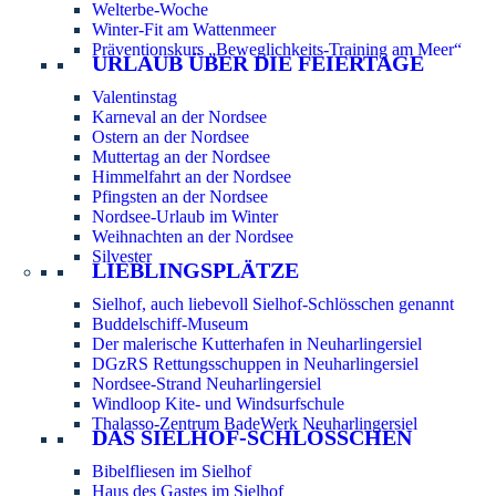
Welterbe-Woche
Winter-Fit am Wattenmeer
Präventionskurs „Beweglichkeits-Training am Meer“
URLAUB ÜBER DIE FEIERTAGE
Valentinstag
Karneval an der Nordsee
Ostern an der Nordsee
Muttertag an der Nordsee
Himmelfahrt an der Nordsee
Pfingsten an der Nordsee
Nordsee-Urlaub im Winter
Weihnachten an der Nordsee
Silvester
LIEBLINGSPLÄTZE
Sielhof, auch liebevoll Sielhof-Schlösschen genannt
Buddelschiff-Museum
Der malerische Kutterhafen in Neuharlingersiel
DGzRS Rettungsschuppen in Neuharlingersiel
Nordsee-Strand Neuharlingersiel
Windloop Kite- und Windsurfschule
Thalasso-Zentrum BadeWerk Neuharlingersiel
DAS SIELHOF-SCHLÖSSCHEN
Bibelfliesen im Sielhof
Haus des Gastes im Sielhof