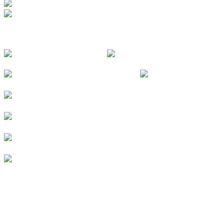
FOLGE UNS
© 2026
Kurverein Neuharlingersiel e.V.
|
Impressum
|
Datenschutz
|
Erklärung zur Barrierefreiheit
|
Stellenangebote
|
Presse
|
Vermieterbereich