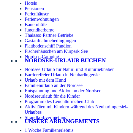
Hotels
Pensionen
Ferienhäuser
Ferienwohnungen
Bauernhöfe
Jugendherberge
Thalasso-Partner-Betriebe
Gastaufnahmebedingungen
Plattbodenschiff Pandion
Fischerhäuschen am Kurpark-See
Nordsee-Camping
NORDSEE-URLAUB BUCHEN
Nordsee-Urlaub für Natur- und Kulturliebhaber
Barrierefreier Urlaub in Neuharlingersiel
Urlaub mit dem Hund
Familienurlaub an der Nordsee
Entspannung und Aktion an der Nordsee
Nordseeurlaub für die Kinder
Programm des Leuchttürmchen-Club
Aktivitäten mit Kindern während des Neuharlingersiel-
Urlaubes
Strandkorbvermietung
UNSERE ARRANGEMENTS
1 Woche Familienerlebnis