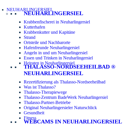
NEUHARLINGERSIEL
NEUHARLINGERSIEL
Krabbenfischerei in Neuharlingersiel
Kutterhafen
Krabbenkutter und Kapitäne
Strand
Ortsteile und Nachbarorte
Hafenfreunde Neuharlingersiel
Angeln in und um Neuharlingersiel
Essen und Trinken in Neuharlingersiel
Heiraten in Neuharlingersiel
THALASSO-NORDSEEHEILBAD ®
NEUHARLINGERSIEL
Rezertifizierung als Thalasso-Nordseeheilbad
Was ist Thalasso?
Thalasso-Therapiewege
Thalasso-Zentrum BadeWerk Neuharlingersiel
Thalasso-Partner-Betriebe
Original Neuharlingersieler Naturschlick
Gesundheit
Fitness
WEBCAMS IN NEUHARLINGERSIEL