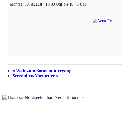
Montag, 10. August | 10.00 Uhr
bis
10.45 Uhr
«
Watt zum Sonnenuntergang
Seeräuber-Abenteuer
»
KONTAKT
Tourist-Information Neuharlingersiel
Öffnungszeiten Tourist-Information
Öffnungszeiten Haus des Gastes
Öffnungszeiten Leuchttürmchen-Club
Nordsee-Camping Neuharlingersiel