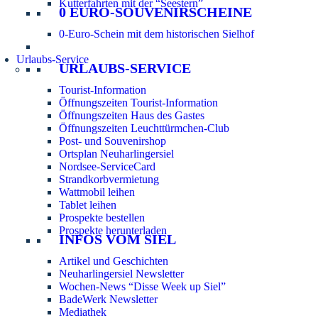
Kutterfahrten mit der “Seestern”
0 EURO-SOUVENIRSCHEINE
0-Euro-Schein mit dem historischen Sielhof
Urlaubs-Service
URLAUBS-SERVICE
Tourist-Information
Öffnungszeiten Tourist-Information
Öffnungszeiten Haus des Gastes
Öffnungszeiten Leuchttürmchen-Club
Post- und Souvenirshop
Ortsplan Neuharlingersiel
Nordsee-ServiceCard
Strandkorbvermietung
Wattmobil leihen
Tablet leihen
Prospekte bestellen
Prospekte herunterladen
INFOS VOM SIEL
Artikel und Geschichten
Neuharlingersiel Newsletter
Wochen-News “Disse Week up Siel”
BadeWerk Newsletter
Mediathek