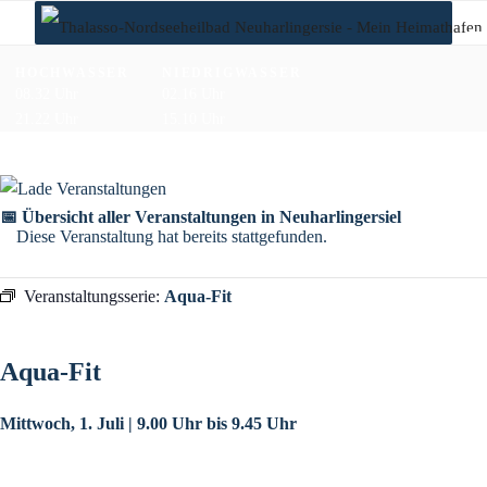
Zum
Inhalt
springen
HOCHWASSER
NIEDRIGWASSER
08.32 Uhr
02.16 Uhr
21.22 Uhr
15.10 Uhr
📅 Übersicht aller Veranstaltungen in Neuharlingersiel
Diese Veranstaltung hat bereits stattgefunden.
Veranstaltungsserie:
Aqua-Fit
Aqua-Fit
Mittwoch, 1. Juli | 9.00 Uhr
bis
9.45 Uhr