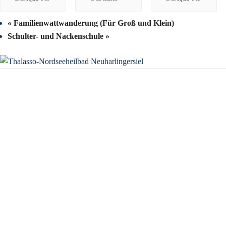
«
Familienwattwanderung (Für Groß und Klein)
Schulter- und Nackenschule
»
KONTAKT
Tourist-Information Neuharlingersiel
Öffnungszeiten Tourist-Information
Öffnungszeiten Haus des Gastes
Öffnungszeiten Leuchttürmchen-Club
Nordsee-Camping Neuharlingersiel