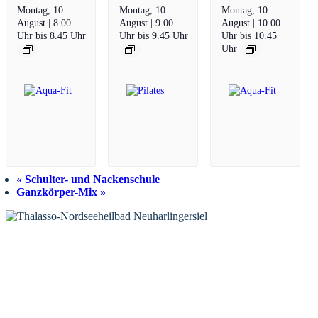
Montag, 10.
Montag, 10.
Montag, 10.
August | 8.00
August | 9.00
August | 10.00
Uhr
bis
8.45 Uhr
Uhr
bis
9.45 Uhr
Uhr
bis
10.45
Uhr
«
Schulter- und Nackenschule
Ganzkörper-Mix
»
KONTAKT
Tourist-Information Neuharlingersiel
Öffnungszeiten Tourist-Information
Öffnungszeiten Haus des Gastes
Öffnungszeiten Leuchttürmchen-Club
Nordsee-Camping Neuharlingersiel