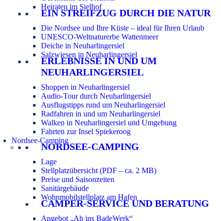
Heiraten im Sielhof
EIN STREIFZUG DURCH DIE NATUR
Die Nordsee und Ihre Küste – ideal für Ihren Urlaub
UNESCO-Weltnaturerbe Wattenmeer
Deiche in Neuharlingersiel
Salzwiesen in Neuharlingersiel
ERLEBNISSE IN UND UM
NEUHARLINGERSIEL
Shoppen in Neuharlingersiel
Audio-Tour durch Neuharlingersiel
Ausflugstipps rund um Neuharlingersiel
Radfahren in und um Neuharlingersiel
Walken in Neuharlingersiel und Umgebung
Fahrten zur Insel Spiekeroog
Nordsee-Camping
NORDSEE-CAMPING
Lage
Stellplatzübersicht (PDF – ca. 2 MB)
Preise und Saisonzeiten
Sanitärgebäude
Wohnmobilstellplatz am Hafen
CAMPER-SERVICE UND BERATUNG
Angebot „Ab ins BadeWerk“