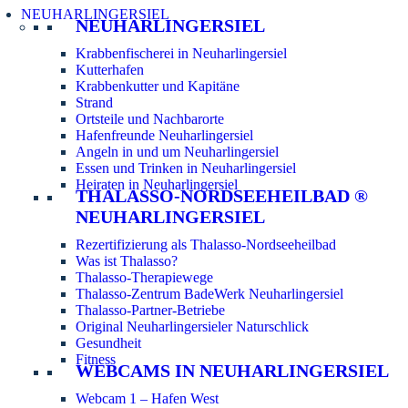
NEUHARLINGERSIEL
NEUHARLINGERSIEL
Krabbenfischerei in Neuharlingersiel
Kutterhafen
Krabbenkutter und Kapitäne
Strand
Ortsteile und Nachbarorte
Hafenfreunde Neuharlingersiel
Angeln in und um Neuharlingersiel
Essen und Trinken in Neuharlingersiel
Heiraten in Neuharlingersiel
THALASSO-NORDSEEHEILBAD ®
NEUHARLINGERSIEL
Rezertifizierung als Thalasso-Nordseeheilbad
Was ist Thalasso?
Thalasso-Therapiewege
Thalasso-Zentrum BadeWerk Neuharlingersiel
Thalasso-Partner-Betriebe
Original Neuharlingersieler Naturschlick
Gesundheit
Fitness
WEBCAMS IN NEUHARLINGERSIEL
Webcam 1 – Hafen West