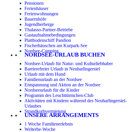
Pensionen
Ferienhäuser
Ferienwohnungen
Bauernhöfe
Jugendherberge
Thalasso-Partner-Betriebe
Gastaufnahmebedingungen
Plattbodenschiff Pandion
Fischerhäuschen am Kurpark-See
Nordsee-Camping
NORDSEE-URLAUB BUCHEN
Nordsee-Urlaub für Natur- und Kulturliebhaber
Barrierefreier Urlaub in Neuharlingersiel
Urlaub mit dem Hund
Familienurlaub an der Nordsee
Entspannung und Aktion an der Nordsee
Nordseeurlaub für die Kinder
Programm des Leuchttürmchen-Club
Aktivitäten mit Kindern während des Neuharlingersiel-
Urlaubes
Strandkorbvermietung
UNSERE ARRANGEMENTS
1 Woche Familienerlebnis
Welterbe-Woche