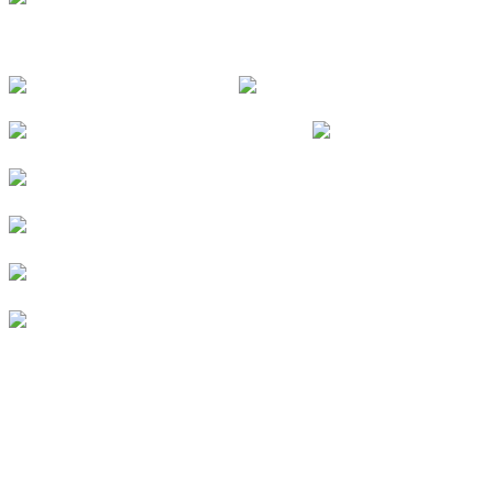
FOLGE UNS
© 2026
Kurverein Neuharlingersiel e.V.
|
Impressum
|
Datenschutz
|
Erklärung zur Barrierefreiheit
|
Stellenangebote
|
Presse
|
Vermieterbereich