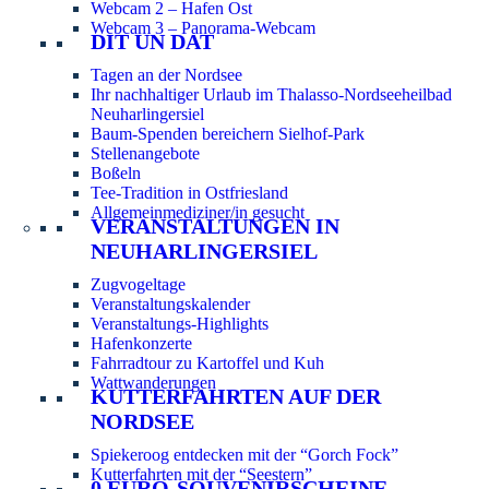
Webcam 2 – Hafen Ost
Webcam 3 – Panorama-Webcam
DIT UN DAT
Tagen an der Nordsee
Ihr nachhaltiger Urlaub im Thalasso-Nordseeheilbad
Neuharlingersiel
Baum-Spenden bereichern Sielhof-Park
Stellenangebote
Boßeln
Tee-Tradition in Ostfriesland
Allgemeinmediziner/in gesucht
VERANSTALTUNGEN IN
NEUHARLINGERSIEL
Zugvogeltage
Veranstaltungskalender
Veranstaltungs-Highlights
Hafenkonzerte
Fahrradtour zu Kartoffel und Kuh
Wattwanderungen
KUTTERFAHRTEN AUF DER
NORDSEE
Spiekeroog entdecken mit der “Gorch Fock”
Kutterfahrten mit der “Seestern”
0 EURO-SOUVENIRSCHEINE