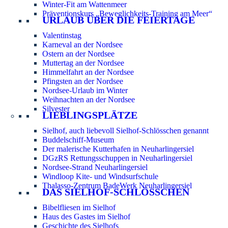
Winter-Fit am Wattenmeer
Präventionskurs „Beweglichkeits-Training am Meer“
URLAUB ÜBER DIE FEIERTAGE
Valentinstag
Karneval an der Nordsee
Ostern an der Nordsee
Muttertag an der Nordsee
Himmelfahrt an der Nordsee
Pfingsten an der Nordsee
Nordsee-Urlaub im Winter
Weihnachten an der Nordsee
Silvester
LIEBLINGSPLÄTZE
Sielhof, auch liebevoll Sielhof-Schlösschen genannt
Buddelschiff-Museum
Der malerische Kutterhafen in Neuharlingersiel
DGzRS Rettungsschuppen in Neuharlingersiel
Nordsee-Strand Neuharlingersiel
Windloop Kite- und Windsurfschule
Thalasso-Zentrum BadeWerk Neuharlingersiel
DAS SIELHOF-SCHLÖSSCHEN
Bibelfliesen im Sielhof
Haus des Gastes im Sielhof
Geschichte des Sielhofs