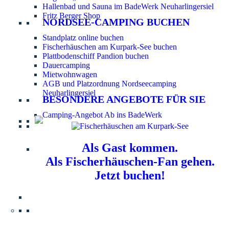
Hallenbad und Sauna im BadeWerk Neuharlingersiel
Fritz Berger Shop
NORDSEE-CAMPING BUCHEN
Standplatz online buchen
Fischerhäuschen am Kurpark-See buchen
Plattbodenschiff Pandion buchen
Dauercamping
Mietwohnwagen
AGB und Platzordnung Nordseecamping
Neuharlingersiel
BESONDERE ANGEBOTE FÜR SIE
Camping-Angebot Ab ins BadeWerk
Als Gast kommen.
Als Fischerhäuschen-Fan gehen.
Jetzt buchen!
Information für Hundebesitzer:
Der Nordsee-
Campingplatz Neuharlingersiel ist ein hundefreier Platz.