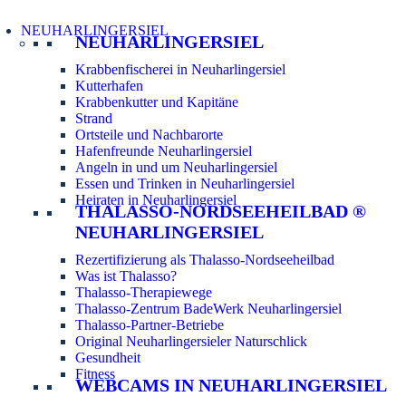
NEUHARLINGERSIEL
NEUHARLINGERSIEL
Krabbenfischerei in Neuharlingersiel
Kutterhafen
Krabbenkutter und Kapitäne
Strand
Ortsteile und Nachbarorte
Hafenfreunde Neuharlingersiel
Angeln in und um Neuharlingersiel
Essen und Trinken in Neuharlingersiel
Heiraten in Neuharlingersiel
THALASSO-NORDSEEHEILBAD ®
NEUHARLINGERSIEL
Rezertifizierung als Thalasso-Nordseeheilbad
Was ist Thalasso?
Thalasso-Therapiewege
Thalasso-Zentrum BadeWerk Neuharlingersiel
Thalasso-Partner-Betriebe
Original Neuharlingersieler Naturschlick
Gesundheit
Fitness
WEBCAMS IN NEUHARLINGERSIEL