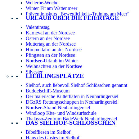
Welterbe-Woche
Winter-Fit am Wattenmeer
Präventionskurs „Beweglichkeits-Training am Meer“
URLAUB ÜBER DIE FEIERTAGE
Valentinstag
Karneval an der Nordsee
Ostern an der Nordsee
Muttertag an der Nordsee
Himmelfahrt an der Nordsee
Pfingsten an der Nordsee
Nordsee-Urlaub im Winter
Weihnachten an der Nordsee
Silvester
LIEBLINGSPLÄTZE
Sielhof, auch liebevoll Sielhof-Schlösschen genannt
Buddelschiff-Museum
Der malerische Kutterhafen in Neuharlingersiel
DGzRS Rettungsschuppen in Neuharlingersiel
Nordsee-Strand Neuharlingersiel
Windloop Kite- und Windsurfschule
Thalasso-Zentrum BadeWerk Neuharlingersiel
DAS SIELHOF-SCHLÖSSCHEN
Bibelfliesen im Sielhof
Haus des Gastes im Sielhof