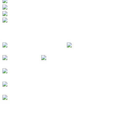
FOLGE UNS
© 2026
Kurverein Neuharlingersiel e.V.
|
Impressum
|
Datenschutz
|
Erklärung zur Barrierefreiheit
|
Stellenangebote
|
Presse
|
Vermieterbereich