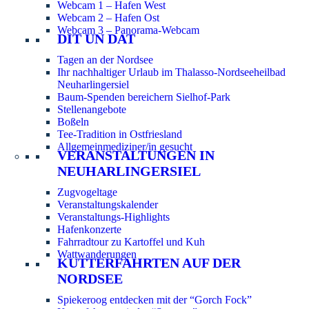
Webcam 1 – Hafen West
Webcam 2 – Hafen Ost
Webcam 3 – Panorama-Webcam
DIT UN DAT
Tagen an der Nordsee
Ihr nachhaltiger Urlaub im Thalasso-Nordseeheilbad
Neuharlingersiel
Baum-Spenden bereichern Sielhof-Park
Stellenangebote
Boßeln
Tee-Tradition in Ostfriesland
Allgemeinmediziner/in gesucht
VERANSTALTUNGEN IN
NEUHARLINGERSIEL
Zugvogeltage
Veranstaltungskalender
Veranstaltungs-Highlights
Hafenkonzerte
Fahrradtour zu Kartoffel und Kuh
Wattwanderungen
KUTTERFAHRTEN AUF DER
NORDSEE
Spiekeroog entdecken mit der “Gorch Fock”