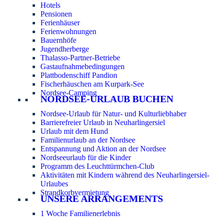
Hotels
Pensionen
Ferienhäuser
Ferienwohnungen
Bauernhöfe
Jugendherberge
Thalasso-Partner-Betriebe
Gastaufnahmebedingungen
Plattbodenschiff Pandion
Fischerhäuschen am Kurpark-See
Nordsee-Camping
NORDSEE-URLAUB BUCHEN
Nordsee-Urlaub für Natur- und Kulturliebhaber
Barrierefreier Urlaub in Neuharlingersiel
Urlaub mit dem Hund
Familienurlaub an der Nordsee
Entspannung und Aktion an der Nordsee
Nordseeurlaub für die Kinder
Programm des Leuchttürmchen-Club
Aktivitäten mit Kindern während des Neuharlingersiel-
Urlaubes
Strandkorbvermietung
UNSERE ARRANGEMENTS
1 Woche Familienerlebnis