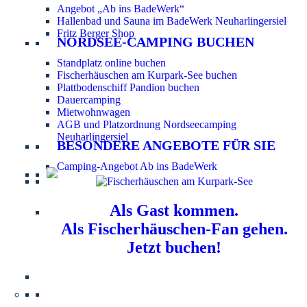
Angebot „Ab ins BadeWerk“
Hallenbad und Sauna im BadeWerk Neuharlingersiel
Fritz Berger Shop
NORDSEE-CAMPING BUCHEN
Standplatz online buchen
Fischerhäuschen am Kurpark-See buchen
Plattbodenschiff Pandion buchen
Dauercamping
Mietwohnwagen
AGB und Platzordnung Nordseecamping
Neuharlingersiel
BESONDERE ANGEBOTE FÜR SIE
Camping-Angebot Ab ins BadeWerk
Als Gast kommen.
Als Fischerhäuschen-Fan gehen.
Jetzt buchen!
Information für Hundebesitzer:
Der Nordsee-
Campingplatz Neuharlingersiel ist ein hundefreier Platz.