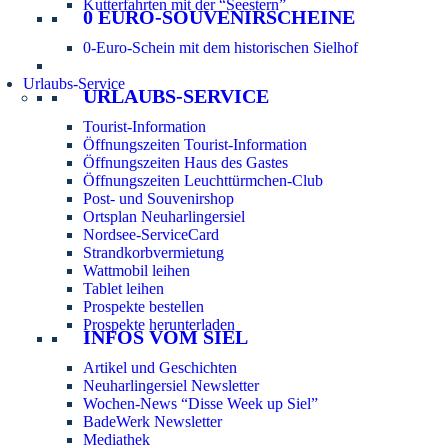
Kutterfahrten mit der “Seestern”
0 EURO-SOUVENIRSCHEINE
0-Euro-Schein mit dem historischen Sielhof
Urlaubs-Service
URLAUBS-SERVICE
Tourist-Information
Öffnungszeiten Tourist-Information
Öffnungszeiten Haus des Gastes
Öffnungszeiten Leuchttürmchen-Club
Post- und Souvenirshop
Ortsplan Neuharlingersiel
Nordsee-ServiceCard
Strandkorbvermietung
Wattmobil leihen
Tablet leihen
Prospekte bestellen
Prospekte herunterladen
INFOS VOM SIEL
Artikel und Geschichten
Neuharlingersiel Newsletter
Wochen-News “Disse Week up Siel”
BadeWerk Newsletter
Mediathek