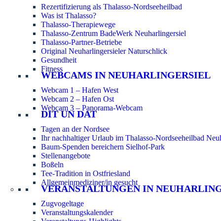
Rezertifizierung als Thalasso-Nordseeheilbad
Was ist Thalasso?
Thalasso-Therapiewege
Thalasso-Zentrum BadeWerk Neuharlingersiel
Thalasso-Partner-Betriebe
Original Neuharlingersieler Naturschlick
Gesundheit
Fitness
WEBCAMS IN NEUHARLINGERSIEL
Webcam 1 – Hafen West
Webcam 2 – Hafen Ost
Webcam 3 – Panorama-Webcam
DIT UN DAT
Tagen an der Nordsee
Ihr nachhaltiger Urlaub im Thalasso-Nordseeheilbad Neuh
Baum-Spenden bereichern Sielhof-Park
Stellenangebote
Boßeln
Tee-Tradition in Ostfriesland
Allgemeinmediziner/in gesucht
VERANSTALTUNGEN IN NEUHARLIN
Zugvogeltage
Veranstaltungskalender