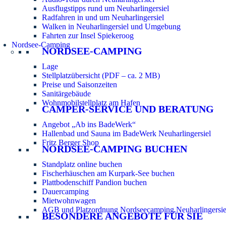
Ausflugstipps rund um Neuharlingersiel
Radfahren in und um Neuharlingersiel
Walken in Neuharlingersiel und Umgebung
Fahrten zur Insel Spiekeroog
Nordsee-Camping
NORDSEE-CAMPING
Lage
Stellplatzübersicht (PDF – ca. 2 MB)
Preise und Saisonzeiten
Sanitärgebäude
Wohnmobilstellplatz am Hafen
CAMPER-SERVICE UND BERATUNG
Angebot „Ab ins BadeWerk“
Hallenbad und Sauna im BadeWerk Neuharlingersiel
Fritz Berger Shop
NORDSEE-CAMPING BUCHEN
Standplatz online buchen
Fischerhäuschen am Kurpark-See buchen
Plattbodenschiff Pandion buchen
Dauercamping
Mietwohnwagen
AGB und Platzordnung Nordseecamping Neuharlingersie
BESONDERE ANGEBOTE FÜR SIE