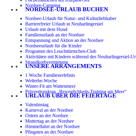
Nordsee-Camping
NORDSEE-URLAUB BUCHEN
Nordsee-Urlaub für Natur- und Kulturliebhaber
Barrierefreier Urlaub in Neuharlingersiel
Urlaub mit dem Hund
Familienurlaub an der Nordsee
Entspannung und Aktion an der Nordsee
Nordseeurlaub für die Kinder
Programm des Leuchttürmchen-Club
Aktivitäten mit Kindern während des Neuharlingersiel-Ur
Strandkorbvermietung
UNSERE ARRANGEMENTS
1 Woche Familienerlebnis
Welterbe-Woche
Winter-Fit am Wattenmeer
Präventionskurs „Beweglichkeits-Training am Meer“
URLAUB ÜBER DIE FEIERTAGE
Valentinstag
Karneval an der Nordsee
Ostern an der Nordsee
Muttertag an der Nordsee
Himmelfahrt an der Nordsee
Pfingsten an der Nordsee