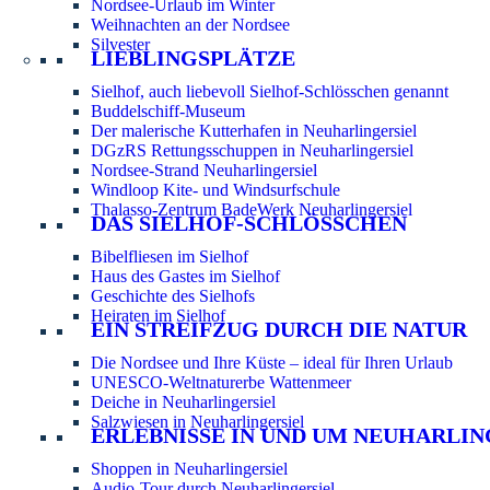
Nordsee-Urlaub im Winter
Weihnachten an der Nordsee
Silvester
LIEBLINGSPLÄTZE
Sielhof, auch liebevoll Sielhof-Schlösschen genannt
Buddelschiff-Museum
Der malerische Kutterhafen in Neuharlingersiel
DGzRS Rettungsschuppen in Neuharlingersiel
Nordsee-Strand Neuharlingersiel
Windloop Kite- und Windsurfschule
Thalasso-Zentrum BadeWerk Neuharlingersiel
DAS SIELHOF-SCHLÖSSCHEN
Bibelfliesen im Sielhof
Haus des Gastes im Sielhof
Geschichte des Sielhofs
Heiraten im Sielhof
EIN STREIFZUG DURCH DIE NATUR
Die Nordsee und Ihre Küste – ideal für Ihren Urlaub
UNESCO-Weltnaturerbe Wattenmeer
Deiche in Neuharlingersiel
Salzwiesen in Neuharlingersiel
ERLEBNISSE IN UND UM NEUHARLIN
Shoppen in Neuharlingersiel
Audio-Tour durch Neuharlingersiel