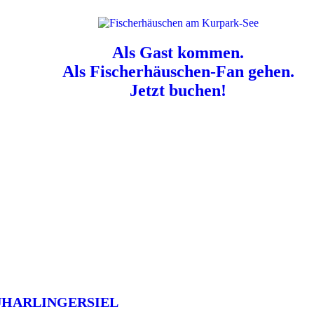
Als Gast kommen.
Als Fischerhäuschen-Fan gehen.
Jetzt buchen!
n für Hundebesitzer:
Der Nordsee-Campingplatz Neuharlingersiel ist e
UHARLINGERSIEL