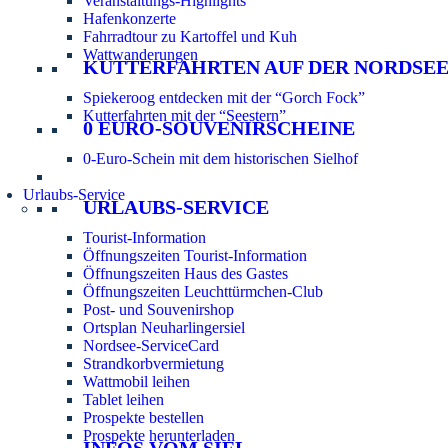
Veranstaltungs-Highlights
Hafenkonzerte
Fahrradtour zu Kartoffel und Kuh
Wattwanderungen
KUTTERFAHRTEN AUF DER NORDSE
Spiekeroog entdecken mit der “Gorch Fock”
Kutterfahrten mit der “Seestern”
0 EURO-SOUVENIRSCHEINE
0-Euro-Schein mit dem historischen Sielhof
Urlaubs-Service
URLAUBS-SERVICE
Tourist-Information
Öffnungszeiten Tourist-Information
Öffnungszeiten Haus des Gastes
Öffnungszeiten Leuchttürmchen-Club
Post- und Souvenirshop
Ortsplan Neuharlingersiel
Nordsee-ServiceCard
Strandkorbvermietung
Wattmobil leihen
Tablet leihen
Prospekte bestellen
Prospekte herunterladen
INFOS VOM SIEL