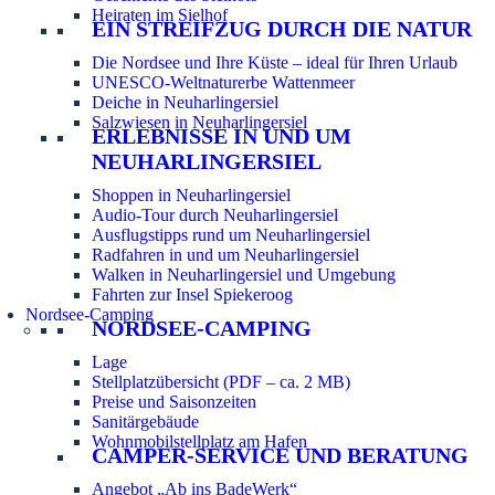
Heiraten im Sielhof
EIN STREIFZUG DURCH DIE NATUR
Die Nordsee und Ihre Küste – ideal für Ihren Urlaub
UNESCO-Weltnaturerbe Wattenmeer
Deiche in Neuharlingersiel
Salzwiesen in Neuharlingersiel
ERLEBNISSE IN UND UM
NEUHARLINGERSIEL
Shoppen in Neuharlingersiel
Audio-Tour durch Neuharlingersiel
Ausflugstipps rund um Neuharlingersiel
Radfahren in und um Neuharlingersiel
Walken in Neuharlingersiel und Umgebung
Fahrten zur Insel Spiekeroog
Nordsee-Camping
NORDSEE-CAMPING
Lage
Stellplatzübersicht (PDF – ca. 2 MB)
Preise und Saisonzeiten
Sanitärgebäude
Wohnmobilstellplatz am Hafen
CAMPER-SERVICE UND BERATUNG
Angebot „Ab ins BadeWerk“