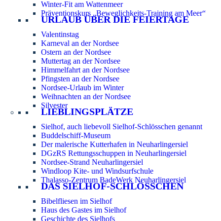
Winter-Fit am Wattenmeer
Präventionskurs „Beweglichkeits-Training am Meer“
URLAUB ÜBER DIE FEIERTAGE
Valentinstag
Karneval an der Nordsee
Ostern an der Nordsee
Muttertag an der Nordsee
Himmelfahrt an der Nordsee
Pfingsten an der Nordsee
Nordsee-Urlaub im Winter
Weihnachten an der Nordsee
Silvester
LIEBLINGSPLÄTZE
Sielhof, auch liebevoll Sielhof-Schlösschen genannt
Buddelschiff-Museum
Der malerische Kutterhafen in Neuharlingersiel
DGzRS Rettungsschuppen in Neuharlingersiel
Nordsee-Strand Neuharlingersiel
Windloop Kite- und Windsurfschule
Thalasso-Zentrum BadeWerk Neuharlingersiel
DAS SIELHOF-SCHLÖSSCHEN
Bibelfliesen im Sielhof
Haus des Gastes im Sielhof
Geschichte des Sielhofs