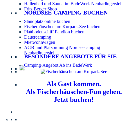
Hallenbad und Sauna im BadeWerk Neuharlingersiel
Fritz Berger Shop
NORDSEE-CAMPING BUCHEN
Standplatz online buchen
Fischerhäuschen am Kurpark-See buchen
Plattbodenschiff Pandion buchen
Dauercamping
Mietwohnwagen
AGB und Platzordnung Nordseecamping
Neuharlingersiel
BESONDERE ANGEBOTE FÜR SIE
Camping-Angebot Ab ins BadeWerk
Als Gast kommen.
Als Fischerhäuschen-Fan gehen.
Jetzt buchen!
Information für Hundebesitzer:
Der Nordsee-
Campingplatz Neuharlingersiel ist ein hundefreier Platz.