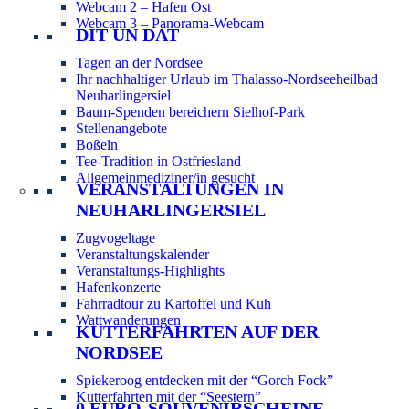
Webcam 2 – Hafen Ost
Webcam 3 – Panorama-Webcam
DIT UN DAT
Tagen an der Nordsee
Ihr nachhaltiger Urlaub im Thalasso-Nordseeheilbad
Neuharlingersiel
Baum-Spenden bereichern Sielhof-Park
Stellenangebote
Boßeln
Tee-Tradition in Ostfriesland
Allgemeinmediziner/in gesucht
VERANSTALTUNGEN IN
NEUHARLINGERSIEL
Zugvogeltage
Veranstaltungskalender
Veranstaltungs-Highlights
Hafenkonzerte
Fahrradtour zu Kartoffel und Kuh
Wattwanderungen
KUTTERFAHRTEN AUF DER
NORDSEE
Spiekeroog entdecken mit der “Gorch Fock”
Kutterfahrten mit der “Seestern”
0 EURO-SOUVENIRSCHEINE