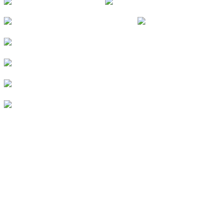
© 2026
Kurverein Neuharlingersiel e.V.
|
Impressum
|
Datenschutz
|
Erklärung zur Barrierefreiheit
|
Stellenangebote
|
Presse
|
Vermieterbereich