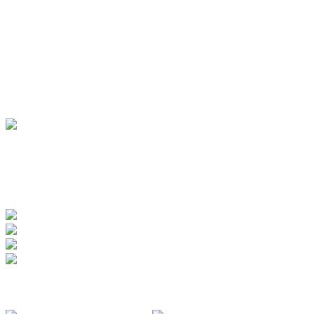
UNTERKÜNFTE
Hotels
Pensionen
Ferienwohnungen
Ferienhäuser
Bauernhöfe
Jugendherberge
BADEWERK
www.badewerk.de
ZERTIFIZIERUNGEN
FOLGE UNS