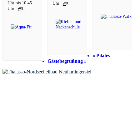
Uhr
bis
10.45
Uhr
Uhr
«
Pilates
Gästebegrüßung
»
KONTAKT
Tourist-Information Neuharlingersiel
Öffnungszeiten Tourist-Information
Öffnungszeiten Haus des Gastes
Öffnungszeiten Leuchttürmchen-Club
Nordsee-Camping Neuharlingersiel
INFORMATIONEN
Veranstaltungskalender
Prospektbestellung
Newsletter
Wochen-News
Webcams