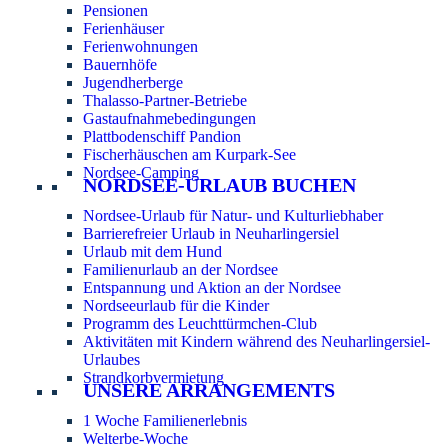
Pensionen
Ferienhäuser
Ferienwohnungen
Bauernhöfe
Jugendherberge
Thalasso-Partner-Betriebe
Gastaufnahmebedingungen
Plattbodenschiff Pandion
Fischerhäuschen am Kurpark-See
Nordsee-Camping
NORDSEE-URLAUB BUCHEN
Nordsee-Urlaub für Natur- und Kulturliebhaber
Barrierefreier Urlaub in Neuharlingersiel
Urlaub mit dem Hund
Familienurlaub an der Nordsee
Entspannung und Aktion an der Nordsee
Nordseeurlaub für die Kinder
Programm des Leuchttürmchen-Club
Aktivitäten mit Kindern während des Neuharlingersiel-
Urlaubes
Strandkorbvermietung
UNSERE ARRANGEMENTS
1 Woche Familienerlebnis
Welterbe-Woche