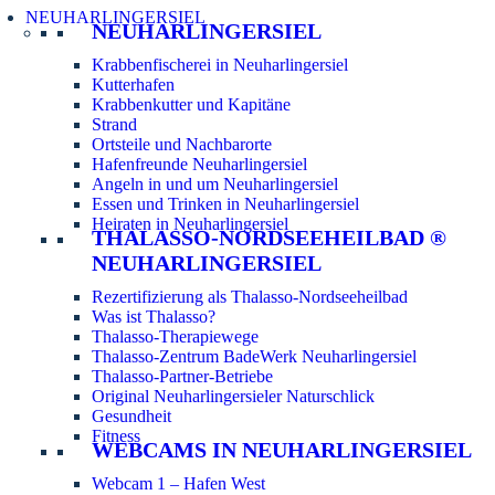
NEUHARLINGERSIEL
NEUHARLINGERSIEL
Krabbenfischerei in Neuharlingersiel
Kutterhafen
Krabbenkutter und Kapitäne
Strand
Ortsteile und Nachbarorte
Hafenfreunde Neuharlingersiel
Angeln in und um Neuharlingersiel
Essen und Trinken in Neuharlingersiel
Heiraten in Neuharlingersiel
THALASSO-NORDSEEHEILBAD ®
NEUHARLINGERSIEL
Rezertifizierung als Thalasso-Nordseeheilbad
Was ist Thalasso?
Thalasso-Therapiewege
Thalasso-Zentrum BadeWerk Neuharlingersiel
Thalasso-Partner-Betriebe
Original Neuharlingersieler Naturschlick
Gesundheit
Fitness
WEBCAMS IN NEUHARLINGERSIEL
Webcam 1 – Hafen West