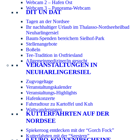
Webcam 2 – Hafen Ost
Webcam 3 – Panorama-Webcam
DIT UN DAT
Tagen an der Nordsee
Ihr nachhaltiger Urlaub im Thalasso-Nordseeheilbad
Neuharlingersiel
Baum-Spenden bereichern Sielhof-Park
Stellenangebote
Boßeln
Tee-Tradition in Ostfriesland
Allgemeinmediziner/in gesucht
VERANSTALTUNGEN IN
NEUHARLINGERSIEL
Zugvogeltage
Veranstaltungskalender
Veranstaltungs-Highlights
Hafenkonzerte
Fahrradtour zu Kartoffel und Kuh
Wattwanderungen
KUTTERFAHRTEN AUF DER
NORDSEE
Spiekeroog entdecken mit der “Gorch Fock”
Kutterfahrten mit der “Seestern”
0 EURO-SOUVENIRSCHEINE