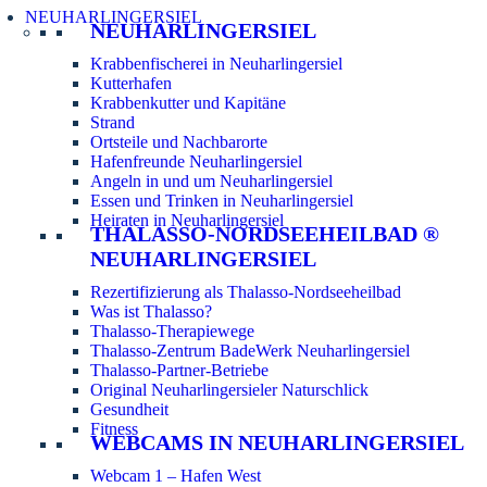
NEUHARLINGERSIEL
NEUHARLINGERSIEL
Krabbenfischerei in Neuharlingersiel
Kutterhafen
Krabbenkutter und Kapitäne
Strand
Ortsteile und Nachbarorte
Hafenfreunde Neuharlingersiel
Angeln in und um Neuharlingersiel
Essen und Trinken in Neuharlingersiel
Heiraten in Neuharlingersiel
THALASSO-NORDSEEHEILBAD ®
NEUHARLINGERSIEL
Rezertifizierung als Thalasso-Nordseeheilbad
Was ist Thalasso?
Thalasso-Therapiewege
Thalasso-Zentrum BadeWerk Neuharlingersiel
Thalasso-Partner-Betriebe
Original Neuharlingersieler Naturschlick
Gesundheit
Fitness
WEBCAMS IN NEUHARLINGERSIEL
Webcam 1 – Hafen West