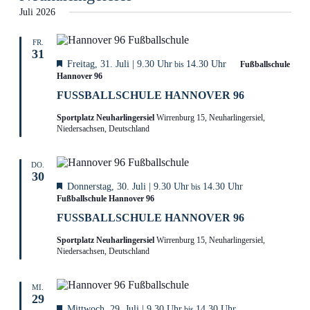
Juli 2026
FR.
31
Hervorgehoben
Freitag, 31. Juli | 9.30 Uhr
14.30 Uhr
bis
Fußballschule
Hannover 96
FUSSBALLSCHULE HANNOVER 96
Sportplatz Neuharlingersiel
Wirrenburg 15, Neuharlingersiel,
Niedersachsen, Deutschland
DO.
30
Hervorgehoben
Donnerstag, 30. Juli | 9.30 Uhr
14.30 Uhr
bis
Fußballschule Hannover 96
FUSSBALLSCHULE HANNOVER 96
Sportplatz Neuharlingersiel
Wirrenburg 15, Neuharlingersiel,
Niedersachsen, Deutschland
MI.
29
Hervorgehoben
Mittwoch, 29. Juli | 9.30 Uhr
14.30 Uhr
bis