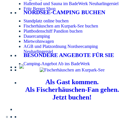
Hallenbad und Sauna im BadeWerk Neuharlingersiel
Fritz Berger Shop
NORDSEE-CAMPING BUCHEN
Standplatz online buchen
Fischerhäuschen am Kurpark-See buchen
Plattbodenschiff Pandion buchen
Dauercamping
Mietwohnwagen
AGB und Platzordnung Nordseecamping
Neuharlingersiel
BESONDERE ANGEBOTE FÜR SIE
Camping-Angebot Ab ins BadeWerk
Als Gast kommen.
Als Fischerhäuschen-Fan gehen.
Jetzt buchen!
Information für Hundebesitzer:
Der Nordsee-
Campingplatz Neuharlingersiel ist ein hundefreier Platz.