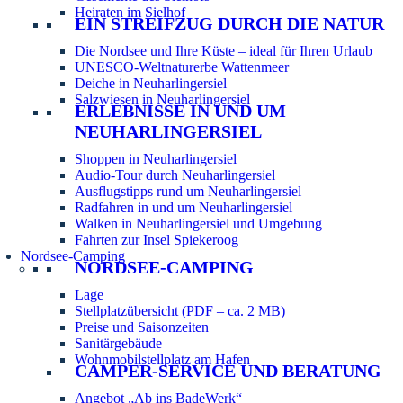
Heiraten im Sielhof
EIN STREIFZUG DURCH DIE NATUR
Die Nordsee und Ihre Küste – ideal für Ihren Urlaub
UNESCO-Weltnaturerbe Wattenmeer
Deiche in Neuharlingersiel
Salzwiesen in Neuharlingersiel
ERLEBNISSE IN UND UM
NEUHARLINGERSIEL
Shoppen in Neuharlingersiel
Audio-Tour durch Neuharlingersiel
Ausflugstipps rund um Neuharlingersiel
Radfahren in und um Neuharlingersiel
Walken in Neuharlingersiel und Umgebung
Fahrten zur Insel Spiekeroog
Nordsee-Camping
NORDSEE-CAMPING
Lage
Stellplatzübersicht (PDF – ca. 2 MB)
Preise und Saisonzeiten
Sanitärgebäude
Wohnmobilstellplatz am Hafen
CAMPER-SERVICE UND BERATUNG
Angebot „Ab ins BadeWerk“