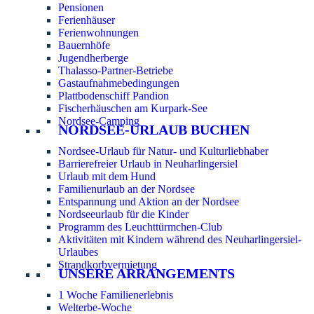
Pensionen
Ferienhäuser
Ferienwohnungen
Bauernhöfe
Jugendherberge
Thalasso-Partner-Betriebe
Gastaufnahmebedingungen
Plattbodenschiff Pandion
Fischerhäuschen am Kurpark-See
Nordsee-Camping
NORDSEE-URLAUB BUCHEN
Nordsee-Urlaub für Natur- und Kulturliebhaber
Barrierefreier Urlaub in Neuharlingersiel
Urlaub mit dem Hund
Familienurlaub an der Nordsee
Entspannung und Aktion an der Nordsee
Nordseeurlaub für die Kinder
Programm des Leuchttürmchen-Club
Aktivitäten mit Kindern während des Neuharlingersiel-
Urlaubes
Strandkorbvermietung
UNSERE ARRANGEMENTS
1 Woche Familienerlebnis
Welterbe-Woche