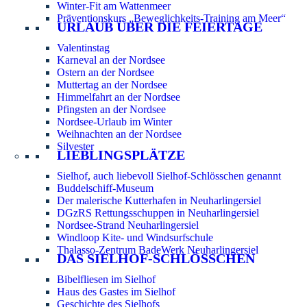
Winter-Fit am Wattenmeer
Präventionskurs „Beweglichkeits-Training am Meer“
URLAUB ÜBER DIE FEIERTAGE
Valentinstag
Karneval an der Nordsee
Ostern an der Nordsee
Muttertag an der Nordsee
Himmelfahrt an der Nordsee
Pfingsten an der Nordsee
Nordsee-Urlaub im Winter
Weihnachten an der Nordsee
Silvester
LIEBLINGSPLÄTZE
Sielhof, auch liebevoll Sielhof-Schlösschen genannt
Buddelschiff-Museum
Der malerische Kutterhafen in Neuharlingersiel
DGzRS Rettungsschuppen in Neuharlingersiel
Nordsee-Strand Neuharlingersiel
Windloop Kite- und Windsurfschule
Thalasso-Zentrum BadeWerk Neuharlingersiel
DAS SIELHOF-SCHLÖSSCHEN
Bibelfliesen im Sielhof
Haus des Gastes im Sielhof
Geschichte des Sielhofs