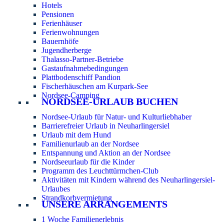
Hotels
Pensionen
Ferienhäuser
Ferienwohnungen
Bauernhöfe
Jugendherberge
Thalasso-Partner-Betriebe
Gastaufnahmebedingungen
Plattbodenschiff Pandion
Fischerhäuschen am Kurpark-See
Nordsee-Camping
NORDSEE-URLAUB BUCHEN
Nordsee-Urlaub für Natur- und Kulturliebhaber
Barrierefreier Urlaub in Neuharlingersiel
Urlaub mit dem Hund
Familienurlaub an der Nordsee
Entspannung und Aktion an der Nordsee
Nordseeurlaub für die Kinder
Programm des Leuchttürmchen-Club
Aktivitäten mit Kindern während des Neuharlingersiel-
Urlaubes
Strandkorbvermietung
UNSERE ARRANGEMENTS
1 Woche Familienerlebnis