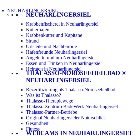
NEUHARLINGERSIEL
NEUHARLINGERSIEL
Krabbenfischerei in Neuharlingersiel
Kutterhafen
Krabbenkutter und Kapitäne
Strand
Ortsteile und Nachbarorte
Hafenfreunde Neuharlingersiel
Angeln in und um Neuharlingersiel
Essen und Trinken in Neuharlingersiel
Heiraten in Neuharlingersiel
THALASSO-NORDSEEHEILBAD ®
NEUHARLINGERSIEL
Rezertifizierung als Thalasso-Nordseeheilbad
Was ist Thalasso?
Thalasso-Therapiewege
Thalasso-Zentrum BadeWerk Neuharlingersiel
Thalasso-Partner-Betriebe
Original Neuharlingersieler Naturschlick
Gesundheit
Fitness
WEBCAMS IN NEUHARLINGERSIEL