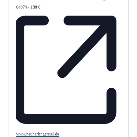
Telefon
04974 / 188 0
Webseite
www.neuharlingersiel.de