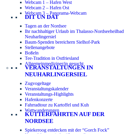
Webcam 1 – Hafen West
Webcam 2 – Hafen Ost
Webcam 3 – Panorama-Webcam
DIT UN DAT
Tagen an der Nordsee
Ihr nachhaltiger Urlaub im Thalasso-Nordseeheilbad
Neuharlingersiel
Baum-Spenden bereichern Sielhof-Park
Stellenangebote
Boßeln
Tee-Tradition in Ostfriesland
Allgemeinmediziner/in gesucht
VERANSTALTUNGEN IN
NEUHARLINGERSIEL
Zugvogeltage
Veranstaltungskalender
Veranstaltungs-Highlights
Hafenkonzerte
Fahrradtour zu Kartoffel und Kuh
Wattwanderungen
KUTTERFAHRTEN AUF DER
NORDSEE
Spiekeroog entdecken mit der “Gorch Fock”