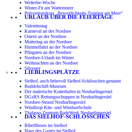
Welterbe-Woche
Winter-Fit am Wattenmeer
Präventionskurs „Beweglichkeits-Training am Meer“
URLAUB ÜBER DIE FEIERTAGE
Valentinstag
Karneval an der Nordsee
Ostern an der Nordsee
Muttertag an der Nordsee
Himmelfahrt an der Nordsee
Pfingsten an der Nordsee
Nordsee-Urlaub im Winter
Weihnachten an der Nordsee
Silvester
LIEBLINGSPLÄTZE
Sielhof, auch liebevoll Sielhof-Schlösschen genannt
Buddelschiff-Museum
Der malerische Kutterhafen in Neuharlingersiel
DGzRS Rettungsschuppen in Neuharlingersiel
Nordsee-Strand Neuharlingersiel
Windloop Kite- und Windsurfschule
Thalasso-Zentrum BadeWerk Neuharlingersiel
DAS SIELHOF-SCHLÖSSCHEN
Bibelfliesen im Sielhof
Haus des Gastes im Sielhof