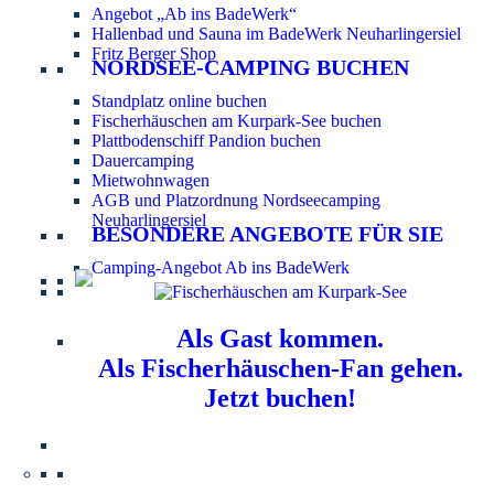
Angebot „Ab ins BadeWerk“
Hallenbad und Sauna im BadeWerk Neuharlingersiel
Fritz Berger Shop
NORDSEE-CAMPING BUCHEN
Standplatz online buchen
Fischerhäuschen am Kurpark-See buchen
Plattbodenschiff Pandion buchen
Dauercamping
Mietwohnwagen
AGB und Platzordnung Nordseecamping
Neuharlingersiel
BESONDERE ANGEBOTE FÜR SIE
Camping-Angebot Ab ins BadeWerk
Als Gast kommen.
Als Fischerhäuschen-Fan gehen.
Jetzt buchen!
Information für Hundebesitzer:
Der Nordsee-
Campingplatz Neuharlingersiel ist ein hundefreier Platz.