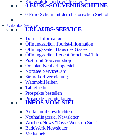
Kutterfahrten mit der “Seestern”
0 EURO-SOUVENIRSCHEINE
0-Euro-Schein mit dem historischen Sielhof
Urlaubs-Service
URLAUBS-SERVICE
Tourist-Information
Öffnungszeiten Tourist-Information
Öffnungszeiten Haus des Gastes
Öffnungszeiten Leuchttürmchen-Club
Post- und Souvenirshop
Ortsplan Neuharlingersiel
Nordsee-ServiceCard
Strandkorbvermietung
Wattmobil leihen
Tablet leihen
Prospekte bestellen
Prospekte herunterladen
INFOS VOM SIEL
Artikel und Geschichten
Neuharlingersiel Newsletter
Wochen-News “Disse Week up Siel”
BadeWerk Newsletter
Mediathek