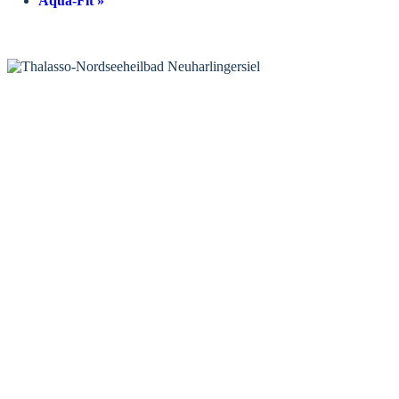
Aqua-Fit
»
KONTAKT
Tourist-Information Neuharlingersiel
Öffnungszeiten Tourist-Information
Öffnungszeiten Haus des Gastes
Öffnungszeiten Leuchttürmchen-Club
Nordsee-Camping Neuharlingersiel
INFORMATIONEN
Veranstaltungskalender
Prospektbestellung
Newsletter
Wochen-News
Webcams
UNTERKÜNFTE
Hotels
Pensionen
Ferienwohnungen
Ferienhäuser
Bauernhöfe
Jugendherberge
BADEWERK