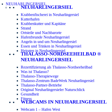
NEUHARLINGERSIEL
NEUHARLINGERSIEL
Krabbenfischerei in Neuharlingersiel
Kutterhafen
Krabbenkutter und Kapitäne
Strand
Ortsteile und Nachbarorte
Hafenfreunde Neuharlingersiel
Angeln in und um Neuharlingersiel
Essen und Trinken in Neuharlingersiel
Heiraten in Neuharlingersiel
THALASSO-NORDSEEHEILBAD ®
NEUHARLINGERSIEL
Rezertifizierung als Thalasso-Nordseeheilbad
Was ist Thalasso?
Thalasso-Therapiewege
Thalasso-Zentrum BadeWerk Neuharlingersiel
Thalasso-Partner-Betriebe
Original Neuharlingersieler Naturschlick
Gesundheit
Fitness
WEBCAMS IN NEUHARLINGERSIEL
Webcam 1 – Hafen West