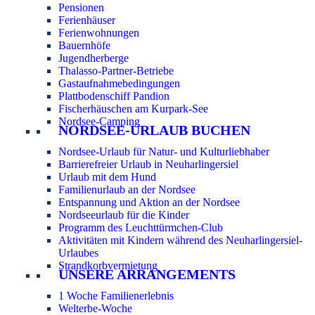
Pensionen
Ferienhäuser
Ferienwohnungen
Bauernhöfe
Jugendherberge
Thalasso-Partner-Betriebe
Gastaufnahmebedingungen
Plattbodenschiff Pandion
Fischerhäuschen am Kurpark-See
Nordsee-Camping
NORDSEE-URLAUB BUCHEN
Nordsee-Urlaub für Natur- und Kulturliebhaber
Barrierefreier Urlaub in Neuharlingersiel
Urlaub mit dem Hund
Familienurlaub an der Nordsee
Entspannung und Aktion an der Nordsee
Nordseeurlaub für die Kinder
Programm des Leuchttürmchen-Club
Aktivitäten mit Kindern während des Neuharlingersiel-
Urlaubes
Strandkorbvermietung
UNSERE ARRANGEMENTS
1 Woche Familienerlebnis
Welterbe-Woche