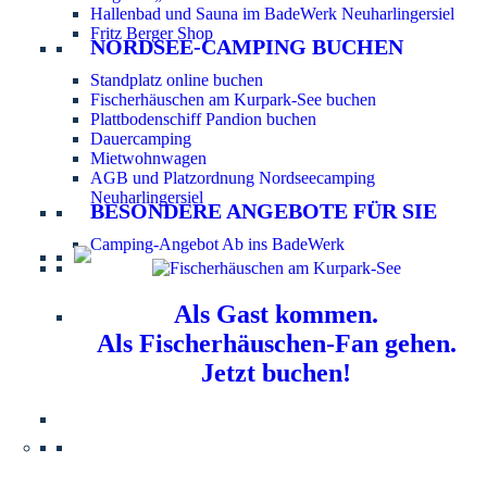
Hallenbad und Sauna im BadeWerk Neuharlingersiel
Fritz Berger Shop
NORDSEE-CAMPING BUCHEN
Standplatz online buchen
Fischerhäuschen am Kurpark-See buchen
Plattbodenschiff Pandion buchen
Dauercamping
Mietwohnwagen
AGB und Platzordnung Nordseecamping
Neuharlingersiel
BESONDERE ANGEBOTE FÜR SIE
Camping-Angebot Ab ins BadeWerk
Als Gast kommen.
Als Fischerhäuschen-Fan gehen.
Jetzt buchen!
Information für Hundebesitzer:
Der Nordsee-
Campingplatz Neuharlingersiel ist ein hundefreier Platz.