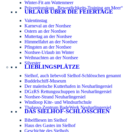
Winter-Fit am Wattenmeer
Präventionskurs „Beweglichkeits-Training am Meer“
URLAUB ÜBER DIE FEIERTAGE
Valentinstag
Karneval an der Nordsee
Ostern an der Nordsee
Muttertag an der Nordsee
Himmelfahrt an der Nordsee
Pfingsten an der Nordsee
Nordsee-Urlaub im Winter
Weihnachten an der Nordsee
Silvester
LIEBLINGSPLÄTZE
Sielhof, auch liebevoll Sielhof-Schlösschen genannt
Buddelschiff-Museum
Der malerische Kutterhafen in Neuharlingersiel
DGzRS Rettungsschuppen in Neuharlingersiel
Nordsee-Strand Neuharlingersiel
Windloop Kite- und Windsurfschule
Thalasso-Zentrum BadeWerk Neuharlingersiel
DAS SIELHOF-SCHLÖSSCHEN
Bibelfliesen im Sielhof
Haus des Gastes im Sielhof
Geschichte des Sielhofs