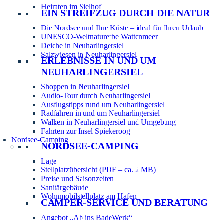
Heiraten im Sielhof
EIN STREIFZUG DURCH DIE NATUR
Die Nordsee und Ihre Küste – ideal für Ihren Urlaub
UNESCO-Weltnaturerbe Wattenmeer
Deiche in Neuharlingersiel
Salzwiesen in Neuharlingersiel
ERLEBNISSE IN UND UM
NEUHARLINGERSIEL
Shoppen in Neuharlingersiel
Audio-Tour durch Neuharlingersiel
Ausflugstipps rund um Neuharlingersiel
Radfahren in und um Neuharlingersiel
Walken in Neuharlingersiel und Umgebung
Fahrten zur Insel Spiekeroog
Nordsee-Camping
NORDSEE-CAMPING
Lage
Stellplatzübersicht (PDF – ca. 2 MB)
Preise und Saisonzeiten
Sanitärgebäude
Wohnmobilstellplatz am Hafen
CAMPER-SERVICE UND BERATUNG
Angebot „Ab ins BadeWerk“