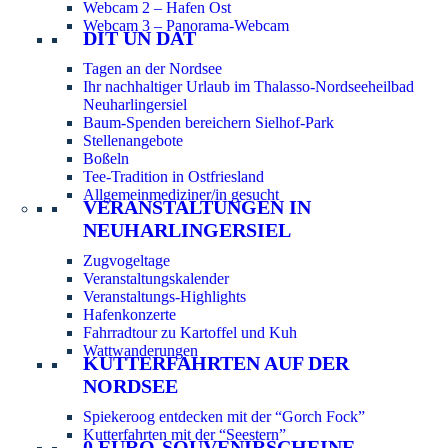
Webcam 2 – Hafen Ost
Webcam 3 – Panorama-Webcam
DIT UN DAT
Tagen an der Nordsee
Ihr nachhaltiger Urlaub im Thalasso-Nordseeheilbad
Neuharlingersiel
Baum-Spenden bereichern Sielhof-Park
Stellenangebote
Boßeln
Tee-Tradition in Ostfriesland
Allgemeinmediziner/in gesucht
VERANSTALTUNGEN IN
NEUHARLINGERSIEL
Zugvogeltage
Veranstaltungskalender
Veranstaltungs-Highlights
Hafenkonzerte
Fahrradtour zu Kartoffel und Kuh
Wattwanderungen
KUTTERFAHRTEN AUF DER
NORDSEE
Spiekeroog entdecken mit der “Gorch Fock”
Kutterfahrten mit der “Seestern”
0 EURO-SOUVENIRSCHEINE