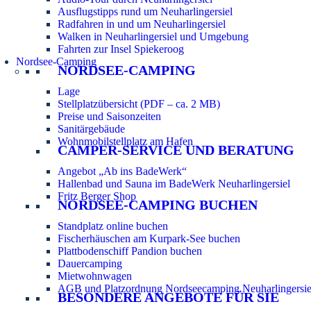
Ausflugstipps rund um Neuharlingersiel
Radfahren in und um Neuharlingersiel
Walken in Neuharlingersiel und Umgebung
Fahrten zur Insel Spiekeroog
Nordsee-Camping
NORDSEE-CAMPING
Lage
Stellplatzübersicht (PDF – ca. 2 MB)
Preise und Saisonzeiten
Sanitärgebäude
Wohnmobilstellplatz am Hafen
CAMPER-SERVICE UND BERATUNG
Angebot „Ab ins BadeWerk“
Hallenbad und Sauna im BadeWerk Neuharlingersiel
Fritz Berger Shop
NORDSEE-CAMPING BUCHEN
Standplatz online buchen
Fischerhäuschen am Kurpark-See buchen
Plattbodenschiff Pandion buchen
Dauercamping
Mietwohnwagen
AGB und Platzordnung Nordseecamping Neuharlingersie
BESONDERE ANGEBOTE FÜR SIE