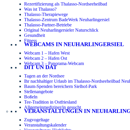
Rezertifizierung als Thalasso-Nordseeheilbad
Was ist Thalasso?
Thalasso-Therapiewege
Thalasso-Zentrum BadeWerk Neuharlingersiel
Thalasso-Partner-Betriebe
Original Neuharlingersieler Naturschlick
Gesundheit
Fitness
WEBCAMS IN NEUHARLINGERSIEL
Webcam 1 – Hafen West
Webcam 2 – Hafen Ost
Webcam 3 – Panorama-Webcam
DIT UN DAT
Tagen an der Nordsee
Ihr nachhaltiger Urlaub im Thalasso-Nordseeheilbad Neuh
Baum-Spenden bereichern Sielhof-Park
Stellenangebote
Boßeln
Tee-Tradition in Ostfriesland
Allgemeinmediziner/in gesucht
VERANSTALTUNGEN IN NEUHARLIN
Zugvogeltage
Veranstaltungskalender