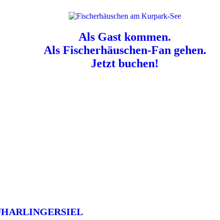
Als Gast kommen.
Als Fischerhäuschen-Fan gehen.
Jetzt buchen!
n für Hundebesitzer:
Der Nordsee-Campingplatz Neuharlingersiel ist e
UHARLINGERSIEL