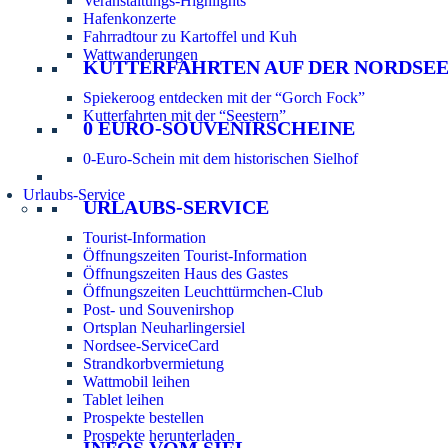
Veranstaltungs-Highlights
Hafenkonzerte
Fahrradtour zu Kartoffel und Kuh
Wattwanderungen
KUTTERFAHRTEN AUF DER NORDSE
Spiekeroog entdecken mit der “Gorch Fock”
Kutterfahrten mit der “Seestern”
0 EURO-SOUVENIRSCHEINE
0-Euro-Schein mit dem historischen Sielhof
Urlaubs-Service
URLAUBS-SERVICE
Tourist-Information
Öffnungszeiten Tourist-Information
Öffnungszeiten Haus des Gastes
Öffnungszeiten Leuchttürmchen-Club
Post- und Souvenirshop
Ortsplan Neuharlingersiel
Nordsee-ServiceCard
Strandkorbvermietung
Wattmobil leihen
Tablet leihen
Prospekte bestellen
Prospekte herunterladen
INFOS VOM SIEL