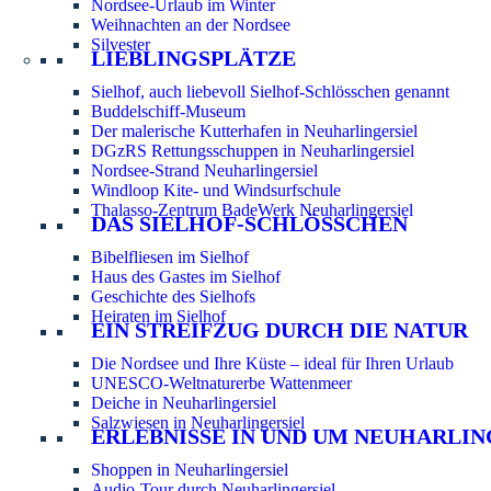
Nordsee-Urlaub im Winter
Weihnachten an der Nordsee
Silvester
LIEBLINGSPLÄTZE
Sielhof, auch liebevoll Sielhof-Schlösschen genannt
Buddelschiff-Museum
Der malerische Kutterhafen in Neuharlingersiel
DGzRS Rettungsschuppen in Neuharlingersiel
Nordsee-Strand Neuharlingersiel
Windloop Kite- und Windsurfschule
Thalasso-Zentrum BadeWerk Neuharlingersiel
DAS SIELHOF-SCHLÖSSCHEN
Bibelfliesen im Sielhof
Haus des Gastes im Sielhof
Geschichte des Sielhofs
Heiraten im Sielhof
EIN STREIFZUG DURCH DIE NATUR
Die Nordsee und Ihre Küste – ideal für Ihren Urlaub
UNESCO-Weltnaturerbe Wattenmeer
Deiche in Neuharlingersiel
Salzwiesen in Neuharlingersiel
ERLEBNISSE IN UND UM NEUHARLIN
Shoppen in Neuharlingersiel
Audio-Tour durch Neuharlingersiel