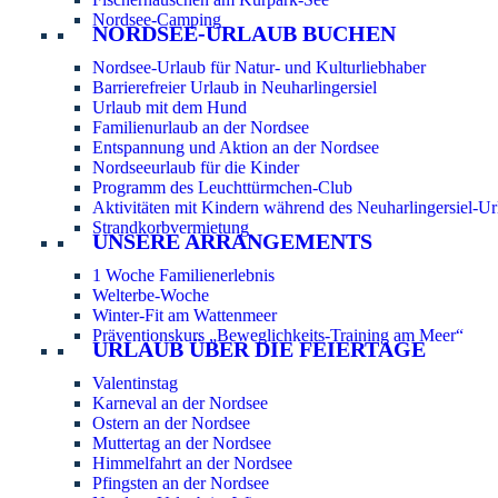
Nordsee-Camping
NORDSEE-URLAUB BUCHEN
Nordsee-Urlaub für Natur- und Kulturliebhaber
Barrierefreier Urlaub in Neuharlingersiel
Urlaub mit dem Hund
Familienurlaub an der Nordsee
Entspannung und Aktion an der Nordsee
Nordseeurlaub für die Kinder
Programm des Leuchttürmchen-Club
Aktivitäten mit Kindern während des Neuharlingersiel-Ur
Strandkorbvermietung
UNSERE ARRANGEMENTS
1 Woche Familienerlebnis
Welterbe-Woche
Winter-Fit am Wattenmeer
Präventionskurs „Beweglichkeits-Training am Meer“
URLAUB ÜBER DIE FEIERTAGE
Valentinstag
Karneval an der Nordsee
Ostern an der Nordsee
Muttertag an der Nordsee
Himmelfahrt an der Nordsee
Pfingsten an der Nordsee