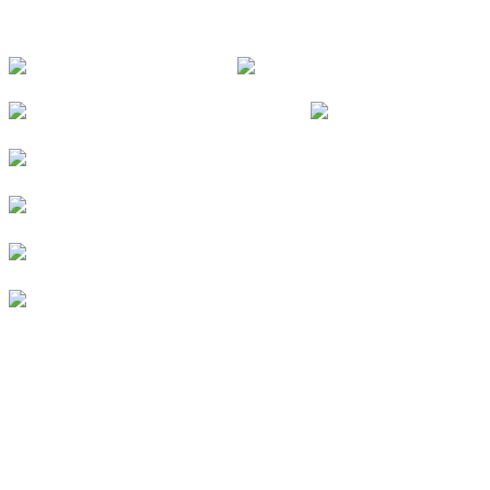
FOLGE UNS
© 2026
Kurverein Neuharlingersiel e.V.
|
Impressum
|
Datenschutz
|
Erklärung zur Barrierefreiheit
|
Stellenangebote
|
Presse
|
Vermieterbereich