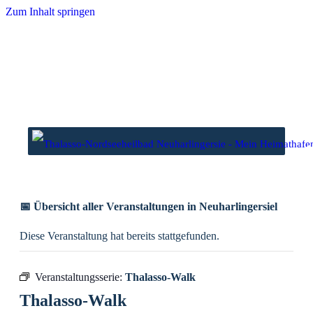
Zum Inhalt springen
wasser
Niedrigwasser
3 Uhr
00.57 Uhr
2 Uhr
13.38 Uhr
📅 Übersicht aller Veranstaltungen in Neuharlingersiel
Diese Veranstaltung hat bereits stattgefunden.
Veranstaltungsserie:
Thalasso-Walk
Thalasso-Walk