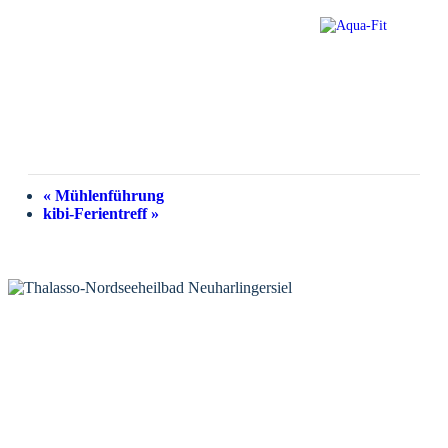
«
Mühlenführung
kibi-Ferientreff
»
KONTAKT
Tourist-Information Neuharlingersiel
Öffnungszeiten Tourist-Information
Öffnungszeiten Haus des Gastes
Öffnungszeiten Leuchttürmchen-Club
Nordsee-Camping Neuharlingersiel
INFORMATIONEN