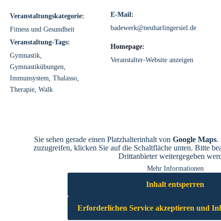
E-Mail:
Veranstaltungskategorie:
badewerk@neuharlingersiel.de
Fitness und Gesundheit
Veranstaltung-Tags:
Homepage:
Gymnastik
,
Veranstalter-Website anzeigen
Gymnastikübungen
,
Immunsystem
,
Thalasso
,
Therapie
,
Walk
Sie sehen gerade einen Platzhalterinhalt von
Google Maps
.
zuzugreifen, klicken Sie auf die Schaltfläche unten. Bitte b
Drittanbieter weitergegeben wer
Mehr Informationen
Inhalt entsperren
Erforderlichen Service akzeptieren und In