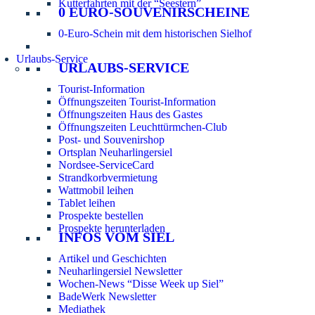
Kutterfahrten mit der “Seestern”
0 EURO-SOUVENIRSCHEINE
0-Euro-Schein mit dem historischen Sielhof
Urlaubs-Service
URLAUBS-SERVICE
Tourist-Information
Öffnungszeiten Tourist-Information
Öffnungszeiten Haus des Gastes
Öffnungszeiten Leuchttürmchen-Club
Post- und Souvenirshop
Ortsplan Neuharlingersiel
Nordsee-ServiceCard
Strandkorbvermietung
Wattmobil leihen
Tablet leihen
Prospekte bestellen
Prospekte herunterladen
INFOS VOM SIEL
Artikel und Geschichten
Neuharlingersiel Newsletter
Wochen-News “Disse Week up Siel”
BadeWerk Newsletter
Mediathek