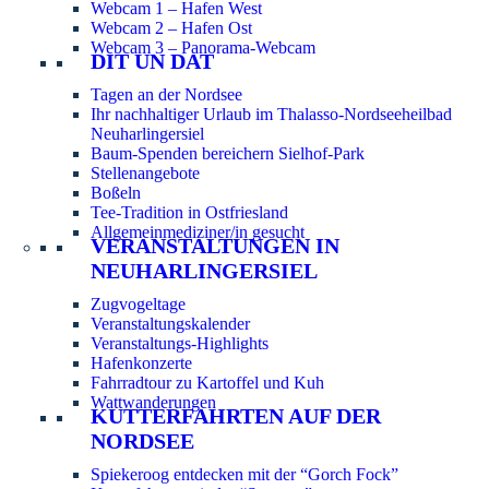
Webcam 1 – Hafen West
Webcam 2 – Hafen Ost
Webcam 3 – Panorama-Webcam
DIT UN DAT
Tagen an der Nordsee
Ihr nachhaltiger Urlaub im Thalasso-Nordseeheilbad
Neuharlingersiel
Baum-Spenden bereichern Sielhof-Park
Stellenangebote
Boßeln
Tee-Tradition in Ostfriesland
Allgemeinmediziner/in gesucht
VERANSTALTUNGEN IN
NEUHARLINGERSIEL
Zugvogeltage
Veranstaltungskalender
Veranstaltungs-Highlights
Hafenkonzerte
Fahrradtour zu Kartoffel und Kuh
Wattwanderungen
KUTTERFAHRTEN AUF DER
NORDSEE
Spiekeroog entdecken mit der “Gorch Fock”