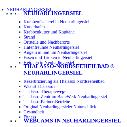
NEUHARLINGERSIEL
NEUHARLINGERSIEL
Krabbenfischerei in Neuharlingersiel
Kutterhafen
Krabbenkutter und Kapitäne
Strand
Ortsteile und Nachbarorte
Hafenfreunde Neuharlingersiel
Angeln in und um Neuharlingersiel
Essen und Trinken in Neuharlingersiel
Heiraten in Neuharlingersiel
THALASSO-NORDSEEHEILBAD ®
NEUHARLINGERSIEL
Rezertifizierung als Thalasso-Nordseeheilbad
Was ist Thalasso?
Thalasso-Therapiewege
Thalasso-Zentrum BadeWerk Neuharlingersiel
Thalasso-Partner-Betriebe
Original Neuharlingersieler Naturschlick
Gesundheit
Fitness
WEBCAMS IN NEUHARLINGERSIEL