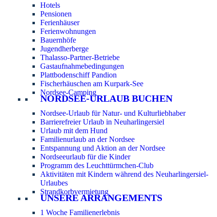
Hotels
Pensionen
Ferienhäuser
Ferienwohnungen
Bauernhöfe
Jugendherberge
Thalasso-Partner-Betriebe
Gastaufnahmebedingungen
Plattbodenschiff Pandion
Fischerhäuschen am Kurpark-See
Nordsee-Camping
NORDSEE-URLAUB BUCHEN
Nordsee-Urlaub für Natur- und Kulturliebhaber
Barrierefreier Urlaub in Neuharlingersiel
Urlaub mit dem Hund
Familienurlaub an der Nordsee
Entspannung und Aktion an der Nordsee
Nordseeurlaub für die Kinder
Programm des Leuchttürmchen-Club
Aktivitäten mit Kindern während des Neuharlingersiel-
Urlaubes
Strandkorbvermietung
UNSERE ARRANGEMENTS
1 Woche Familienerlebnis