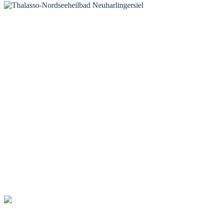
KONTAKT
Tourist-Information Neuharlingersiel
Öffnungszeiten Tourist-Information
Öffnungszeiten Haus des Gastes
Öffnungszeiten Leuchttürmchen-Club
Nordsee-Camping Neuharlingersiel
INFORMATIONEN
Veranstaltungskalender
Prospektbestellung
Newsletter
Wochen-News
Webcams
UNTERKÜNFTE
Hotels
Pensionen
Ferienwohnungen
Ferienhäuser
Bauernhöfe
Jugendherberge
BADEWERK