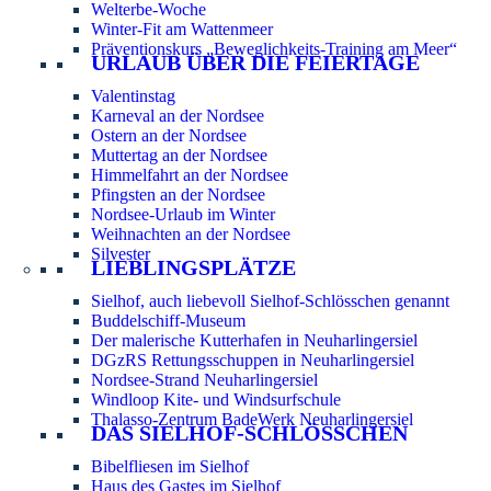
Welterbe-Woche
Winter-Fit am Wattenmeer
Präventionskurs „Beweglichkeits-Training am Meer“
URLAUB ÜBER DIE FEIERTAGE
Valentinstag
Karneval an der Nordsee
Ostern an der Nordsee
Muttertag an der Nordsee
Himmelfahrt an der Nordsee
Pfingsten an der Nordsee
Nordsee-Urlaub im Winter
Weihnachten an der Nordsee
Silvester
LIEBLINGSPLÄTZE
Sielhof, auch liebevoll Sielhof-Schlösschen genannt
Buddelschiff-Museum
Der malerische Kutterhafen in Neuharlingersiel
DGzRS Rettungsschuppen in Neuharlingersiel
Nordsee-Strand Neuharlingersiel
Windloop Kite- und Windsurfschule
Thalasso-Zentrum BadeWerk Neuharlingersiel
DAS SIELHOF-SCHLÖSSCHEN
Bibelfliesen im Sielhof
Haus des Gastes im Sielhof