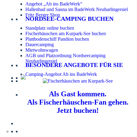
Angebot „Ab ins BadeWerk“
Hallenbad und Sauna im BadeWerk Neuharlingersiel
Fritz Berger Shop
NORDSEE-CAMPING BUCHEN
Standplatz online buchen
Fischerhäuschen am Kurpark-See buchen
Plattbodenschiff Pandion buchen
Dauercamping
Mietwohnwagen
AGB und Platzordnung Nordseecamping
Neuharlingersiel
BESONDERE ANGEBOTE FÜR SIE
Camping-Angebot Ab ins BadeWerk
Als Gast kommen.
Als Fischerhäuschen-Fan gehen.
Jetzt buchen!
Information für Hundebesitzer:
Der Nordsee-
Campingplatz Neuharlingersiel ist ein hundefreier Platz.