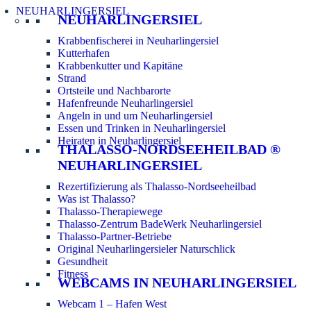
NEUHARLINGERSIEL
NEUHARLINGERSIEL
Krabbenfischerei in Neuharlingersiel
Kutterhafen
Krabbenkutter und Kapitäne
Strand
Ortsteile und Nachbarorte
Hafenfreunde Neuharlingersiel
Angeln in und um Neuharlingersiel
Essen und Trinken in Neuharlingersiel
Heiraten in Neuharlingersiel
THALASSO-NORDSEEHEILBAD ®
NEUHARLINGERSIEL
Rezertifizierung als Thalasso-Nordseeheilbad
Was ist Thalasso?
Thalasso-Therapiewege
Thalasso-Zentrum BadeWerk Neuharlingersiel
Thalasso-Partner-Betriebe
Original Neuharlingersieler Naturschlick
Gesundheit
Fitness
WEBCAMS IN NEUHARLINGERSIEL
Webcam 1 – Hafen West