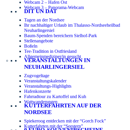
Webcam 2 – Hafen Ost
Webcam 3 – Panorama-Webcam
DIT UN DAT
Tagen an der Nordsee
Ihr nachhaltiger Urlaub im Thalasso-Nordseeheilbad
Neuharlingersiel
Baum-Spenden bereichern Sielhof-Park
Stellenangebote
Boßeln
Tee-Tradition in Ostfriesland
Allgemeinmediziner/in gesucht
VERANSTALTUNGEN IN
NEUHARLINGERSIEL
Zugvogeltage
Veranstaltungskalender
Veranstaltungs-Highlights
Hafenkonzerte
Fahrradtour zu Kartoffel und Kuh
Wattwanderungen
KUTTERFAHRTEN AUF DER
NORDSEE
Spiekeroog entdecken mit der “Gorch Fock”
Kutterfahrten mit der “Seestern”
0 EURO-SOUVENIRSCHEINE