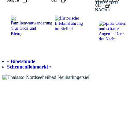
TIERE DER
Uhr
NACHT
«
Bibelstunde
Scheunenflohmarkt
»
KONTAKT
Tourist-Information Neuharlingersiel
Öffnungszeiten Tourist-Information
Öffnungszeiten Haus des Gastes
Öffnungszeiten Leuchttürmchen-Club
Nordsee-Camping Neuharlingersiel
INFORMATIONEN
Veranstaltungskalender
Prospektbestellung
Newsletter