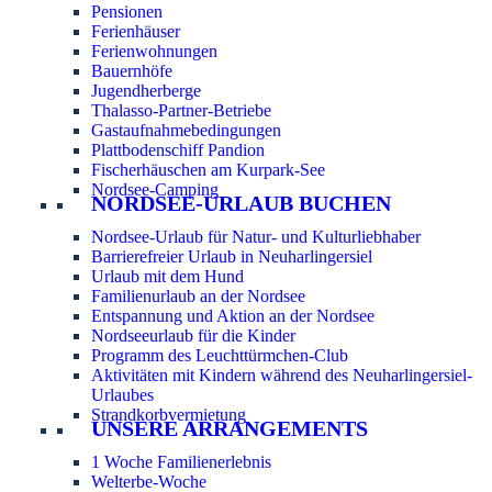
Pensionen
Ferienhäuser
Ferienwohnungen
Bauernhöfe
Jugendherberge
Thalasso-Partner-Betriebe
Gastaufnahmebedingungen
Plattbodenschiff Pandion
Fischerhäuschen am Kurpark-See
Nordsee-Camping
NORDSEE-URLAUB BUCHEN
Nordsee-Urlaub für Natur- und Kulturliebhaber
Barrierefreier Urlaub in Neuharlingersiel
Urlaub mit dem Hund
Familienurlaub an der Nordsee
Entspannung und Aktion an der Nordsee
Nordseeurlaub für die Kinder
Programm des Leuchttürmchen-Club
Aktivitäten mit Kindern während des Neuharlingersiel-
Urlaubes
Strandkorbvermietung
UNSERE ARRANGEMENTS
1 Woche Familienerlebnis
Welterbe-Woche