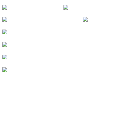
FOLGE UNS
© 2026
Kurverein Neuharlingersiel e.V.
|
Impressum
|
Datenschutz
|
Erklärung zur Barrierefreiheit
|
Stellenangebote
|
Presse
|
Vermieterbereich