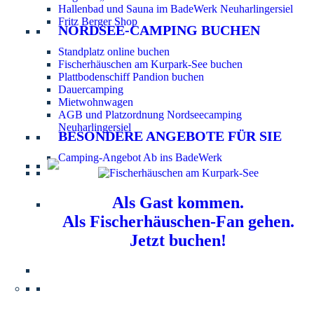
Hallenbad und Sauna im BadeWerk Neuharlingersiel
Fritz Berger Shop
NORDSEE-CAMPING BUCHEN
Standplatz online buchen
Fischerhäuschen am Kurpark-See buchen
Plattbodenschiff Pandion buchen
Dauercamping
Mietwohnwagen
AGB und Platzordnung Nordseecamping
Neuharlingersiel
BESONDERE ANGEBOTE FÜR SIE
Camping-Angebot Ab ins BadeWerk
Als Gast kommen.
Als Fischerhäuschen-Fan gehen.
Jetzt buchen!
Information für Hundebesitzer:
Der Nordsee-
Campingplatz Neuharlingersiel ist ein hundefreier Platz.