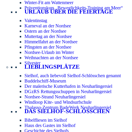
Winter-Fit am Wattenmeer
Präventionskurs „Beweglichkeits-Training am Meer“
URLAUB ÜBER DIE FEIERTAGE
Valentinstag
Karneval an der Nordsee
Ostern an der Nordsee
Muttertag an der Nordsee
Himmelfahrt an der Nordsee
Pfingsten an der Nordsee
Nordsee-Urlaub im Winter
Weihnachten an der Nordsee
Silvester
LIEBLINGSPLÄTZE
Sielhof, auch liebevoll Sielhof-Schlösschen genannt
Buddelschiff-Museum
Der malerische Kutterhafen in Neuharlingersiel
DGzRS Rettungsschuppen in Neuharlingersiel
Nordsee-Strand Neuharlingersiel
Windloop Kite- und Windsurfschule
Thalasso-Zentrum BadeWerk Neuharlingersiel
DAS SIELHOF-SCHLÖSSCHEN
Bibelfliesen im Sielhof
Haus des Gastes im Sielhof
Geschichte des Sielhofs