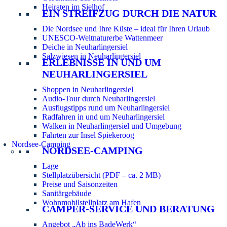
Heiraten im Sielhof
EIN STREIFZUG DURCH DIE NATUR
Die Nordsee und Ihre Küste – ideal für Ihren Urlaub
UNESCO-Weltnaturerbe Wattenmeer
Deiche in Neuharlingersiel
Salzwiesen in Neuharlingersiel
ERLEBNISSE IN UND UM
NEUHARLINGERSIEL
Shoppen in Neuharlingersiel
Audio-Tour durch Neuharlingersiel
Ausflugstipps rund um Neuharlingersiel
Radfahren in und um Neuharlingersiel
Walken in Neuharlingersiel und Umgebung
Fahrten zur Insel Spiekeroog
Nordsee-Camping
NORDSEE-CAMPING
Lage
Stellplatzübersicht (PDF – ca. 2 MB)
Preise und Saisonzeiten
Sanitärgebäude
Wohnmobilstellplatz am Hafen
CAMPER-SERVICE UND BERATUNG
Angebot „Ab ins BadeWerk“