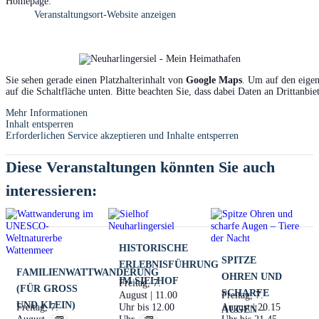
Homepage:
Veranstaltungsort-Website anzeigen
Sie sehen gerade einen Platzhalterinhalt von
Google Maps
. Um auf den eigen
auf die Schaltfläche unten. Bitte beachten Sie, dass dabei Daten an Drittanbi
Mehr Informationen
Inhalt entsperren
Erforderlichen Service akzeptieren und Inhalte entsperren
Diese Veranstaltungen könnten Sie auch
interessieren:
HISTORISCHE
SPITZE
ERLEBNISFÜHRUNG
FAMILIENWATTWANDERUNG
OHREN UND
IM SIELHOF
Freitag, 7.
(FÜR GROSS U
SCHARFE
August | 11.00
Freitag, 7.
ND KLEIN)
Freitag, 7.
Uhr
bis
12.00
August | 20.15
AUGEN –
Uhr
bis
21.45
August
Uhr