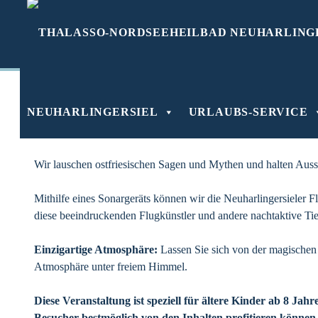
Zum
SCHLAGWORT:
ENTDECKUNGSTOUR
Inhalt
springen
NEUHARLINGERSIEL
URLAUBS-SERVICE
Kurz vor der Dämmerung starten wir an der Tourist-Info zu uns
den Sielhof-Park.
Wir lauschen ostfriesischen Sagen und Mythen und halten Auss
Mithilfe eines Sonargeräts können wir die Neuharlingersieler Fl
diese beeindruckenden Flugkünstler und andere nachtaktive Tie
Einzigartige Atmosphäre:
Lassen Sie sich von der magischen 
Atmosphäre unter freiem Himmel.
Diese Veranstaltung ist speziell für ältere Kinder ab 8 Jah
Besucher bestmöglich von den Inhalten profitieren können