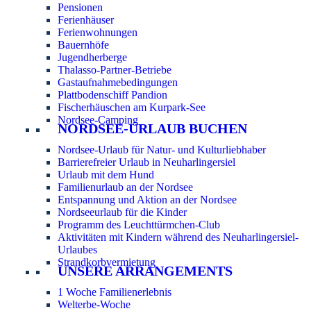
Pensionen
Ferienhäuser
Ferienwohnungen
Bauernhöfe
Jugendherberge
Thalasso-Partner-Betriebe
Gastaufnahmebedingungen
Plattbodenschiff Pandion
Fischerhäuschen am Kurpark-See
Nordsee-Camping
NORDSEE-URLAUB BUCHEN
Nordsee-Urlaub für Natur- und Kulturliebhaber
Barrierefreier Urlaub in Neuharlingersiel
Urlaub mit dem Hund
Familienurlaub an der Nordsee
Entspannung und Aktion an der Nordsee
Nordseeurlaub für die Kinder
Programm des Leuchttürmchen-Club
Aktivitäten mit Kindern während des Neuharlingersiel-
Urlaubes
Strandkorbvermietung
UNSERE ARRANGEMENTS
1 Woche Familienerlebnis
Welterbe-Woche