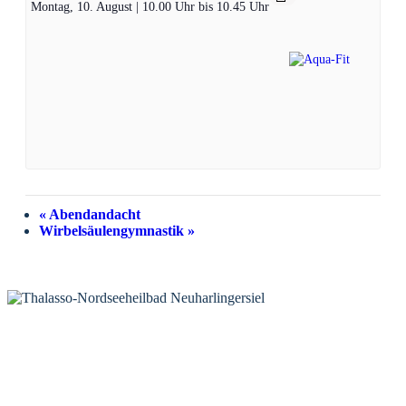
Montag, 10. August | 10.00 Uhr
bis
10.45 Uhr
«
Abendandacht
Wirbelsäulengymnastik
»
KONTAKT
Tourist-Information Neuharlingersiel
Öffnungszeiten Tourist-Information
Öffnungszeiten Haus des Gastes
Öffnungszeiten Leuchttürmchen-Club
Nordsee-Camping Neuharlingersiel