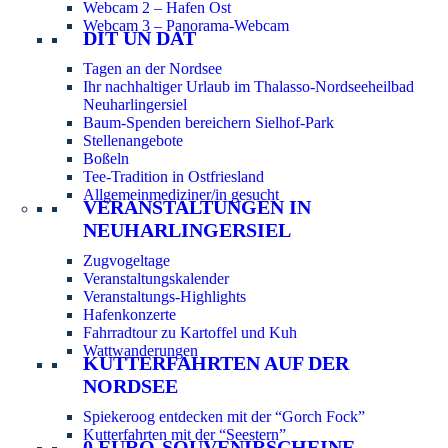
Webcam 2 – Hafen Ost
Webcam 3 – Panorama-Webcam
DIT UN DAT
Tagen an der Nordsee
Ihr nachhaltiger Urlaub im Thalasso-Nordseeheilbad
Neuharlingersiel
Baum-Spenden bereichern Sielhof-Park
Stellenangebote
Boßeln
Tee-Tradition in Ostfriesland
Allgemeinmediziner/in gesucht
VERANSTALTUNGEN IN
NEUHARLINGERSIEL
Zugvogeltage
Veranstaltungskalender
Veranstaltungs-Highlights
Hafenkonzerte
Fahrradtour zu Kartoffel und Kuh
Wattwanderungen
KUTTERFAHRTEN AUF DER
NORDSEE
Spiekeroog entdecken mit der “Gorch Fock”
Kutterfahrten mit der “Seestern”
0 EURO-SOUVENIRSCHEINE