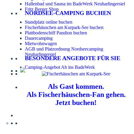
Hallenbad und Sauna im BadeWerk Neuharlingersiel
Fritz Berger Shop
NORDSEE-CAMPING BUCHEN
Standplatz online buchen
Fischerhäuschen am Kurpark-See buchen
Plattbodenschiff Pandion buchen
Dauercamping
Mietwohnwagen
AGB und Platzordnung Nordseecamping
Neuharlingersiel
BESONDERE ANGEBOTE FÜR SIE
Camping-Angebot Ab ins BadeWerk
Als Gast kommen.
Als Fischerhäuschen-Fan gehen.
Jetzt buchen!
Information für Hundebesitzer:
Der Nordsee-
Campingplatz Neuharlingersiel ist ein hundefreier Platz.