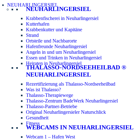
NEUHARLINGERSIEL
NEUHARLINGERSIEL
Krabbenfischerei in Neuharlingersiel
Kutterhafen
Krabbenkutter und Kapitäne
Strand
Ortsteile und Nachbarorte
Hafenfreunde Neuharlingersiel
Angeln in und um Neuharlingersiel
Essen und Trinken in Neuharlingersiel
Heiraten in Neuharlingersiel
THALASSO-NORDSEEHEILBAD ®
NEUHARLINGERSIEL
Rezertifizierung als Thalasso-Nordseeheilbad
Was ist Thalasso?
Thalasso-Therapiewege
Thalasso-Zentrum BadeWerk Neuharlingersiel
Thalasso-Partner-Betriebe
Original Neuharlingersieler Naturschlick
Gesundheit
Fitness
WEBCAMS IN NEUHARLINGERSIEL
Webcam 1 – Hafen West