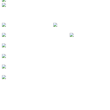
FOLGE UNS
© 2026
Kurverein Neuharlingersiel e.V.
|
Impressum
|
Datenschutz
|
Erklärung zur Barrierefreiheit
|
Stellenangebote
|
Presse
|
Vermieterbereich