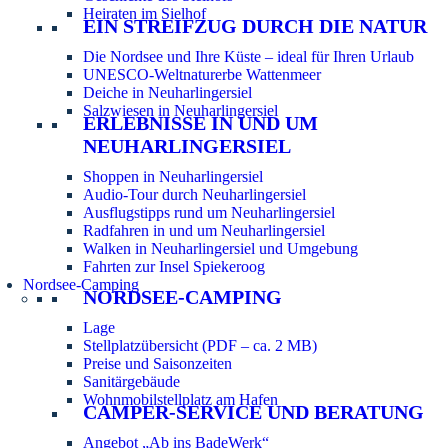
Heiraten im Sielhof
EIN STREIFZUG DURCH DIE NATUR
Die Nordsee und Ihre Küste – ideal für Ihren Urlaub
UNESCO-Weltnaturerbe Wattenmeer
Deiche in Neuharlingersiel
Salzwiesen in Neuharlingersiel
ERLEBNISSE IN UND UM
NEUHARLINGERSIEL
Shoppen in Neuharlingersiel
Audio-Tour durch Neuharlingersiel
Ausflugstipps rund um Neuharlingersiel
Radfahren in und um Neuharlingersiel
Walken in Neuharlingersiel und Umgebung
Fahrten zur Insel Spiekeroog
Nordsee-Camping
NORDSEE-CAMPING
Lage
Stellplatzübersicht (PDF – ca. 2 MB)
Preise und Saisonzeiten
Sanitärgebäude
Wohnmobilstellplatz am Hafen
CAMPER-SERVICE UND BERATUNG
Angebot „Ab ins BadeWerk“