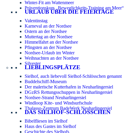
Winter-Fit am Wattenmeer
Präventionskurs „Beweglichkeits-Training am Meer“
URLAUB ÜBER DIE FEIERTAGE
Valentinstag
Karneval an der Nordsee
Ostern an der Nordsee
Muttertag an der Nordsee
Himmelfahrt an der Nordsee
Pfingsten an der Nordsee
Nordsee-Urlaub im Winter
Weihnachten an der Nordsee
Silvester
LIEBLINGSPLÄTZE
Sielhof, auch liebevoll Sielhof-Schlösschen genannt
Buddelschiff-Museum
Der malerische Kutterhafen in Neuharlingersiel
DGzRS Rettungsschuppen in Neuharlingersiel
Nordsee-Strand Neuharlingersiel
Windloop Kite- und Windsurfschule
Thalasso-Zentrum BadeWerk Neuharlingersiel
DAS SIELHOF-SCHLÖSSCHEN
Bibelfliesen im Sielhof
Haus des Gastes im Sielhof
Geschichte des Sielhofs