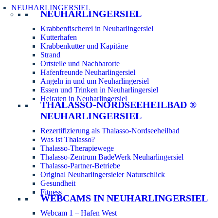
NEUHARLINGERSIEL
NEUHARLINGERSIEL
Krabbenfischerei in Neuharlingersiel
Kutterhafen
Krabbenkutter und Kapitäne
Strand
Ortsteile und Nachbarorte
Hafenfreunde Neuharlingersiel
Angeln in und um Neuharlingersiel
Essen und Trinken in Neuharlingersiel
Heiraten in Neuharlingersiel
THALASSO-NORDSEEHEILBAD ®
NEUHARLINGERSIEL
Rezertifizierung als Thalasso-Nordseeheilbad
Was ist Thalasso?
Thalasso-Therapiewege
Thalasso-Zentrum BadeWerk Neuharlingersiel
Thalasso-Partner-Betriebe
Original Neuharlingersieler Naturschlick
Gesundheit
Fitness
WEBCAMS IN NEUHARLINGERSIEL
Webcam 1 – Hafen West