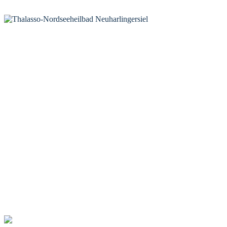
KONTAKT
Tourist-Information Neuharlingersiel
Öffnungszeiten Tourist-Information
Öffnungszeiten Haus des Gastes
Öffnungszeiten Leuchttürmchen-Club
Nordsee-Camping Neuharlingersiel
INFORMATIONEN
Veranstaltungskalender
Prospektbestellung
Newsletter
Wochen-News
Webcams
UNTERKÜNFTE
Hotels
Pensionen
Ferienwohnungen
Ferienhäuser
Bauernhöfe
Jugendherberge
BADEWERK