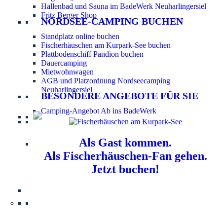
Hallenbad und Sauna im BadeWerk Neuharlingersiel
Fritz Berger Shop
NORDSEE-CAMPING BUCHEN
Standplatz online buchen
Fischerhäuschen am Kurpark-See buchen
Plattbodenschiff Pandion buchen
Dauercamping
Mietwohnwagen
AGB und Platzordnung Nordseecamping
Neuharlingersiel
BESONDERE ANGEBOTE FÜR SIE
Camping-Angebot Ab ins BadeWerk
Als Gast kommen.
Als Fischerhäuschen-Fan gehen.
Jetzt buchen!
Information für Hundebesitzer:
Der Nordsee-
Campingplatz Neuharlingersiel ist ein hundefreier Platz.