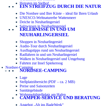
Heiraten im Sielhof
EIN STREIFZUG DURCH DIE NATUR
Die Nordsee und Ihre Küste – ideal für Ihren Urlaub
UNESCO-Weltnaturerbe Wattenmeer
Deiche in Neuharlingersiel
Salzwiesen in Neuharlingersiel
ERLEBNISSE IN UND UM
NEUHARLINGERSIEL
Shoppen in Neuharlingersiel
Audio-Tour durch Neuharlingersiel
Ausflugstipps rund um Neuharlingersiel
Radfahren in und um Neuharlingersiel
Walken in Neuharlingersiel und Umgebung
Fahrten zur Insel Spiekeroog
Nordsee-Camping
NORDSEE-CAMPING
Lage
Stellplatzübersicht (PDF – ca. 2 MB)
Preise und Saisonzeiten
Sanitärgebäude
Wohnmobilstellplatz am Hafen
CAMPER-SERVICE UND BERATUNG
Angebot „Ab ins BadeWerk“