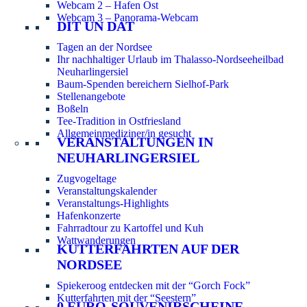
Webcam 2 – Hafen Ost
Webcam 3 – Panorama-Webcam
DIT UN DAT
Tagen an der Nordsee
Ihr nachhaltiger Urlaub im Thalasso-Nordseeheilbad
Neuharlingersiel
Baum-Spenden bereichern Sielhof-Park
Stellenangebote
Boßeln
Tee-Tradition in Ostfriesland
Allgemeinmediziner/in gesucht
VERANSTALTUNGEN IN
NEUHARLINGERSIEL
Zugvogeltage
Veranstaltungskalender
Veranstaltungs-Highlights
Hafenkonzerte
Fahrradtour zu Kartoffel und Kuh
Wattwanderungen
KUTTERFAHRTEN AUF DER
NORDSEE
Spiekeroog entdecken mit der “Gorch Fock”
Kutterfahrten mit der “Seestern”
0 EURO-SOUVENIRSCHEINE