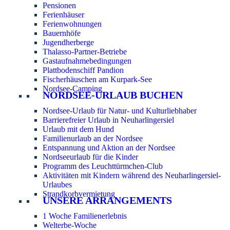
Pensionen
Ferienhäuser
Ferienwohnungen
Bauernhöfe
Jugendherberge
Thalasso-Partner-Betriebe
Gastaufnahmebedingungen
Plattbodenschiff Pandion
Fischerhäuschen am Kurpark-See
Nordsee-Camping
NORDSEE-URLAUB BUCHEN
Nordsee-Urlaub für Natur- und Kulturliebhaber
Barrierefreier Urlaub in Neuharlingersiel
Urlaub mit dem Hund
Familienurlaub an der Nordsee
Entspannung und Aktion an der Nordsee
Nordseeurlaub für die Kinder
Programm des Leuchttürmchen-Club
Aktivitäten mit Kindern während des Neuharlingersiel-
Urlaubes
Strandkorbvermietung
UNSERE ARRANGEMENTS
1 Woche Familienerlebnis
Welterbe-Woche