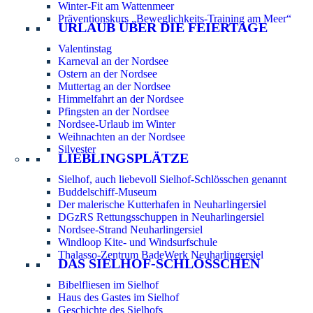
Winter-Fit am Wattenmeer
Präventionskurs „Beweglichkeits-Training am Meer“
URLAUB ÜBER DIE FEIERTAGE
Valentinstag
Karneval an der Nordsee
Ostern an der Nordsee
Muttertag an der Nordsee
Himmelfahrt an der Nordsee
Pfingsten an der Nordsee
Nordsee-Urlaub im Winter
Weihnachten an der Nordsee
Silvester
LIEBLINGSPLÄTZE
Sielhof, auch liebevoll Sielhof-Schlösschen genannt
Buddelschiff-Museum
Der malerische Kutterhafen in Neuharlingersiel
DGzRS Rettungsschuppen in Neuharlingersiel
Nordsee-Strand Neuharlingersiel
Windloop Kite- und Windsurfschule
Thalasso-Zentrum BadeWerk Neuharlingersiel
DAS SIELHOF-SCHLÖSSCHEN
Bibelfliesen im Sielhof
Haus des Gastes im Sielhof
Geschichte des Sielhofs