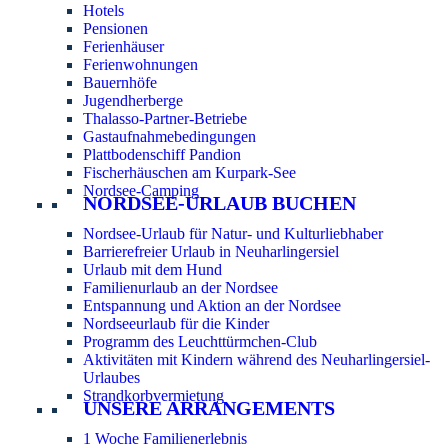
Hotels
Pensionen
Ferienhäuser
Ferienwohnungen
Bauernhöfe
Jugendherberge
Thalasso-Partner-Betriebe
Gastaufnahmebedingungen
Plattbodenschiff Pandion
Fischerhäuschen am Kurpark-See
Nordsee-Camping
NORDSEE-URLAUB BUCHEN
Nordsee-Urlaub für Natur- und Kulturliebhaber
Barrierefreier Urlaub in Neuharlingersiel
Urlaub mit dem Hund
Familienurlaub an der Nordsee
Entspannung und Aktion an der Nordsee
Nordseeurlaub für die Kinder
Programm des Leuchttürmchen-Club
Aktivitäten mit Kindern während des Neuharlingersiel-
Urlaubes
Strandkorbvermietung
UNSERE ARRANGEMENTS
1 Woche Familienerlebnis