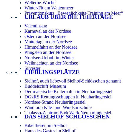
Welterbe-Woche
Winter-Fit am Wattenmeer
Präventionskurs „Beweglichkeits-Training am Meer“
URLAUB ÜBER DIE FEIERTAGE
Valentinstag
Karneval an der Nordsee
Ostern an der Nordsee
Muttertag an der Nordsee
Himmelfahrt an der Nordsee
Pfingsten an der Nordsee
Nordsee-Urlaub im Winter
Weihnachten an der Nordsee
Silvester
LIEBLINGSPLÄTZE
Sielhof, auch liebevoll Sielhof-Schlösschen genannt
Buddelschiff-Museum
Der malerische Kutterhafen in Neuharlingersiel
DGzRS Rettungsschuppen in Neuharlingersiel
Nordsee-Strand Neuharlingersiel
Windloop Kite- und Windsurfschule
Thalasso-Zentrum BadeWerk Neuharlingersiel
DAS SIELHOF-SCHLÖSSCHEN
Bibelfliesen im Sielhof
Haus des Gastes im Sielhof