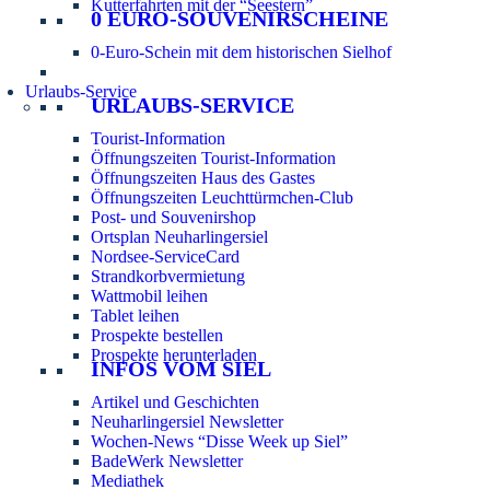
Kutterfahrten mit der “Seestern”
0 EURO-SOUVENIRSCHEINE
0-Euro-Schein mit dem historischen Sielhof
Urlaubs-Service
URLAUBS-SERVICE
Tourist-Information
Öffnungszeiten Tourist-Information
Öffnungszeiten Haus des Gastes
Öffnungszeiten Leuchttürmchen-Club
Post- und Souvenirshop
Ortsplan Neuharlingersiel
Nordsee-ServiceCard
Strandkorbvermietung
Wattmobil leihen
Tablet leihen
Prospekte bestellen
Prospekte herunterladen
INFOS VOM SIEL
Artikel und Geschichten
Neuharlingersiel Newsletter
Wochen-News “Disse Week up Siel”
BadeWerk Newsletter
Mediathek