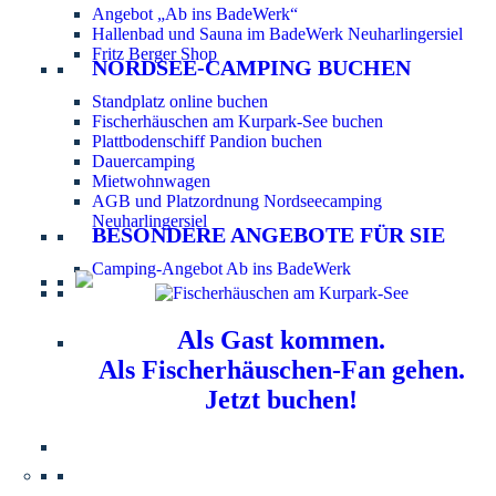
Angebot „Ab ins BadeWerk“
Hallenbad und Sauna im BadeWerk Neuharlingersiel
Fritz Berger Shop
NORDSEE-CAMPING BUCHEN
Standplatz online buchen
Fischerhäuschen am Kurpark-See buchen
Plattbodenschiff Pandion buchen
Dauercamping
Mietwohnwagen
AGB und Platzordnung Nordseecamping
Neuharlingersiel
BESONDERE ANGEBOTE FÜR SIE
Camping-Angebot Ab ins BadeWerk
Als Gast kommen.
Als Fischerhäuschen-Fan gehen.
Jetzt buchen!
Information für Hundebesitzer:
Der Nordsee-
Campingplatz Neuharlingersiel ist ein hundefreier Platz.