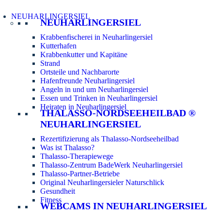
NEUHARLINGERSIEL
NEUHARLINGERSIEL
Krabbenfischerei in Neuharlingersiel
Kutterhafen
Krabbenkutter und Kapitäne
Strand
Ortsteile und Nachbarorte
Hafenfreunde Neuharlingersiel
Angeln in und um Neuharlingersiel
Essen und Trinken in Neuharlingersiel
Heiraten in Neuharlingersiel
THALASSO-NORDSEEHEILBAD ®
NEUHARLINGERSIEL
Rezertifizierung als Thalasso-Nordseeheilbad
Was ist Thalasso?
Thalasso-Therapiewege
Thalasso-Zentrum BadeWerk Neuharlingersiel
Thalasso-Partner-Betriebe
Original Neuharlingersieler Naturschlick
Gesundheit
Fitness
WEBCAMS IN NEUHARLINGERSIEL