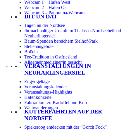
Webcam 1 – Hafen West
Webcam 2 – Hafen Ost
Webcam 3 – Panorama-Webcam
DIT UN DAT
Tagen an der Nordsee
Ihr nachhaltiger Urlaub im Thalasso-Nordseeheilbad
Neuharlingersiel
Baum-Spenden bereichern Sielhof-Park
Stellenangebote
Boßeln
Tee-Tradition in Ostfriesland
Allgemeinmediziner/in gesucht
VERANSTALTUNGEN IN
NEUHARLINGERSIEL
Zugvogeltage
Veranstaltungskalender
Veranstaltungs-Highlights
Hafenkonzerte
Fahrradtour zu Kartoffel und Kuh
Wattwanderungen
KUTTERFAHRTEN AUF DER
NORDSEE
Spiekeroog entdecken mit der “Gorch Fock”