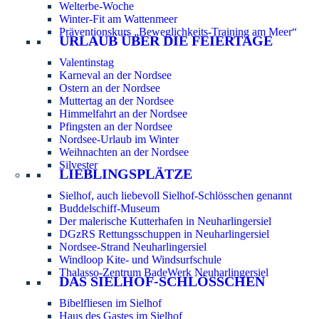
Welterbe-Woche
Winter-Fit am Wattenmeer
Präventionskurs „Beweglichkeits-Training am Meer“
URLAUB ÜBER DIE FEIERTAGE
Valentinstag
Karneval an der Nordsee
Ostern an der Nordsee
Muttertag an der Nordsee
Himmelfahrt an der Nordsee
Pfingsten an der Nordsee
Nordsee-Urlaub im Winter
Weihnachten an der Nordsee
Silvester
LIEBLINGSPLÄTZE
Sielhof, auch liebevoll Sielhof-Schlösschen genannt
Buddelschiff-Museum
Der malerische Kutterhafen in Neuharlingersiel
DGzRS Rettungsschuppen in Neuharlingersiel
Nordsee-Strand Neuharlingersiel
Windloop Kite- und Windsurfschule
Thalasso-Zentrum BadeWerk Neuharlingersiel
DAS SIELHOF-SCHLÖSSCHEN
Bibelfliesen im Sielhof
Haus des Gastes im Sielhof