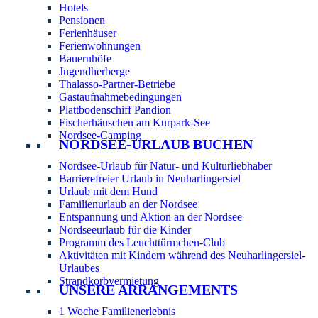
Hotels
Pensionen
Ferienhäuser
Ferienwohnungen
Bauernhöfe
Jugendherberge
Thalasso-Partner-Betriebe
Gastaufnahmebedingungen
Plattbodenschiff Pandion
Fischerhäuschen am Kurpark-See
Nordsee-Camping
NORDSEE-URLAUB BUCHEN
Nordsee-Urlaub für Natur- und Kulturliebhaber
Barrierefreier Urlaub in Neuharlingersiel
Urlaub mit dem Hund
Familienurlaub an der Nordsee
Entspannung und Aktion an der Nordsee
Nordseeurlaub für die Kinder
Programm des Leuchttürmchen-Club
Aktivitäten mit Kindern während des Neuharlingersiel-
Urlaubes
Strandkorbvermietung
UNSERE ARRANGEMENTS
1 Woche Familienerlebnis