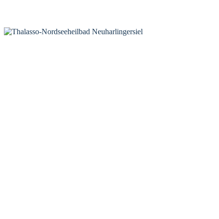
KONTAKT
Tourist-Information Neuharlingersiel
Öffnungszeiten Tourist-Information
Öffnungszeiten Haus des Gastes
Öffnungszeiten Leuchttürmchen-Club
Nordsee-Camping Neuharlingersiel
INFORMATIONEN
Veranstaltungskalender
Prospektbestellung
Newsletter
Wochen-News
Webcams
UNTERKÜNFTE
Hotels
Pensionen
Ferienwohnungen
Ferienhäuser
Bauernhöfe
Jugendherberge
BADEWERK