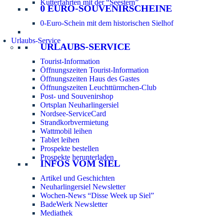
Kutterfahrten mit der “Seestern”
0 EURO-SOUVENIRSCHEINE
0-Euro-Schein mit dem historischen Sielhof
Urlaubs-Service
URLAUBS-SERVICE
Tourist-Information
Öffnungszeiten Tourist-Information
Öffnungszeiten Haus des Gastes
Öffnungszeiten Leuchttürmchen-Club
Post- und Souvenirshop
Ortsplan Neuharlingersiel
Nordsee-ServiceCard
Strandkorbvermietung
Wattmobil leihen
Tablet leihen
Prospekte bestellen
Prospekte herunterladen
INFOS VOM SIEL
Artikel und Geschichten
Neuharlingersiel Newsletter
Wochen-News “Disse Week up Siel”
BadeWerk Newsletter
Mediathek