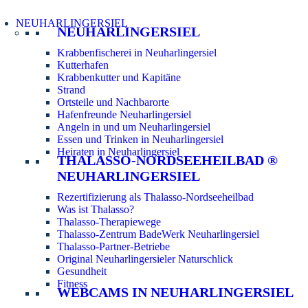
NEUHARLINGERSIEL
NEUHARLINGERSIEL
Krabbenfischerei in Neuharlingersiel
Kutterhafen
Krabbenkutter und Kapitäne
Strand
Ortsteile und Nachbarorte
Hafenfreunde Neuharlingersiel
Angeln in und um Neuharlingersiel
Essen und Trinken in Neuharlingersiel
Heiraten in Neuharlingersiel
THALASSO-NORDSEEHEILBAD ®
NEUHARLINGERSIEL
Rezertifizierung als Thalasso-Nordseeheilbad
Was ist Thalasso?
Thalasso-Therapiewege
Thalasso-Zentrum BadeWerk Neuharlingersiel
Thalasso-Partner-Betriebe
Original Neuharlingersieler Naturschlick
Gesundheit
Fitness
WEBCAMS IN NEUHARLINGERSIEL