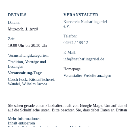
DETAILS
VERANSTALTER
Kurverein Neuharlingersiel
Datum:
e.V.
Mittwoch, 1. April
Telefon:
Zeit:
04974 / 188 12
19.00 Uhr bis 20.30 Uhr
E-Mail:
Veranstaltungskategorien:
info@neuharlingersiel.de
Tradition
,
Vorträge und
Lesungen
Homepage:
Veranstaltung-Tags:
Veranstalter-Website anzeigen
Gorch Fock
,
Küstenfischerei
,
Wandel
,
Wilhelm Jacobs
Sie sehen gerade einen Platzhalterinhalt von
Google Maps
. Um auf den ei
auf die Schaltfläche unten. Bitte beachten Sie, dass dabei Daten an Dritt
Mehr Informationen
Inhalt entsperren