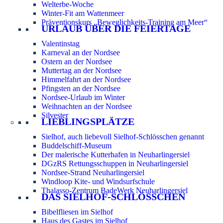
Welterbe-Woche
Winter-Fit am Wattenmeer
Präventionskurs „Beweglichkeits-Training am Meer“
URLAUB ÜBER DIE FEIERTAGE
Valentinstag
Karneval an der Nordsee
Ostern an der Nordsee
Muttertag an der Nordsee
Himmelfahrt an der Nordsee
Pfingsten an der Nordsee
Nordsee-Urlaub im Winter
Weihnachten an der Nordsee
Silvester
LIEBLINGSPLÄTZE
Sielhof, auch liebevoll Sielhof-Schlösschen genannt
Buddelschiff-Museum
Der malerische Kutterhafen in Neuharlingersiel
DGzRS Rettungsschuppen in Neuharlingersiel
Nordsee-Strand Neuharlingersiel
Windloop Kite- und Windsurfschule
Thalasso-Zentrum BadeWerk Neuharlingersiel
DAS SIELHOF-SCHLÖSSCHEN
Bibelfliesen im Sielhof
Haus des Gastes im Sielhof