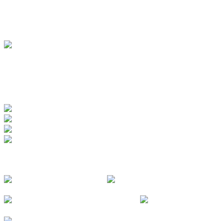
Bauernhöfe
Jugendherberge
BADEWERK
www.badewerk.de
ZERTIFIZIERUNGEN
FOLGE UNS