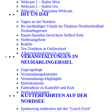
Webcam 1 – Hafen West
Webcam 2 – Hafen Ost
Webcam 3 – Panorama-Webcam
DIT UN DAT
Tagen an der Nordsee
Ihr nachhaltiger Urlaub im Thalasso-Nordseeheilbad
Neuharlingersiel
Baum-Spenden bereichern Sielhof-Park
Stellenangebote
Boßeln
Tee-Tradition in Ostfriesland
Allgemeinmediziner/in gesucht
VERANSTALTUNGEN IN
NEUHARLINGERSIEL
Zugvogeltage
Veranstaltungskalender
Veranstaltungs-Highlights
Hafenkonzerte
Fahrradtour zu Kartoffel und Kuh
Wattwanderungen
KUTTERFAHRTEN AUF DER
NORDSEE
Spiekeroog entdecken mit der “Gorch Fock”