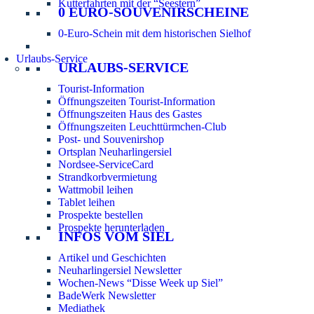
Kutterfahrten mit der “Seestern”
0 EURO-SOUVENIRSCHEINE
0-Euro-Schein mit dem historischen Sielhof
Urlaubs-Service
URLAUBS-SERVICE
Tourist-Information
Öffnungszeiten Tourist-Information
Öffnungszeiten Haus des Gastes
Öffnungszeiten Leuchttürmchen-Club
Post- und Souvenirshop
Ortsplan Neuharlingersiel
Nordsee-ServiceCard
Strandkorbvermietung
Wattmobil leihen
Tablet leihen
Prospekte bestellen
Prospekte herunterladen
INFOS VOM SIEL
Artikel und Geschichten
Neuharlingersiel Newsletter
Wochen-News “Disse Week up Siel”
BadeWerk Newsletter
Mediathek