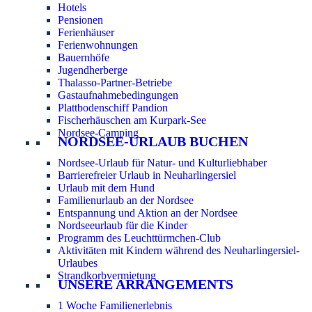
Hotels
Pensionen
Ferienhäuser
Ferienwohnungen
Bauernhöfe
Jugendherberge
Thalasso-Partner-Betriebe
Gastaufnahmebedingungen
Plattbodenschiff Pandion
Fischerhäuschen am Kurpark-See
Nordsee-Camping
NORDSEE-URLAUB BUCHEN
Nordsee-Urlaub für Natur- und Kulturliebhaber
Barrierefreier Urlaub in Neuharlingersiel
Urlaub mit dem Hund
Familienurlaub an der Nordsee
Entspannung und Aktion an der Nordsee
Nordseeurlaub für die Kinder
Programm des Leuchttürmchen-Club
Aktivitäten mit Kindern während des Neuharlingersiel-
Urlaubes
Strandkorbvermietung
UNSERE ARRANGEMENTS
1 Woche Familienerlebnis