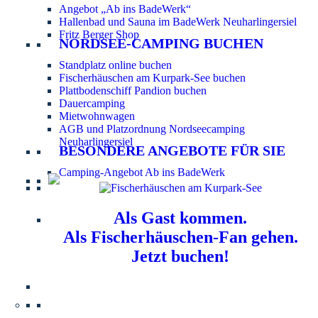
Angebot „Ab ins BadeWerk“
Hallenbad und Sauna im BadeWerk Neuharlingersiel
Fritz Berger Shop
NORDSEE-CAMPING BUCHEN
Standplatz online buchen
Fischerhäuschen am Kurpark-See buchen
Plattbodenschiff Pandion buchen
Dauercamping
Mietwohnwagen
AGB und Platzordnung Nordseecamping
Neuharlingersiel
BESONDERE ANGEBOTE FÜR SIE
Camping-Angebot Ab ins BadeWerk
Als Gast kommen.
Als Fischerhäuschen-Fan gehen.
Jetzt buchen!
Information für Hundebesitzer:
Der Nordsee-
Campingplatz Neuharlingersiel ist ein hundefreier Platz.