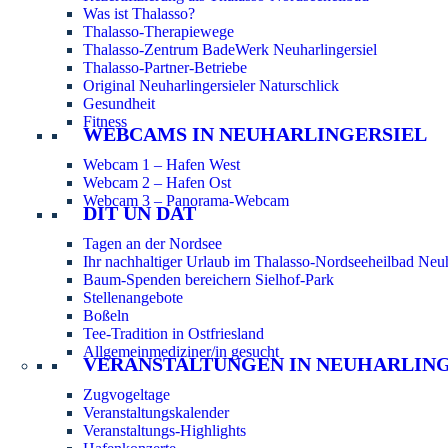
Was ist Thalasso?
Thalasso-Therapiewege
Thalasso-Zentrum BadeWerk Neuharlingersiel
Thalasso-Partner-Betriebe
Original Neuharlingersieler Naturschlick
Gesundheit
Fitness
WEBCAMS IN NEUHARLINGERSIEL
Webcam 1 – Hafen West
Webcam 2 – Hafen Ost
Webcam 3 – Panorama-Webcam
DIT UN DAT
Tagen an der Nordsee
Ihr nachhaltiger Urlaub im Thalasso-Nordseeheilbad Neuh
Baum-Spenden bereichern Sielhof-Park
Stellenangebote
Boßeln
Tee-Tradition in Ostfriesland
Allgemeinmediziner/in gesucht
VERANSTALTUNGEN IN NEUHARLIN
Zugvogeltage
Veranstaltungskalender
Veranstaltungs-Highlights