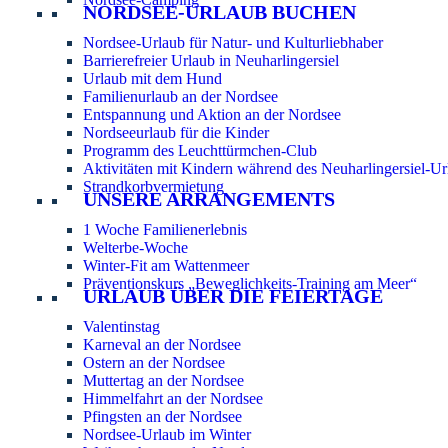
NORDSEE-URLAUB BUCHEN
Nordsee-Urlaub für Natur- und Kulturliebhaber
Barrierefreier Urlaub in Neuharlingersiel
Urlaub mit dem Hund
Familienurlaub an der Nordsee
Entspannung und Aktion an der Nordsee
Nordseeurlaub für die Kinder
Programm des Leuchttürmchen-Club
Aktivitäten mit Kindern während des Neuharlingersiel-Ur
Strandkorbvermietung
UNSERE ARRANGEMENTS
1 Woche Familienerlebnis
Welterbe-Woche
Winter-Fit am Wattenmeer
Präventionskurs „Beweglichkeits-Training am Meer“
URLAUB ÜBER DIE FEIERTAGE
Valentinstag
Karneval an der Nordsee
Ostern an der Nordsee
Muttertag an der Nordsee
Himmelfahrt an der Nordsee
Pfingsten an der Nordsee
Nordsee-Urlaub im Winter