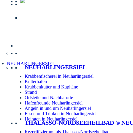
Informatio
NEUHARLINGERSIEL
NEUHARLINGERSIEL
Krabbenfischerei in Neuharlingersiel
Kutterhafen
Krabbenkutter und Kapitäne
Strand
Ortsteile und Nachbarorte
Hafenfreunde Neuharlingersiel
Angeln in und um Neuharlingersiel
Essen und Trinken in Neuharlingersiel
Heiraten in Neuharlingersiel
THALASSO-NORDSEEHEILBAD ® NE
Rezertifizierung als Thalasso-Nordseeheilbad