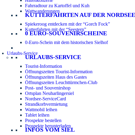
Hafenkonzerte
Fahrradtour zu Kartoffel und Kuh
Wattwanderungen
KUTTERFAHRTEN AUF DER NORDSE
Spiekeroog entdecken mit der “Gorch Fock”
Kutterfahrten mit der “Seestern”
0 EURO-SOUVENIRSCHEINE
0-Euro-Schein mit dem historischen Sielhof
Urlaubs-Service
URLAUBS-SERVICE
Tourist-Information
Öffnungszeiten Tourist-Information
Öffnungszeiten Haus des Gastes
Öffnungszeiten Leuchttürmchen-Club
Post- und Souvenirshop
Ortsplan Neuharlingersiel
Nordsee-ServiceCard
Strandkorbvermietung
Wattmobil leihen
Tablet leihen
Prospekte bestellen
Prospekte herunterladen
INFOS VOM SIEL