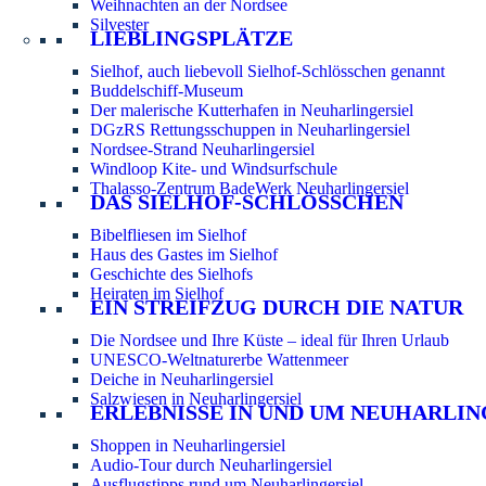
Weihnachten an der Nordsee
Silvester
LIEBLINGSPLÄTZE
Sielhof, auch liebevoll Sielhof-Schlösschen genannt
Buddelschiff-Museum
Der malerische Kutterhafen in Neuharlingersiel
DGzRS Rettungsschuppen in Neuharlingersiel
Nordsee-Strand Neuharlingersiel
Windloop Kite- und Windsurfschule
Thalasso-Zentrum BadeWerk Neuharlingersiel
DAS SIELHOF-SCHLÖSSCHEN
Bibelfliesen im Sielhof
Haus des Gastes im Sielhof
Geschichte des Sielhofs
Heiraten im Sielhof
EIN STREIFZUG DURCH DIE NATUR
Die Nordsee und Ihre Küste – ideal für Ihren Urlaub
UNESCO-Weltnaturerbe Wattenmeer
Deiche in Neuharlingersiel
Salzwiesen in Neuharlingersiel
ERLEBNISSE IN UND UM NEUHARLIN
Shoppen in Neuharlingersiel
Audio-Tour durch Neuharlingersiel
Ausflugstipps rund um Neuharlingersiel