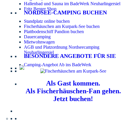
Hallenbad und Sauna im BadeWerk Neuharlingersiel
Fritz Berger Shop
NORDSEE-CAMPING BUCHEN
Standplatz online buchen
Fischerhäuschen am Kurpark-See buchen
Plattbodenschiff Pandion buchen
Dauercamping
Mietwohnwagen
AGB und Platzordnung Nordseecamping
Neuharlingersiel
BESONDERE ANGEBOTE FÜR SIE
Camping-Angebot Ab ins BadeWerk
Als Gast kommen.
Als Fischerhäuschen-Fan gehen.
Jetzt buchen!
Information für Hundebesitzer:
Der Nordsee-
Campingplatz Neuharlingersiel ist ein hundefreier Platz.