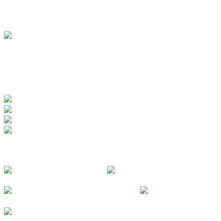
Jugendherberge
BADEWERK
www.badewerk.de
ZERTIFIZIERUNGEN
FOLGE UNS