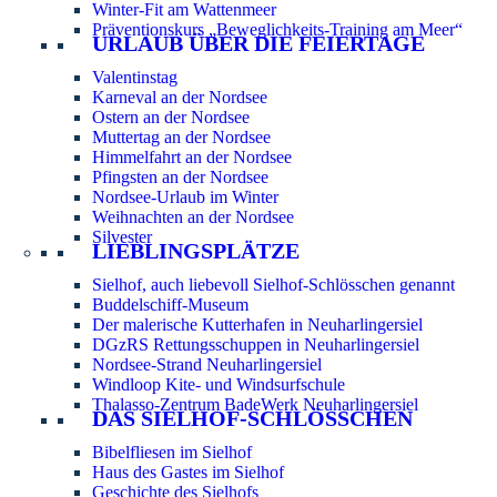
Winter-Fit am Wattenmeer
Präventionskurs „Beweglichkeits-Training am Meer“
URLAUB ÜBER DIE FEIERTAGE
Valentinstag
Karneval an der Nordsee
Ostern an der Nordsee
Muttertag an der Nordsee
Himmelfahrt an der Nordsee
Pfingsten an der Nordsee
Nordsee-Urlaub im Winter
Weihnachten an der Nordsee
Silvester
LIEBLINGSPLÄTZE
Sielhof, auch liebevoll Sielhof-Schlösschen genannt
Buddelschiff-Museum
Der malerische Kutterhafen in Neuharlingersiel
DGzRS Rettungsschuppen in Neuharlingersiel
Nordsee-Strand Neuharlingersiel
Windloop Kite- und Windsurfschule
Thalasso-Zentrum BadeWerk Neuharlingersiel
DAS SIELHOF-SCHLÖSSCHEN
Bibelfliesen im Sielhof
Haus des Gastes im Sielhof
Geschichte des Sielhofs