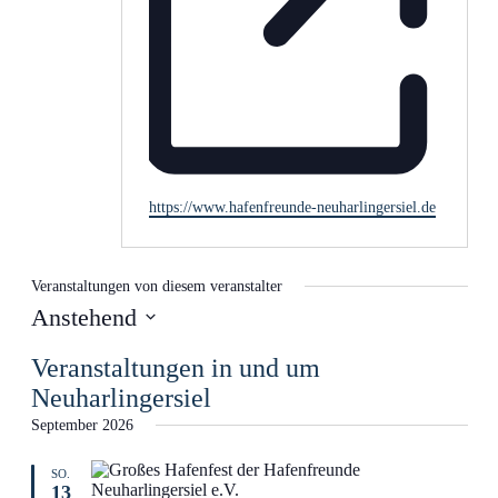
Webseite
https://www.hafenfreunde-neuharlingersiel.de
Veranstaltungen von diesem veranstalter
Anstehend
-
Datum
Veranstaltungen in und um
wählen.
Klicke
Neuharlingersiel
zum
September 2026
Umschalten
SO.
des
13