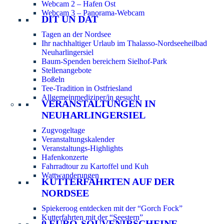
Webcam 2 – Hafen Ost
Webcam 3 – Panorama-Webcam
DIT UN DAT
Tagen an der Nordsee
Ihr nachhaltiger Urlaub im Thalasso-Nordseeheilbad
Neuharlingersiel
Baum-Spenden bereichern Sielhof-Park
Stellenangebote
Boßeln
Tee-Tradition in Ostfriesland
Allgemeinmediziner/in gesucht
VERANSTALTUNGEN IN
NEUHARLINGERSIEL
Zugvogeltage
Veranstaltungskalender
Veranstaltungs-Highlights
Hafenkonzerte
Fahrradtour zu Kartoffel und Kuh
Wattwanderungen
KUTTERFAHRTEN AUF DER
NORDSEE
Spiekeroog entdecken mit der “Gorch Fock”
Kutterfahrten mit der “Seestern”
0 EURO-SOUVENIRSCHEINE