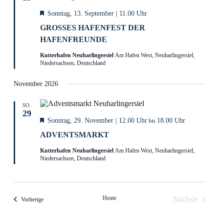
Datumwählers
Hervorgehoben
Sonntag, 13. September | 11.00 Uhr
GROSSES HAFENFEST DER H
AFENFREUNDE
Kutterhafen Neuharlingersiel
Am Hafen West, Neuharlingersiel,
Niedersachsen, Deutschland
November 2026
SO.
29
Hervorgehoben
Sonntag, 29. November | 12.00 Uhr
18.00 Uhr
bis
ADVENTSMARKT
Kutterhafen Neuharlingersiel
Am Hafen West, Neuharlingersiel,
Niedersachsen, Deutschland
Heute
Nächste
Veranstaltungen
Vorherige
Veranstalt