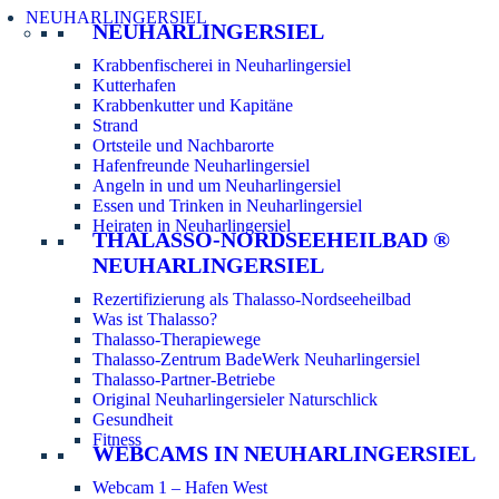
NEUHARLINGERSIEL
NEUHARLINGERSIEL
Krabbenfischerei in Neuharlingersiel
Kutterhafen
Krabbenkutter und Kapitäne
Strand
Ortsteile und Nachbarorte
Hafenfreunde Neuharlingersiel
Angeln in und um Neuharlingersiel
Essen und Trinken in Neuharlingersiel
Heiraten in Neuharlingersiel
THALASSO-NORDSEEHEILBAD ®
NEUHARLINGERSIEL
Rezertifizierung als Thalasso-Nordseeheilbad
Was ist Thalasso?
Thalasso-Therapiewege
Thalasso-Zentrum BadeWerk Neuharlingersiel
Thalasso-Partner-Betriebe
Original Neuharlingersieler Naturschlick
Gesundheit
Fitness
WEBCAMS IN NEUHARLINGERSIEL
Webcam 1 – Hafen West