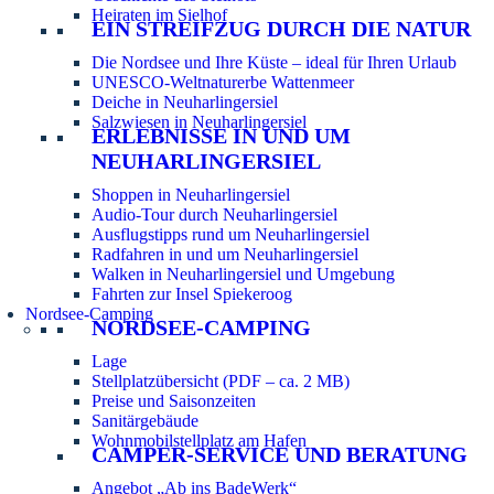
Heiraten im Sielhof
EIN STREIFZUG DURCH DIE NATUR
Die Nordsee und Ihre Küste – ideal für Ihren Urlaub
UNESCO-Weltnaturerbe Wattenmeer
Deiche in Neuharlingersiel
Salzwiesen in Neuharlingersiel
ERLEBNISSE IN UND UM
NEUHARLINGERSIEL
Shoppen in Neuharlingersiel
Audio-Tour durch Neuharlingersiel
Ausflugstipps rund um Neuharlingersiel
Radfahren in und um Neuharlingersiel
Walken in Neuharlingersiel und Umgebung
Fahrten zur Insel Spiekeroog
Nordsee-Camping
NORDSEE-CAMPING
Lage
Stellplatzübersicht (PDF – ca. 2 MB)
Preise und Saisonzeiten
Sanitärgebäude
Wohnmobilstellplatz am Hafen
CAMPER-SERVICE UND BERATUNG
Angebot „Ab ins BadeWerk“