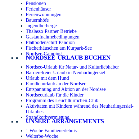
Pensionen
Ferienhäuser
Ferienwohnungen
Bauernhöfe
Jugendherberge
Thalasso-Partner-Betriebe
Gastaufnahmebedingungen
Plattbodenschiff Pandion
Fischerhäuschen am Kurpark-See
Nordsee-Camping
NORDSEE-URLAUB BUCHEN
Nordsee-Urlaub für Natur- und Kulturliebhaber
Barrierefreier Urlaub in Neuharlingersiel
Urlaub mit dem Hund
Familienurlaub an der Nordsee
Entspannung und Aktion an der Nordsee
Nordseeurlaub für die Kinder
Programm des Leuchttürmchen-Club
Aktivitäten mit Kindern während des Neuharlingersiel-
Urlaubes
Strandkorbvermietung
UNSERE ARRANGEMENTS
1 Woche Familienerlebnis
Welterbe-Woche