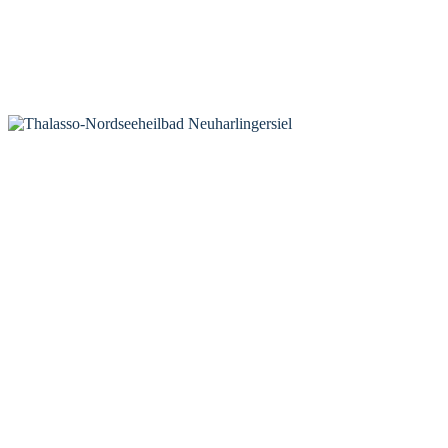
KONTAKT
Tourist-Information Neuharlingersiel
Öffnungszeiten Tourist-Information
Öffnungszeiten Haus des Gastes
Öffnungszeiten Leuchttürmchen-Club
Nordsee-Camping Neuharlingersiel
INFORMATIONEN
Veranstaltungskalender
Prospektbestellung
Newsletter
Wochen-News
Webcams
UNTERKÜNFTE
Hotels
Pensionen
Ferienwohnungen
Ferienhäuser
Bauernhöfe