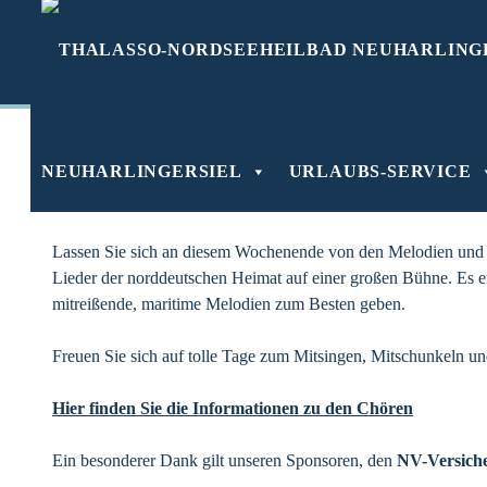
Zum
SCHLAGWORT:
FESTIVAL
Inhalt
springen
NEUHARLINGERSIEL
URLAUBS-SERVICE
Shantys sind ein wichtiger Teil der maritimen Kultur. Sie sind 
Generation durch zahlreiche Shanty-Chöre weitergegeben wird
Lassen Sie sich an diesem Wochenende von den Melodien und
Lieder der norddeutschen Heimat auf einer großen Bühne. Es 
mitreißende, maritime Melodien zum Besten geben.
Freuen Sie sich auf tolle Tage zum Mitsingen, Mitschunkeln u
Hier finden Sie die Informationen zu den Chören
Ein besonderer Dank gilt unseren Sponsoren, den
NV-Versich