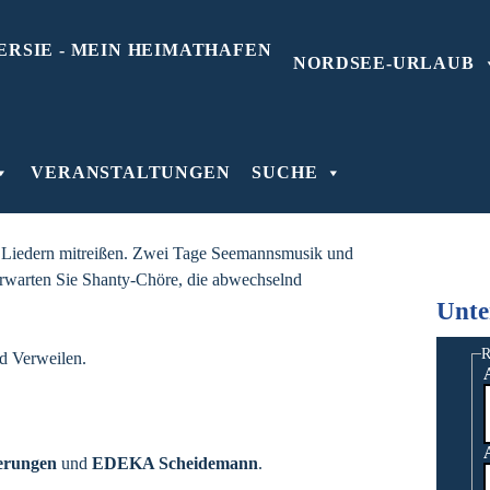
NORDSEE-URLAUB
VERANSTALTUNGEN
SUCHE
ein lebendiges Erbe, das von Generation zu
.
 Liedern mitreißen. Zwei Tage Seemannsmusik und
erwarten Sie Shanty-Chöre, die abwechselnd
Unte
R
nd Verweilen.
erungen
und
EDEKA Scheidemann
.