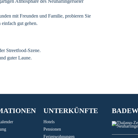
gartigen Atmosphäre des Neuharlingersieler
unden mit Freunden und Familie, probieren Sie
h einfach gut gehen.
der Streetfood-Szene.
und guter Laune.
MATIONEN
UNTERKÜNFTE
BADE
kalender
Hotels
lung
Pensionen
Ferienwohnungen