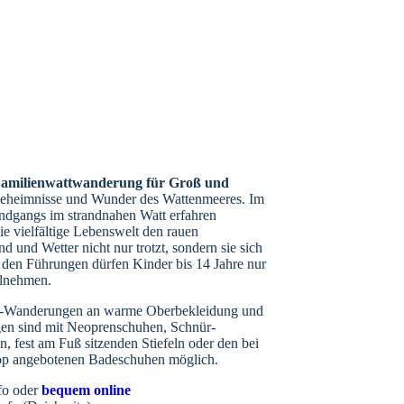
amilienwattwanderung für Groß und
Geheimnisse und Wunder des Wattenmeeres. Im
dgangs im strandnahen Watt erfahren
e vielfältige Lebenswelt den rauen
d und Wetter nicht nur trotzt, sondern sie sich
den Führungen dürfen Kinder bis 14 Jahre nur
ilnehmen.
att-Wanderungen an warme Oberbekleidung und
en sind mit Neoprenschuhen, Schnür-
n, fest am Fuß sitzenden Stiefeln oder den bei
op angebotenen Badeschuhen möglich.
nfo oder
bequem online