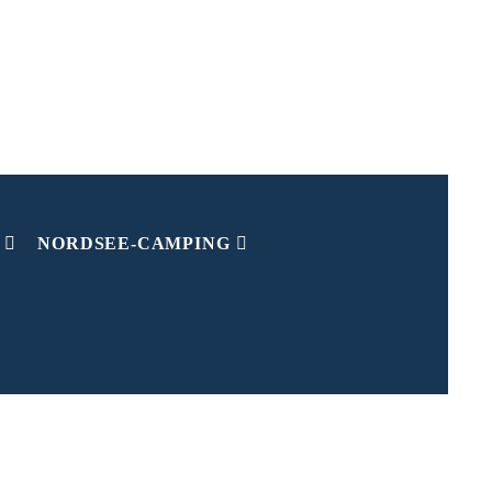
NORDSEE-CAMPING
ochwasser
Niedrigwasser
5.28 Uhr
11.37 Uhr
7.40 Uhr