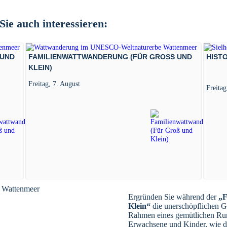
ie auch interessieren:
ND K
FAMILIENWATTWANDERUNG (FÜR GROSS UND K
HIST
LEIN)
Freitag, 7. August
Freitag
Ergründen Sie während der
„F
Klein“
die unerschöpflichen 
Rahmen eines gemütlichen Run
Erwachsene und Kinder, wie di