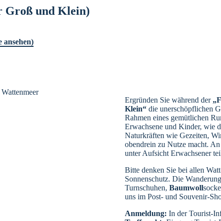
 Groß und Klein)
e ansehen)
Ergründen Sie während der
„F
Klein“
die unerschöpflichen 
Rahmen eines gemütlichen Run
Erwachsene und Kinder, wie di
Naturkräften wie Gezeiten, Win
obendrein zu Nutze macht. An 
unter Aufsicht Erwachsener te
Bitte denken Sie bei allen W
Sonnenschutz. Die Wanderung
Turnschuhen,
Baumwoll
socke
uns im Post- und Souvenir-Sh
Anmeldung:
In der Tourist-I