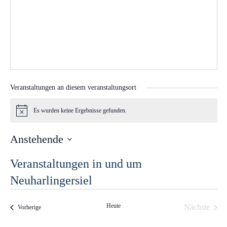
Veranstaltungen an diesem veranstaltungsort
Es wurden keine Ergebnisse gefunden.
H
i
n
Anstehende
w
e
D
i
Veranstaltungen in und um
s
a
Neuharlingersiel
t
u
m
Heute
Nächste
Veranstaltungen
Vorherige
Veranstal
w