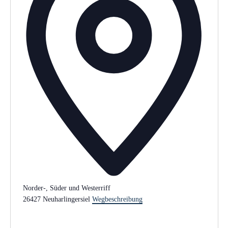
s
e
Norder-, Süder und Westerriff
26427 Neuharlingersiel
Wegbeschreibung