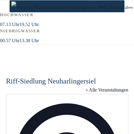
Zum
Inhalt
HOCHWASSER
springen
07.13 Uhr
19.52 Uhr
NIEDRIGWASSER
00.57 Uhr
13.38 Uhr
Riff-Siedlung Neuharlingersiel
« Alle Veranstaltungen
A
d
r
e
s