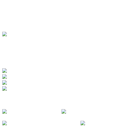
Pensionen
Ferienwohnungen
Ferienhäuser
Bauernhöfe
Jugendherberge
BADEWERK
www.badewerk.de
ZERTIFIZIERUNGEN
FOLGE UNS