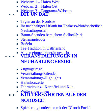
Webcam 1 – Hafen West
Webcam 2 – Hafen Ost
Webcam 3 – Panorama-Webcam
DIT UN DAT
Tagen an der Nordsee
Ihr nachhaltiger Urlaub im Thalasso-Nordseeheilbad
Neuharlingersiel
Baum-Spenden bereichern Sielhof-Park
Stellenangebote
Boßeln
Tee-Tradition in Ostfriesland
Allgemeinmediziner/in gesucht
VERANSTALTUNGEN IN
NEUHARLINGERSIEL
Zugvogeltage
Veranstaltungskalender
Veranstaltungs-Highlights
Hafenkonzerte
Fahrradtour zu Kartoffel und Kuh
Wattwanderungen
KUTTERFAHRTEN AUF DER
NORDSEE
Spiekeroog entdecken mit der “Gorch Fock”