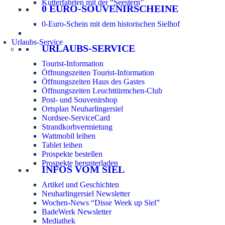
Kutterfahrten mit der “Seestern”
0 EURO-SOUVENIRSCHEINE
0-Euro-Schein mit dem historischen Sielhof
Urlaubs-Service
URLAUBS-SERVICE
Tourist-Information
Öffnungszeiten Tourist-Information
Öffnungszeiten Haus des Gastes
Öffnungszeiten Leuchttürmchen-Club
Post- und Souvenirshop
Ortsplan Neuharlingersiel
Nordsee-ServiceCard
Strandkorbvermietung
Wattmobil leihen
Tablet leihen
Prospekte bestellen
Prospekte herunterladen
INFOS VOM SIEL
Artikel und Geschichten
Neuharlingersiel Newsletter
Wochen-News “Disse Week up Siel”
BadeWerk Newsletter
Mediathek