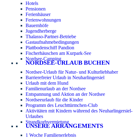
Hotels
Pensionen
Ferienhäuser
Ferienwohnungen
Bauernhöfe
Jugendherberge
Thalasso-Partner-Betriebe
Gastaufnahmebedingungen
Plattbodenschiff Pandion
Fischerhäuschen am Kurpark-See
Nordsee-Camping
NORDSEE-URLAUB BUCHEN
Nordsee-Urlaub für Natur- und Kulturliebhaber
Barrierefreier Urlaub in Neuharlingersiel
Urlaub mit dem Hund
Familienurlaub an der Nordsee
Entspannung und Aktion an der Nordsee
Nordseeurlaub für die Kinder
Programm des Leuchttürmchen-Club
Aktivitäten mit Kindern während des Neuharlingersiel-
Urlaubes
Strandkorbvermietung
UNSERE ARRANGEMENTS
1 Woche Familienerlebnis