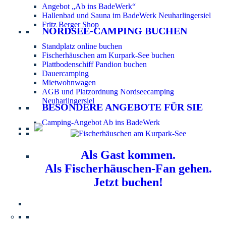
Angebot „Ab ins BadeWerk“
Hallenbad und Sauna im BadeWerk Neuharlingersiel
Fritz Berger Shop
NORDSEE-CAMPING BUCHEN
Standplatz online buchen
Fischerhäuschen am Kurpark-See buchen
Plattbodenschiff Pandion buchen
Dauercamping
Mietwohnwagen
AGB und Platzordnung Nordseecamping
Neuharlingersiel
BESONDERE ANGEBOTE FÜR SIE
Camping-Angebot Ab ins BadeWerk
Als Gast kommen.
Als Fischerhäuschen-Fan gehen.
Jetzt buchen!
Information für Hundebesitzer:
Der Nordsee-
Campingplatz Neuharlingersiel ist ein hundefreier Platz.