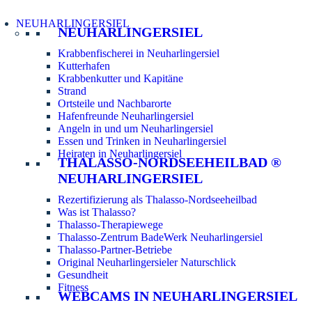
NEUHARLINGERSIEL
NEUHARLINGERSIEL
Krabbenfischerei in Neuharlingersiel
Kutterhafen
Krabbenkutter und Kapitäne
Strand
Ortsteile und Nachbarorte
Hafenfreunde Neuharlingersiel
Angeln in und um Neuharlingersiel
Essen und Trinken in Neuharlingersiel
Heiraten in Neuharlingersiel
THALASSO-NORDSEEHEILBAD ®
NEUHARLINGERSIEL
Rezertifizierung als Thalasso-Nordseeheilbad
Was ist Thalasso?
Thalasso-Therapiewege
Thalasso-Zentrum BadeWerk Neuharlingersiel
Thalasso-Partner-Betriebe
Original Neuharlingersieler Naturschlick
Gesundheit
Fitness
WEBCAMS IN NEUHARLINGERSIEL