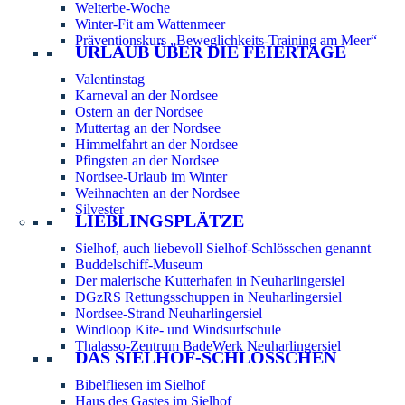
Welterbe-Woche
Winter-Fit am Wattenmeer
Präventionskurs „Beweglichkeits-Training am Meer“
URLAUB ÜBER DIE FEIERTAGE
Valentinstag
Karneval an der Nordsee
Ostern an der Nordsee
Muttertag an der Nordsee
Himmelfahrt an der Nordsee
Pfingsten an der Nordsee
Nordsee-Urlaub im Winter
Weihnachten an der Nordsee
Silvester
LIEBLINGSPLÄTZE
Sielhof, auch liebevoll Sielhof-Schlösschen genannt
Buddelschiff-Museum
Der malerische Kutterhafen in Neuharlingersiel
DGzRS Rettungsschuppen in Neuharlingersiel
Nordsee-Strand Neuharlingersiel
Windloop Kite- und Windsurfschule
Thalasso-Zentrum BadeWerk Neuharlingersiel
DAS SIELHOF-SCHLÖSSCHEN
Bibelfliesen im Sielhof
Haus des Gastes im Sielhof