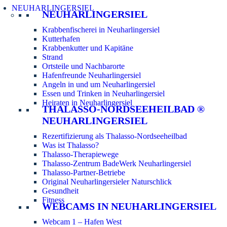
NEUHARLINGERSIEL
NEUHARLINGERSIEL
Krabbenfischerei in Neuharlingersiel
Kutterhafen
Krabbenkutter und Kapitäne
Strand
Ortsteile und Nachbarorte
Hafenfreunde Neuharlingersiel
Angeln in und um Neuharlingersiel
Essen und Trinken in Neuharlingersiel
Heiraten in Neuharlingersiel
THALASSO-NORDSEEHEILBAD ®
NEUHARLINGERSIEL
Rezertifizierung als Thalasso-Nordseeheilbad
Was ist Thalasso?
Thalasso-Therapiewege
Thalasso-Zentrum BadeWerk Neuharlingersiel
Thalasso-Partner-Betriebe
Original Neuharlingersieler Naturschlick
Gesundheit
Fitness
WEBCAMS IN NEUHARLINGERSIEL
Webcam 1 – Hafen West