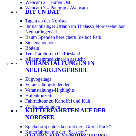
Webcam 2 – Hafen Ost
Webcam 3 – Panorama-Webcam
DIT UN DAT
Tagen an der Nordsee
Ihr nachhaltiger Urlaub im Thalasso-Nordseeheilbad
Neuharlingersiel
Baum-Spenden bereichern Sielhof-Park
Stellenangebote
Boßeln
Tee-Tradition in Ostfriesland
Allgemeinmediziner/in gesucht
VERANSTALTUNGEN IN
NEUHARLINGERSIEL
Zugvogeltage
Veranstaltungskalender
Veranstaltungs-Highlights
Hafenkonzerte
Fahrradtour zu Kartoffel und Kuh
Wattwanderungen
KUTTERFAHRTEN AUF DER
NORDSEE
Spiekeroog entdecken mit der “Gorch Fock”
Kutterfahrten mit der “Seestern”
0 EURO-SOUVENIRSCHEINE