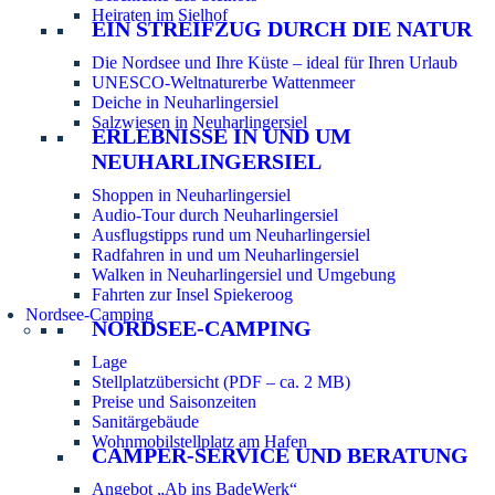
Heiraten im Sielhof
EIN STREIFZUG DURCH DIE NATUR
Die Nordsee und Ihre Küste – ideal für Ihren Urlaub
UNESCO-Weltnaturerbe Wattenmeer
Deiche in Neuharlingersiel
Salzwiesen in Neuharlingersiel
ERLEBNISSE IN UND UM
NEUHARLINGERSIEL
Shoppen in Neuharlingersiel
Audio-Tour durch Neuharlingersiel
Ausflugstipps rund um Neuharlingersiel
Radfahren in und um Neuharlingersiel
Walken in Neuharlingersiel und Umgebung
Fahrten zur Insel Spiekeroog
Nordsee-Camping
NORDSEE-CAMPING
Lage
Stellplatzübersicht (PDF – ca. 2 MB)
Preise und Saisonzeiten
Sanitärgebäude
Wohnmobilstellplatz am Hafen
CAMPER-SERVICE UND BERATUNG
Angebot „Ab ins BadeWerk“