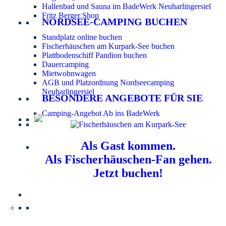
Hallenbad und Sauna im BadeWerk Neuharlingersiel
Fritz Berger Shop
NORDSEE-CAMPING BUCHEN
Standplatz online buchen
Fischerhäuschen am Kurpark-See buchen
Plattbodenschiff Pandion buchen
Dauercamping
Mietwohnwagen
AGB und Platzordnung Nordseecamping
Neuharlingersiel
BESONDERE ANGEBOTE FÜR SIE
Camping-Angebot Ab ins BadeWerk
Als Gast kommen.
Als Fischerhäuschen-Fan gehen.
Jetzt buchen!
Information für Hundebesitzer:
Der Nordsee-
Campingplatz Neuharlingersiel ist ein hundefreier Platz.