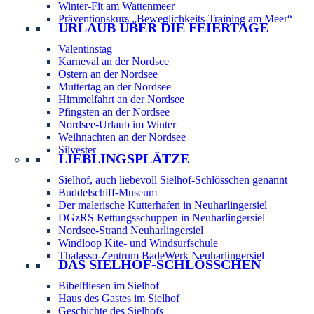
Winter-Fit am Wattenmeer
Präventionskurs „Beweglichkeits-Training am Meer“
URLAUB ÜBER DIE FEIERTAGE
Valentinstag
Karneval an der Nordsee
Ostern an der Nordsee
Muttertag an der Nordsee
Himmelfahrt an der Nordsee
Pfingsten an der Nordsee
Nordsee-Urlaub im Winter
Weihnachten an der Nordsee
Silvester
LIEBLINGSPLÄTZE
Sielhof, auch liebevoll Sielhof-Schlösschen genannt
Buddelschiff-Museum
Der malerische Kutterhafen in Neuharlingersiel
DGzRS Rettungsschuppen in Neuharlingersiel
Nordsee-Strand Neuharlingersiel
Windloop Kite- und Windsurfschule
Thalasso-Zentrum BadeWerk Neuharlingersiel
DAS SIELHOF-SCHLÖSSCHEN
Bibelfliesen im Sielhof
Haus des Gastes im Sielhof
Geschichte des Sielhofs