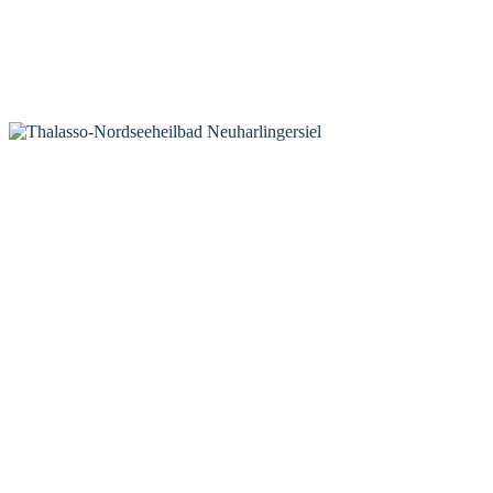
KONTAKT
Tourist-Information Neuharlingersiel
Öffnungszeiten Tourist-Information
Öffnungszeiten Haus des Gastes
Öffnungszeiten Leuchttürmchen-Club
Nordsee-Camping Neuharlingersiel
INFORMATIONEN
Veranstaltungskalender
Prospektbestellung
Newsletter
Wochen-News
Webcams
UNTERKÜNFTE
Hotels
Pensionen
Ferienwohnungen
Ferienhäuser
Bauernhöfe
Jugendherberge