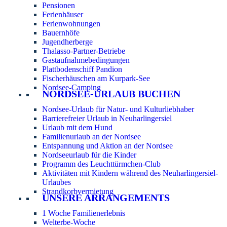
Pensionen
Ferienhäuser
Ferienwohnungen
Bauernhöfe
Jugendherberge
Thalasso-Partner-Betriebe
Gastaufnahmebedingungen
Plattbodenschiff Pandion
Fischerhäuschen am Kurpark-See
Nordsee-Camping
NORDSEE-URLAUB BUCHEN
Nordsee-Urlaub für Natur- und Kulturliebhaber
Barrierefreier Urlaub in Neuharlingersiel
Urlaub mit dem Hund
Familienurlaub an der Nordsee
Entspannung und Aktion an der Nordsee
Nordseeurlaub für die Kinder
Programm des Leuchttürmchen-Club
Aktivitäten mit Kindern während des Neuharlingersiel-
Urlaubes
Strandkorbvermietung
UNSERE ARRANGEMENTS
1 Woche Familienerlebnis
Welterbe-Woche