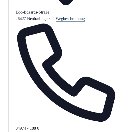
Edo-Edzards-Straße
26427 Neuharlingersiel
Wegbeschreibung
Telefon
04974 - 188 0