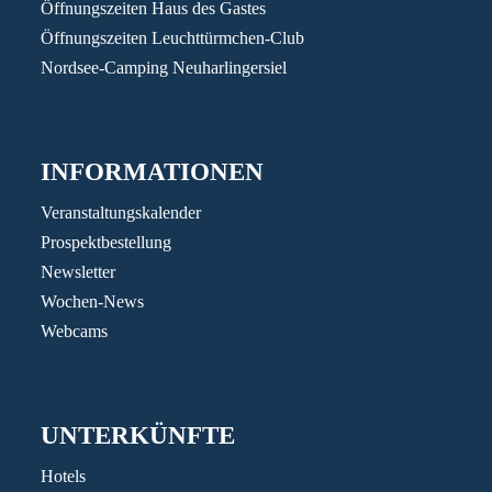
Öffnungszeiten Haus des Gastes
t
l
l
N
N
l
l
T
Öffnungszeiten Leuchttürmchen-Club
t
D
t
U
Nordsee-Camping Neuharlingersiel
A
N
N
G
S
INFORMATIONEN
E
I
N
Veranstaltungskalender
C
Prospektbestellung
H
Newsletter
Wochen-News
T
Webcams
E
N
,
UNTERKÜNFTE
N
Hotels
A