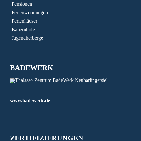
Pensionen
V
Ferienwohnungen
I
Ferienhäuser
G
Bauernhöfe
Jugendherberge
A
T
I
BADEWERK
O
N
www.badewerk.de
ZERTIFIZIERUNGEN