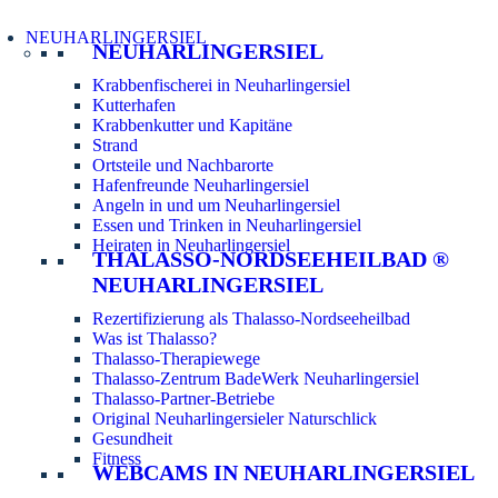
NEUHARLINGERSIEL
NEUHARLINGERSIEL
Krabbenfischerei in Neuharlingersiel
Kutterhafen
Krabbenkutter und Kapitäne
Strand
Ortsteile und Nachbarorte
Hafenfreunde Neuharlingersiel
Angeln in und um Neuharlingersiel
Essen und Trinken in Neuharlingersiel
Heiraten in Neuharlingersiel
THALASSO-NORDSEEHEILBAD ®
NEUHARLINGERSIEL
Rezertifizierung als Thalasso-Nordseeheilbad
Was ist Thalasso?
Thalasso-Therapiewege
Thalasso-Zentrum BadeWerk Neuharlingersiel
Thalasso-Partner-Betriebe
Original Neuharlingersieler Naturschlick
Gesundheit
Fitness
WEBCAMS IN NEUHARLINGERSIEL