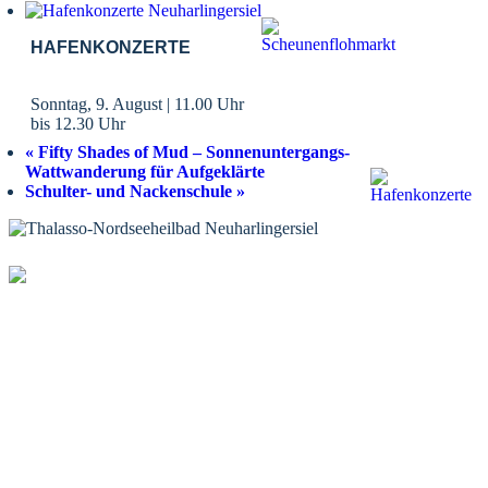
HAFENKONZERTE
Sonntag, 9. August | 11.00 Uhr
bis
12.30 Uhr
«
Fifty Shades of Mud – Sonnenuntergangs-
Wattwanderung für Aufgeklärte
Schulter- und Nackenschule
»
KONTAKT
Tourist-Information Neuharlingersiel
Öffnungszeiten Tourist-Information
Öffnungszeiten Haus des Gastes
Öffnungszeiten Leuchttürmchen-Club
Nordsee-Camping Neuharlingersiel
INFORMATIONEN
Veranstaltungskalender
Prospektbestellung
Newsletter