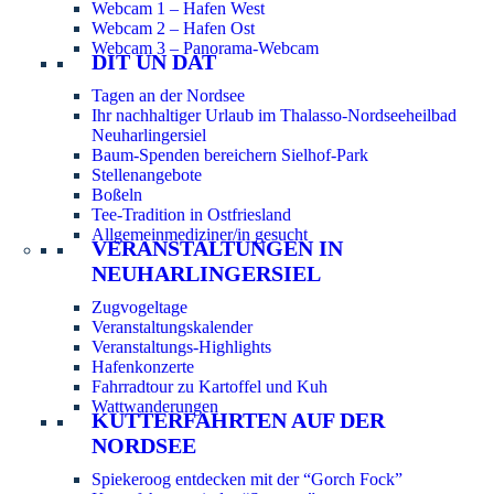
Webcam 1 – Hafen West
Webcam 2 – Hafen Ost
Webcam 3 – Panorama-Webcam
DIT UN DAT
Tagen an der Nordsee
Ihr nachhaltiger Urlaub im Thalasso-Nordseeheilbad
Neuharlingersiel
Baum-Spenden bereichern Sielhof-Park
Stellenangebote
Boßeln
Tee-Tradition in Ostfriesland
Allgemeinmediziner/in gesucht
VERANSTALTUNGEN IN
NEUHARLINGERSIEL
Zugvogeltage
Veranstaltungskalender
Veranstaltungs-Highlights
Hafenkonzerte
Fahrradtour zu Kartoffel und Kuh
Wattwanderungen
KUTTERFAHRTEN AUF DER
NORDSEE
Spiekeroog entdecken mit der “Gorch Fock”