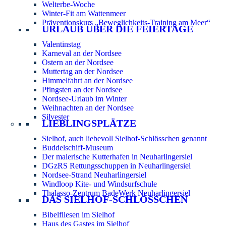
Welterbe-Woche
Winter-Fit am Wattenmeer
Präventionskurs „Beweglichkeits-Training am Meer“
URLAUB ÜBER DIE FEIERTAGE
Valentinstag
Karneval an der Nordsee
Ostern an der Nordsee
Muttertag an der Nordsee
Himmelfahrt an der Nordsee
Pfingsten an der Nordsee
Nordsee-Urlaub im Winter
Weihnachten an der Nordsee
Silvester
LIEBLINGSPLÄTZE
Sielhof, auch liebevoll Sielhof-Schlösschen genannt
Buddelschiff-Museum
Der malerische Kutterhafen in Neuharlingersiel
DGzRS Rettungsschuppen in Neuharlingersiel
Nordsee-Strand Neuharlingersiel
Windloop Kite- und Windsurfschule
Thalasso-Zentrum BadeWerk Neuharlingersiel
DAS SIELHOF-SCHLÖSSCHEN
Bibelfliesen im Sielhof
Haus des Gastes im Sielhof