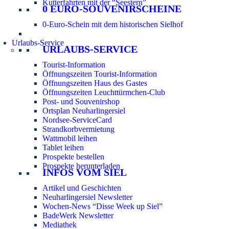
Kutterfahrten mit der “Seestern”
0 EURO-SOUVENIRSCHEINE
0-Euro-Schein mit dem historischen Sielhof
Urlaubs-Service
URLAUBS-SERVICE
Tourist-Information
Öffnungszeiten Tourist-Information
Öffnungszeiten Haus des Gastes
Öffnungszeiten Leuchttürmchen-Club
Post- und Souvenirshop
Ortsplan Neuharlingersiel
Nordsee-ServiceCard
Strandkorbvermietung
Wattmobil leihen
Tablet leihen
Prospekte bestellen
Prospekte herunterladen
INFOS VOM SIEL
Artikel und Geschichten
Neuharlingersiel Newsletter
Wochen-News “Disse Week up Siel”
BadeWerk Newsletter
Mediathek