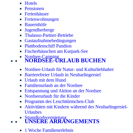
Hotels
Pensionen
Ferienhäuser
Ferienwohnungen
Bauernhöfe
Jugendherberge
Thalasso-Partner-Betriebe
Gastaufnahmebedingungen
Plattbodenschiff Pandion
Fischerhäuschen am Kurpark-See
Nordsee-Camping
NORDSEE-URLAUB BUCHEN
Nordsee-Urlaub für Natur- und Kulturliebhaber
Barrierefreier Urlaub in Neuharlingersiel
Urlaub mit dem Hund
Familienurlaub an der Nordsee
Entspannung und Aktion an der Nordsee
Nordseeurlaub für die Kinder
Programm des Leuchttürmchen-Club
Aktivitäten mit Kindern während des Neuharlingersiel-
Urlaubes
Strandkorbvermietung
UNSERE ARRANGEMENTS
1 Woche Familienerlebnis