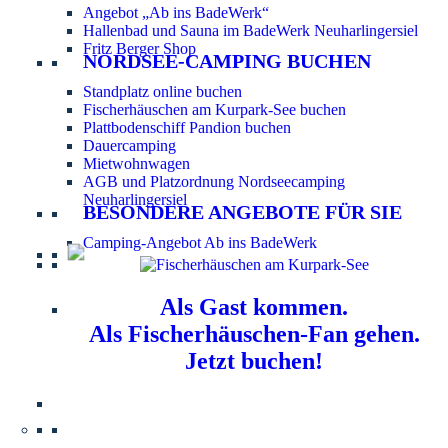
Angebot „Ab ins BadeWerk“
Hallenbad und Sauna im BadeWerk Neuharlingersiel
Fritz Berger Shop
NORDSEE-CAMPING BUCHEN
Standplatz online buchen
Fischerhäuschen am Kurpark-See buchen
Plattbodenschiff Pandion buchen
Dauercamping
Mietwohnwagen
AGB und Platzordnung Nordseecamping
Neuharlingersiel
BESONDERE ANGEBOTE FÜR SIE
Camping-Angebot Ab ins BadeWerk
Als Gast kommen.
Als Fischerhäuschen-Fan gehen.
Jetzt buchen!
Information für Hundebesitzer:
Der Nordsee-
Campingplatz Neuharlingersiel ist ein hundefreier Platz.