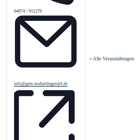
T
04974 / 912270
e
l
e
f
o
n
« Alle Veranstaltungen
E
info@gem.neuharlingersiel.de
m
a
i
l