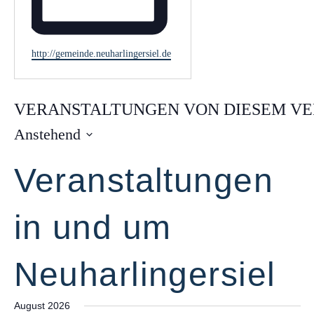
W
http://gemeinde.neuharlingersiel.de
e
b
s
VERANSTALTUNGEN VON DIESEM V
e
i
Anstehend
t
D
e
Veranstaltungen
a
t
u
in und um
m
w
Neuharlingersiel
ä
h
l
August 2026