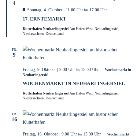
4
H
Sonntag, 4. Oktober | 11.00 Uhr
17.00 Uhr
bis
e
17. ERNTEMARKT
r
v
Kutterhafen Neuharlingersiel
o
Am Hafen West, Neuharlingersiel,
Niedersachsen, Deutschland
r
g
e
h
FR.
o
9
b
e
n
Freitag, 9. Oktober | 9.00 Uhr
15.00 Uhr
bis
Wochenmarkt in
Neuharlingersiel
WOCHENMARKT IN NEUHARLINGERSIEL
Kutterhafen Neuharlingersiel
Am Hafen West, Neuharlingersiel,
Niedersachsen, Deutschland
FR.
16
Freitag, 16. Oktober | 9.00 Uhr
15.00 Uhr
bis
Wochenmarkt