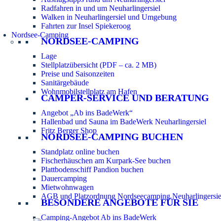
Radfahren in und um Neuharlingersiel
Walken in Neuharlingersiel und Umgebung
Fahrten zur Insel Spiekeroog
Nordsee-Camping
NORDSEE-CAMPING
Lage
Stellplatzübersicht (PDF – ca. 2 MB)
Preise und Saisonzeiten
Sanitärgebäude
Wohnmobilstellplatz am Hafen
CAMPER-SERVICE UND BERATUNG
Angebot „Ab ins BadeWerk“
Hallenbad und Sauna im BadeWerk Neuharlingersiel
Fritz Berger Shop
NORDSEE-CAMPING BUCHEN
Standplatz online buchen
Fischerhäuschen am Kurpark-See buchen
Plattbodenschiff Pandion buchen
Dauercamping
Mietwohnwagen
AGB und Platzordnung Nordseecamping Neuharlingersie
BESONDERE ANGEBOTE FÜR SIE
Camping-Angebot Ab ins BadeWerk