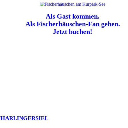
Als Gast kommen.
Als Fischerhäuschen-Fan gehen.
Jetzt buchen!
n für Hundebesitzer:
Der Nordsee-Campingplatz Neuharlingersiel ist e
UHARLINGERSIEL