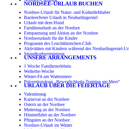
NORDSEE-URLAUB BUCHEN
Nordsee-Urlaub für Natur- und Kulturliebhaber
Barrierefreier Urlaub in Neuharlingersiel
Urlaub mit dem Hund
Familienurlaub an der Nordsee
Entspannung und Aktion an der Nordsee
Nordseeurlaub für die Kinder
Programm des Leuchttürmchen-Club
Aktivitäten mit Kindern während des Neuharlingersiel-Ur
Strandkorbvermietung
UNSERE ARRANGEMENTS
1 Woche Familienerlebnis
Welterbe-Woche
Winter-Fit am Wattenmeer
Präventionskurs „Beweglichkeits-Training am Meer“
URLAUB ÜBER DIE FEIERTAGE
Valentinstag
Karneval an der Nordsee
Ostern an der Nordsee
Muttertag an der Nordsee
Himmelfahrt an der Nordsee
Pfingsten an der Nordsee
Nordsee-Urlaub im Winter