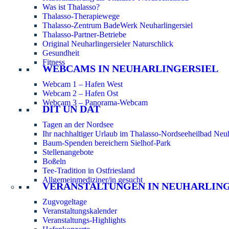
Was ist Thalasso?
Thalasso-Therapiewege
Thalasso-Zentrum BadeWerk Neuharlingersiel
Thalasso-Partner-Betriebe
Original Neuharlingersieler Naturschlick
Gesundheit
Fitness
WEBCAMS IN NEUHARLINGERSIEL
Webcam 1 – Hafen West
Webcam 2 – Hafen Ost
Webcam 3 – Panorama-Webcam
DIT UN DAT
Tagen an der Nordsee
Ihr nachhaltiger Urlaub im Thalasso-Nordseeheilbad Neuh
Baum-Spenden bereichern Sielhof-Park
Stellenangebote
Boßeln
Tee-Tradition in Ostfriesland
Allgemeinmediziner/in gesucht
VERANSTALTUNGEN IN NEUHARLIN
Zugvogeltage
Veranstaltungskalender
Veranstaltungs-Highlights