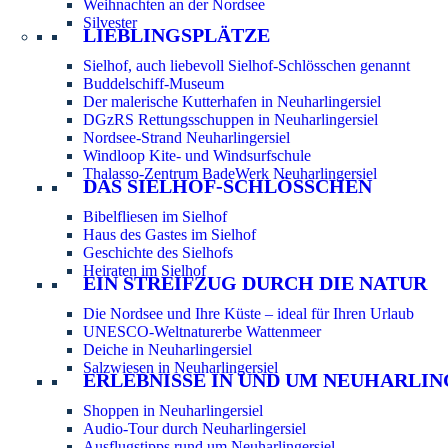
Weihnachten an der Nordsee
Silvester
LIEBLINGSPLÄTZE
Sielhof, auch liebevoll Sielhof-Schlösschen genannt
Buddelschiff-Museum
Der malerische Kutterhafen in Neuharlingersiel
DGzRS Rettungsschuppen in Neuharlingersiel
Nordsee-Strand Neuharlingersiel
Windloop Kite- und Windsurfschule
Thalasso-Zentrum BadeWerk Neuharlingersiel
DAS SIELHOF-SCHLÖSSCHEN
Bibelfliesen im Sielhof
Haus des Gastes im Sielhof
Geschichte des Sielhofs
Heiraten im Sielhof
EIN STREIFZUG DURCH DIE NATUR
Die Nordsee und Ihre Küste – ideal für Ihren Urlaub
UNESCO-Weltnaturerbe Wattenmeer
Deiche in Neuharlingersiel
Salzwiesen in Neuharlingersiel
ERLEBNISSE IN UND UM NEUHARLIN
Shoppen in Neuharlingersiel
Audio-Tour durch Neuharlingersiel
Ausflugstipps rund um Neuharlingersiel