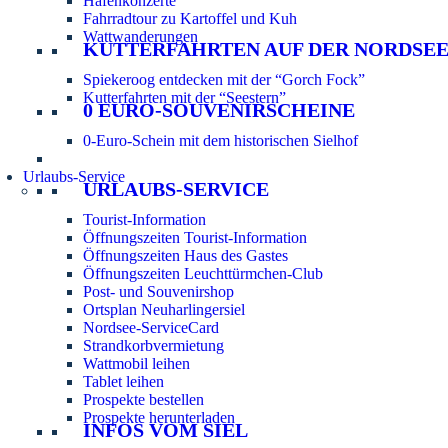
Hafenkonzerte
Fahrradtour zu Kartoffel und Kuh
Wattwanderungen
KUTTERFAHRTEN AUF DER NORDSE
Spiekeroog entdecken mit der “Gorch Fock”
Kutterfahrten mit der “Seestern”
0 EURO-SOUVENIRSCHEINE
0-Euro-Schein mit dem historischen Sielhof
Urlaubs-Service
URLAUBS-SERVICE
Tourist-Information
Öffnungszeiten Tourist-Information
Öffnungszeiten Haus des Gastes
Öffnungszeiten Leuchttürmchen-Club
Post- und Souvenirshop
Ortsplan Neuharlingersiel
Nordsee-ServiceCard
Strandkorbvermietung
Wattmobil leihen
Tablet leihen
Prospekte bestellen
Prospekte herunterladen
INFOS VOM SIEL